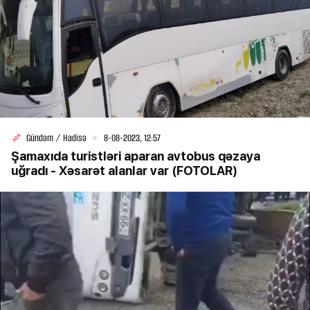
Gündəm / Hadisə
8-08-2023, 12:57
Şamaxıda turistləri aparan avtobus qəzaya
uğradı - Xəsarət alanlar var (FOTOLAR)