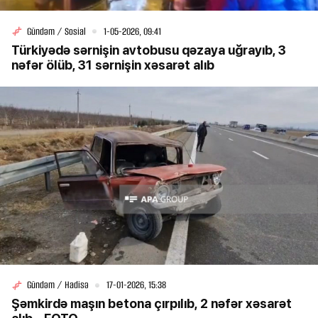
Gündəm / Sosial
1-05-2026, 09:41
Türkiyədə sərnişin avtobusu qəzaya uğrayıb, 3
nəfər ölüb, 31 sərnişin xəsarət alıb
Gündəm / Hadisə
17-01-2026, 15:38
Şəmkirdə maşın betona çırpılıb, 2 nəfər xəsarət