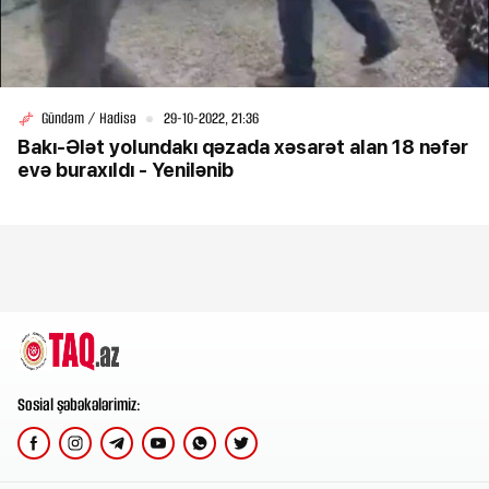
Gündəm / Hadisə
29-10-2022, 21:36
Bakı-Ələt yolundakı qəzada xəsarət alan 18 nəfər
evə buraxıldı - Yenilənib
Sosial şəbəkələrimiz: