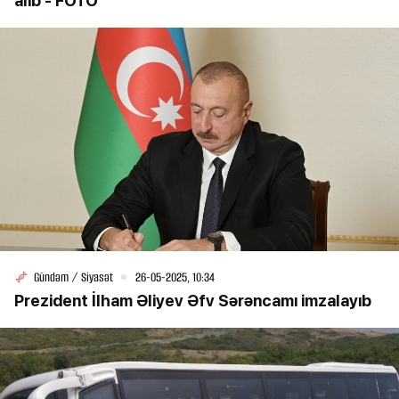
alıb - FOTO
Gündəm / Siyasət
26-05-2025, 10:34
Prezident İlham Əliyev Əfv Sərəncamı imzalayıb