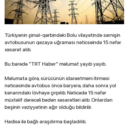
Türkiyənin şimal-qərbindəki Bolu vilayətində sərnişin
avtobusunun qəzaya uğraması nəticsəində 15 nəfər
xəsarət alıb.
Bu barədə "TRT Haber" məlumat yayıb yayıb.
Məlumata görə, sürücünün idarəetməni itirməsi
nəticəsində avtobus öncə baryerə, daha sonra yol
kənarındakı lövhəyə çırpılıb. Nəticədə 15 nəfər
müxtəlif dərəcəli bədən xəsarətləri alıb. Onlardan
beşinin vəziyyətinin ağır olduğu bildirilir.
Hadisə ilə bağlı araşdırma başladılıb.