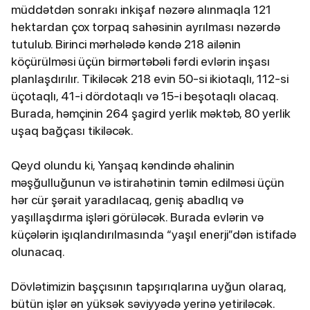
müddətdən sonrakı inkişaf nəzərə alınmaqla 121
hektardan çox torpaq sahəsinin ayrılması nəzərdə
tutulub. Birinci mərhələdə kəndə 218 ailənin
köçürülməsi üçün birmərtəbəli fərdi evlərin inşası
planlaşdırılır. Tikiləcək 218 evin 50-si ikiotaqlı, 112-si
üçotaqlı, 41-i dördotaqlı və 15-i beşotaqlı olacaq.
Burada, həmçinin 264 şagird yerlik məktəb, 80 yerlik
uşaq bağçası tikiləcək.
Qeyd olundu ki, Yanşaq kəndində əhalinin
məşğulluğunun və istirahətinin təmin edilməsi üçün
hər cür şərait yaradılacaq, geniş abadlıq və
yaşıllaşdırma işləri görüləcək. Burada evlərin və
küçələrin işıqlandırılmasında “yaşıl enerji”dən istifadə
olunacaq.
Dövlətimizin başçısının tapşırıqlarına uyğun olaraq,
bütün işlər ən yüksək səviyyədə yerinə yetiriləcək.