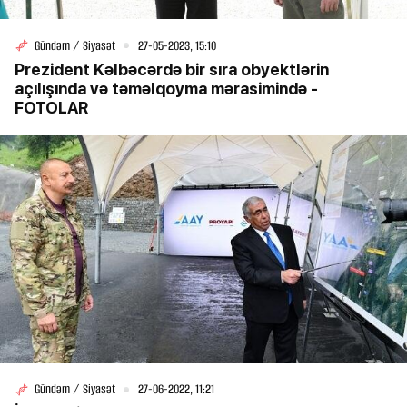
Gündəm / Siyasət
27-05-2023, 15:10
Prezident Kəlbəcərdə bir sıra obyektlərin
açılışında və təməlqoyma mərasimində -
FOTOLAR
Gündəm / Siyasət
27-06-2022, 11:21