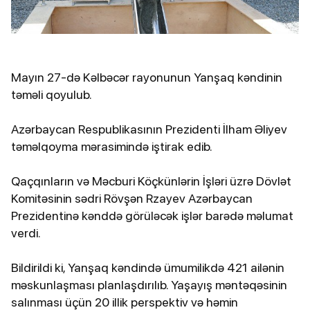
Mayın 27-də Kəlbəcər rayonunun Yanşaq kəndinin
təməli qoyulub.
Azərbaycan Respublikasının Prezidenti İlham Əliyev
təməlqoyma mərasimində iştirak edib.
Qaçqınların və Məcburi Köçkünlərin İşləri üzrə Dövlət
Komitəsinin sədri Rövşən Rzayev Azərbaycan
Prezidentinə kənddə görüləcək işlər barədə məlumat
verdi.
Bildirildi ki, Yanşaq kəndində ümumilikdə 421 ailənin
məskunlaşması planlaşdırılıb. Yaşayış məntəqəsinin
salınması üçün 20 illik perspektiv və həmin