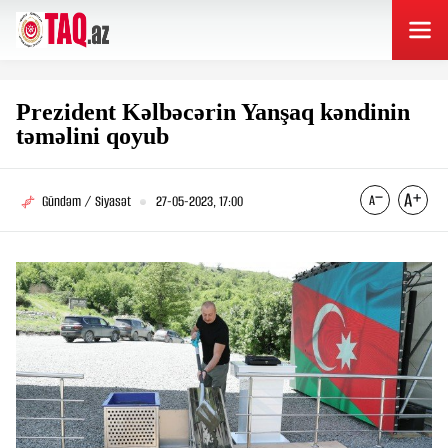
Prezident Kəlbəcərin Yanşaq kəndinin
təməlini qoyub
Gündəm / Siyasət
27-05-2023, 17:00