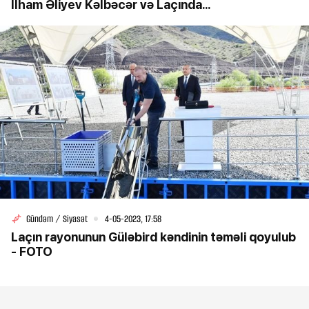
İlham Əliyev Kəlbəcər və Laçında...
Gündəm / Siyasət
4-05-2023, 17:58
Laçın rayonunun Güləbird kəndinin təməli qoyulub
- FOTO