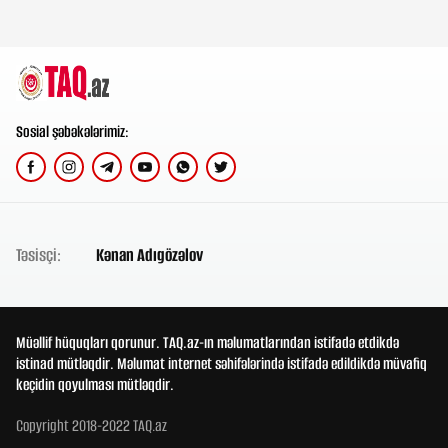
Sosial şəbəkələrimiz:
Təsisçi:
Kənan Adıgözəlov
Müəllif hüquqları qorunur. TAQ.az-ın məlumatlarından istifadə etdikdə
istinad mütləqdir. Məlumat internet səhifələrində istifadə edildikdə müvafiq
keçidin qoyulması mütləqdir.
Copyright 2018-2022 TAQ.az