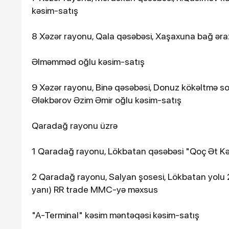
kəsim-satış
8 Xəzər rayonu, Qala qəsəbəsi, Xaşaxuna bağ əra
Əlməmməd oğlu kəsim-satış
9 Xəzər rayonu, Binə qəsəbəsi, Donuz kökəltmə sovx
Ələkbərov Əzim Əmir oğlu kəsim-satış
Qaradağ rayonu üzrə
1 Qaradağ rayonu, Lökbatan qəsəbəsi "Qoç Ət Kə
2 Qaradağ rayonu, Salyan şosesi, Lökbatan yolu 22
yanı) RR trade MMC-yə məxsus
"A-Terminal" kəsim məntəqəsi kəsim-satış