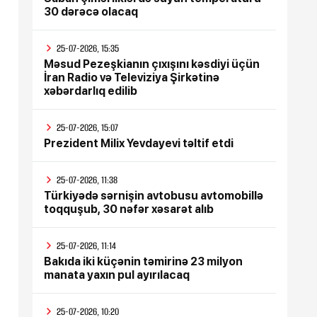
30 dərəcə olacaq
25-07-2026, 15:35
Məsud Pezeşkianın çıxışını kəsdiyi üçün
İran Radio və Televiziya Şirkətinə
xəbərdarlıq edilib
25-07-2026, 15:07
Prezident Milix Yevdayevi təltif etdi
25-07-2026, 11:38
:
Türkiyədə sərnişin avtobusu avtomobillə
toqquşub, 30 nəfər xəsarət alıb
25-07-2026, 11:14
Bakıda iki küçənin təmirinə 23 milyon
manata yaxın pul ayırılacaq
25-07-2026, 10:20