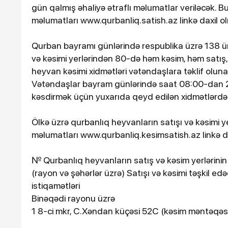
gün qalmış əhaliyə ətraflı məlumatlar veriləcək. Bu
məlumatları www.qurbanliq.satish.az linkə daxil ol
Qurban bayramı günlərində respublika üzrə 138 ü
və kəsimi yerlərindən 80-də həm kəsim, həm satış,
heyvan kəsimi xidmətləri vətəndaşlara təklif olun
Vətəndaşlar bayram günlərində saat 08:00-dan 2
kəsdirmək üçün yuxarıda qeyd edilən xidmətlərdən 
Ölkə üzrə qurbanlıq heyvanların satışı və kəsimi y
məlumatları www.qurbanliq.kesimsatish.az linkə da
№ Qurbanlıq heyvanların satış və kəsim yerlərinin
(rayon və şəhərlər üzrə) Satışı və kəsimi təşkil edə
istiqamətləri
Binəqədi rayonu üzrə
1 8-ci mkr, C.Xəndan küçəsi 52C (kəsim məntəqəsi