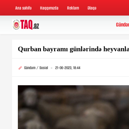
Ana səhifə
Haqqımızda
Reklam
Əlaqə
Gündə
Qurban bayramı günlərində heyvanlar
Gündəm / Sosial
21-06-2023, 18:44