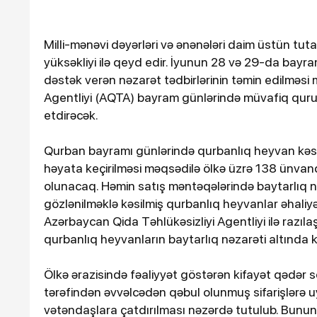
Milli-mənəvi dəyərləri və ənənələri daim üstün tu
yüksəkliyi ilə qeyd edir. İyunun 28 və 29-da bayr
dəstək verən nəzarət tədbirlərinin təmin edilməsi
Agentliyi (AQTA) bayram günlərində müvafiq quruml
etdirəcək.
Qurban bayramı günlərində qurbanlıq heyvan kəsi
həyata keçirilməsi məqsədilə ölkə üzrə 138 ünvanda
25-07-2026, 11:38
olunacaq. Həmin satış məntəqələrində baytarlıq n
nəfər salatdan
Türkiyədə sərnişin av
gözlənilməklə kəsilmiş qurbanlıq heyvanlar əhali
avtomobillə toqquşub,
Azərbaycan Qida Təhlükəsizliyi Agentliyi ilə razıl
xəsarət alıb
qurbanlıq heyvanların baytarlıq nəzarəti altında kə
Ölkə ərazisində fəaliyyət göstərən kifayət qədər 
tərəfindən əvvəlcədən qəbul olunmuş sifarişlərə 
vətəndaşlara çatdırılması nəzərdə tutulub. Bununl