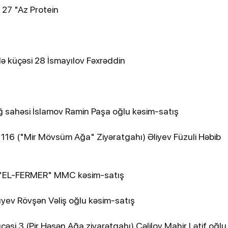
 27 "Az Protein
 küçəsi 28 İsmayılov Fəxrəddin
ğ sahəsi İslamov Ramin Paşa oğlu kəsim-satış
i 116 ("Mir Mövsüm Ağa" Ziyəratgahı) Əliyev Füzuli Həbib
 78 "EL-FERMER" MMC kəsim-satış
yev Rövşən Vəliş oğlu kəsim-satış
si 3 (Pir Həsən Ağa ziyarətgahı) Cəlilov Mahir Lətif oğlu