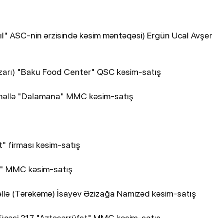
xıl" ASC-nin ərzisində kəsim məntəqəsi) Ergün Ucal Avşer
azarı) "Baku Food Center" QSC kəsim-satış
əhəllə "Dalamana" MMC kəsim-satış
t" firması kəsim-satış
SE" MMC kəsim-satış
əllə (Tərəkəmə) İsayev Əzizağa Namizəd kəsim-satış
küçəsi 217 "Aztəsərrüfat" MMC kəsim-satış