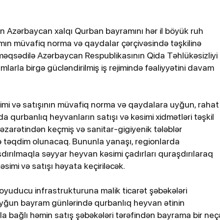
bildirib
tan Azərbaycan xalqı Qurban bayramını hər il böyük ruh
amın müvafiq norma və qaydalar çərçivəsində təşkilinə
 məqsədilə Azərbaycan Respublikasının Qida Təhlükəsizliyi
arla birgə gücləndirilmiş iş rejimində fəaliyyətini davam
mi və satışının müvafiq norma və qaydalara uyğun, rahat
 qurbanlıq heyvanların satışı və kəsimi xidmətləri təşkil
16-07-2026, 15:16
əzarətindən keçmiş və sanitar-gigiyenik tələblər
tobusu
Şabranda 53 yaşlı kişini cərəya
yə təqdim olunacaq. Bununla yanaşı, regionlarda
 30 nəfər
vuraraq öldürüb
aşdırılmaqla səyyar heyvan kəsimi çadırları quraşdırılaraq
simi və satışı həyata keçiriləcək.
soyuducu infrastrukturuna malik ticarət şəbəkələri
uyğun bayram günlərində qurbanlıq heyvan ətinin
a bağlı həmin satış şəbəkələri tərəfindən bayrama bir neç