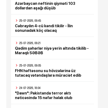
Azərbaycan neftinin qiyməti 103
dollardan aşağı düşüb
25-07-2026, 09:45
Cəbrayılın 4-cü kəndi tikilir - İlin
sonunadək köç olacaq
25-07-2026, 09:21
Qədim şəhərlər niyə yerin altında tikilib -
Maraqlı SƏBƏB
25-07-2026, 09:05
FHN həftəsonu su hövzələrinə üz
tutacaq vətəndaşlara müraciət edib
24-07-2026, 18:04
"Dawn": Pakistanda terror aktı
nəticəsində 15 nəfər həlak olub