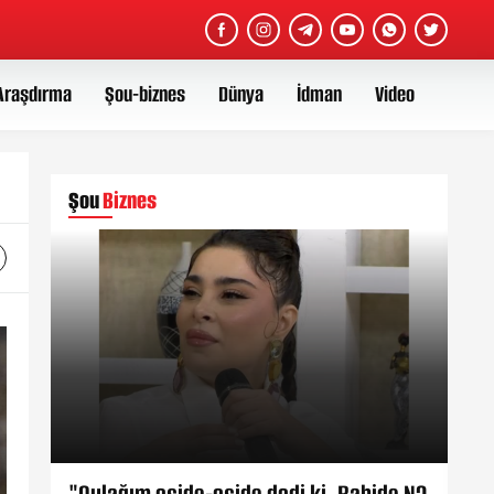
Araşdırma
Şou-biznes
Dünya
İdman
Video
Şou
Biznes