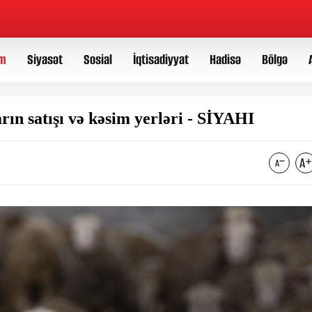
m
Siyasət
Sosial
İqtisadiyyat
Hadisə
Bölgə
ın satışı və kəsim yerləri - SİYAHI