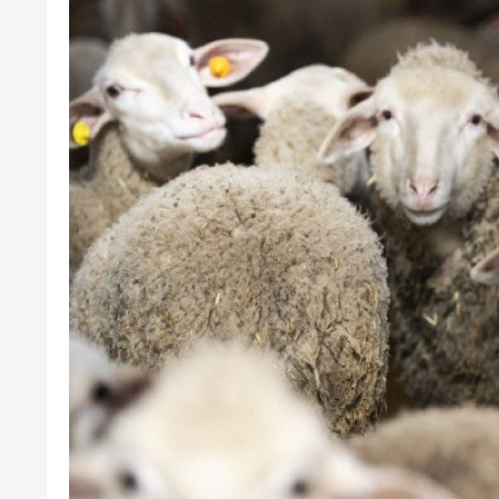
Ötən il 900 əsər və ifa qeydiyyatd
keçirilib
12-03-2026, 12:12
iş adamı qəzada
İsrail Səhiyyə Nazirliyi İ
hücumlarından zərərçək
sayını açıqlayıb