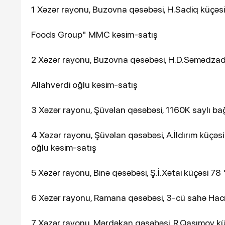
1 Xəzər rayonu, Buzovna qəsəbəsi, H.Sadiq küçəsi
Foods Group" MMC kəsim-satış
2 Xəzər rayonu, Buzovna qəsəbəsi, H.D.Səmədzadə
Allahverdi oğlu kəsim-satış
3 Xəzər rayonu, Şüvəlan qəsəbəsi, 1160K saylı ba
4 Xəzər rayonu, Şüvəlan qəsəbəsi, A.İldırım küçəs
oğlu kəsim-satış
5 Xəzər rayonu, Binə qəsəbəsi, Ş.İ.Xətai küçəsi
6 Xəzər rayonu, Ramana qəsəbəsi, 3-cü sahə Hacı
7 Xəzər rayonu, Mərdəkan qəsəbəsi, R.Qasımov küçə