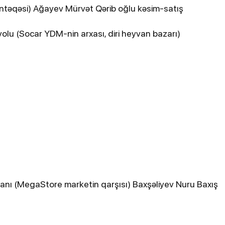
məntəqəsi) Ağayev Mürvət Qərib oğlu kəsim-satış
yolu (Socar YDM-nin arxası, diri heyvan bazarı)
n yanı (MegaStore marketin qarşısı) Baxşəliyev Nuru Baxış