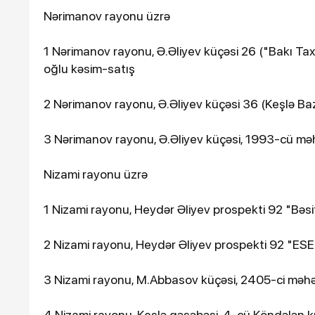
Nərimanov rayonu üzrə
1 Nərimanov rayonu, Ə.Əliyev küçəsi 26 ("Bakı Ta
oğlu kəsim-satış
2 Nərimanov rayonu, Ə.Əliyev küçəsi 36 (Keşlə B
3 Nərimanov rayonu, Ə.Əliyev küçəsi, 1993-cü m
Nizami rayonu üzrə
1 Nizami rayonu, Heydər Əliyev prospekti 92 "Bəsi
2 Nizami rayonu, Heydər Əliyev prospekti 92 "E
3 Nizami rayonu, M.Abbasov küçəsi, 2405-ci məh
4 Nizami rayonu, Keşlə qəsəbəsi, 4-cü Köndələn 