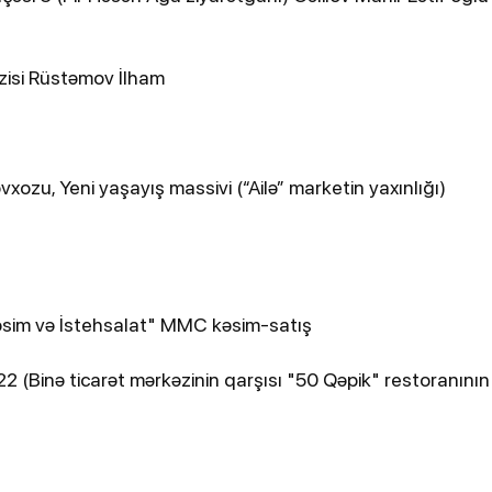
zisi Rüstəmov İlham
ozu, Yeni yaşayış massivi (“Ailə” marketin yaxınlığı)
sim və İstehsalat" MMC kəsim-satış
 (Binə ticarət mərkəzinin qarşısı "50 Qəpik" restoranının