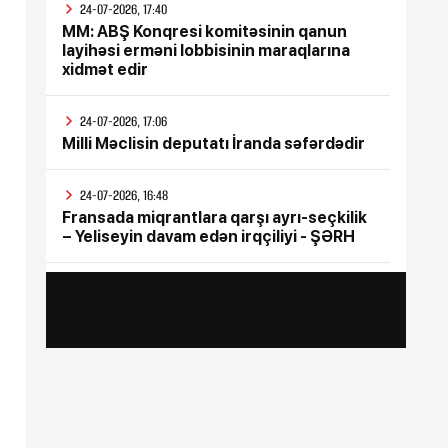
24-07-2026, 17:40
MM: ABŞ Konqresi komitəsinin qanun
layihəsi erməni lobbisinin maraqlarına
xidmət edir
24-07-2026, 17:06
Milli Məclisin deputatı İranda səfərdədir
24-07-2026, 16:48
Fransada miqrantlara qarşı ayrı-seçkilik
– Yeliseyin davam edən irqçiliyi - ŞƏRH
24-07-2026, 15:47
İyul ayının bütün sosial ödənişləri
yekunlaşdırılıb
24-07-2026, 15:17
Rusiya Ukraynada silah sərgisinin
keçirildiyi poliqona zərbə endirib, ölənlər
var