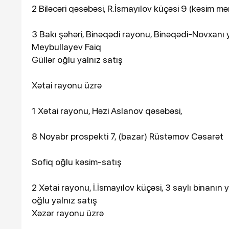
2 Biləcəri qəsəbəsi, R.İsmayılov küçəsi 9 (kəsim 
3 Bakı şəhəri, Binəqədi rayonu, Binəqədi-Novxanı 
Meybullayev Faiq
Güllər oğlu yalnız satış
Xətai rayonu üzrə
1 Xətai rayonu, Həzi Aslanov qəsəbəsi,
8 Noyabr prospekti 7, (bazar) Rüstəmov Cəsarət
Sofiq oğlu kəsim-satış
2 Xətai rayonu, İ.İsmayılov küçəsi, 3 saylı binanı
oğlu yalnız satış
Xəzər rayonu üzrə