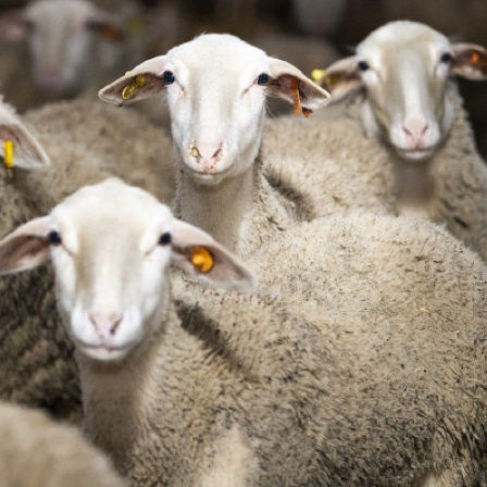
an
Kənan Doğulu, Beren Saat və daha 20
nəfər narkotikə görə saxlanılıb
2-03-2026, 16:57
ranın
Zelenski tərəfdaşların İran
ənlərin
dronlarını vurmaq üçün
Ukraynadan kömək istəmədiyini