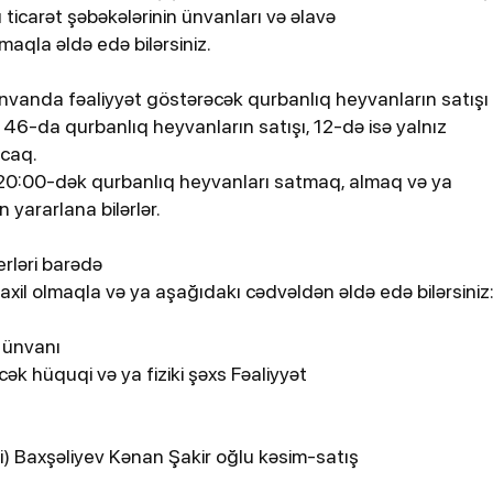
 ticarət şəbəkələrinin ünvanları və əlavə
maqla əldə edə bilərsiniz.
nvanda fəaliyyət göstərəcək qurbanlıq heyvanların satışı
 46-da qurbanlıq heyvanların satışı, 12-də isə yalnız
acaq.
0:00-dək qurbanlıq heyvanları satmaq, almaq və ya
yararlana bilərlər.
erləri barədə
xil olmaqla və ya aşağıdakı cədvəldən əldə edə bilərsiniz
 ünvanı
cək hüquqi və ya fiziki şəxs Fəaliyyət
) Baxşəliyev Kənan Şakir oğlu kəsim-satış