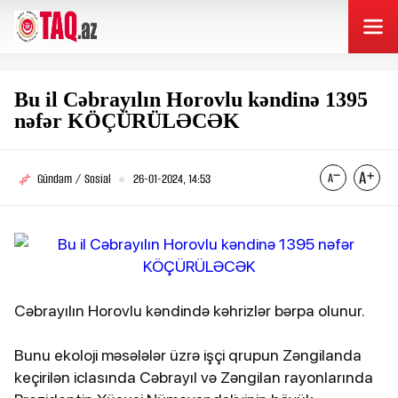
Bu il Cəbrayılın Horovlu kəndinə 1395
nəfər KÖÇÜRÜLƏCƏK
Gündəm / Sosial
26-01-2024, 14:53
Cəbrayılın Horovlu kəndində kəhrizlər bərpa olunur.
Bunu ekoloji məsələlər üzrə işçi qrupun Zəngilanda
keçirilən iclasında Cəbrayıl və Zəngilan rayonlarında