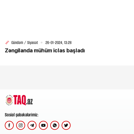
Gündəm / Siyasət
26-01-2024, 13:28
Zəngilanda mühüm iclas başladı
Sosial şəbəkələrimiz: