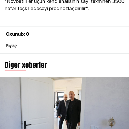
"Növbəti illər üçün kənd əhalisinin sayı təxminən 3500
nəfər təşkil edəcəyi proqnozlaşdırılır".
Oxunub: 0
Paylaş:
Digər xəbərlər