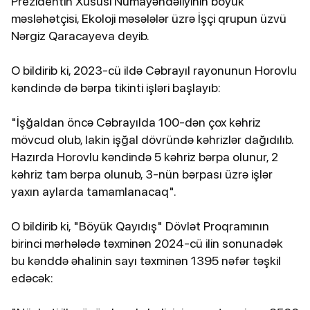
Prezidentin Xüsusi Nümayəndəliyinin böyük
məsləhətçisi, Ekoloji məsələlər üzrə İşçi qrupun üzvü
Nərgiz Qaracayeva deyib.
O bildirib ki, 2023-cü ildə Cəbrayıl rayonunun Horovlu
kəndində də bərpa tikinti işləri başlayıb:
"İşğaldan öncə Cəbrayılda 100-dən çox kəhriz
mövcud olub, lakin işğal dövründə kəhrizlər dağıdılıb.
Hazırda Horovlu kəndində 5 kəhriz bərpa olunur, 2
kəhriz tam bərpa olunub, 3-nün bərpası üzrə işlər
yaxın aylarda tamamlanacaq".
O bildirib ki, "Böyük Qayıdış" Dövlət Proqramının
birinci mərhələdə təxminən 2024-cü ilin sonunadək
bu kənddə əhalinin sayı təxminən 1395 nəfər təşkil
edəcək: