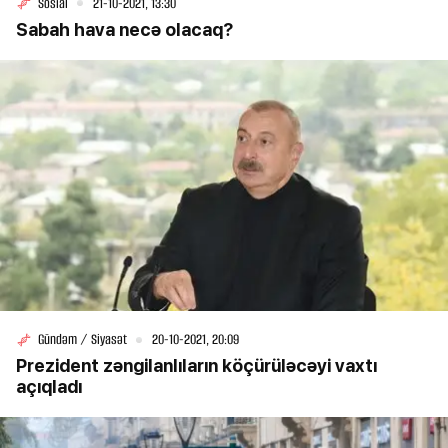
Sosial
21-10-2021, 13:30
Sabah hava necə olacaq?
Gündəm / Siyasət
20-10-2021, 20:09
Prezident zəngilanlıların köçürüləcəyi vaxtı
açıqladı