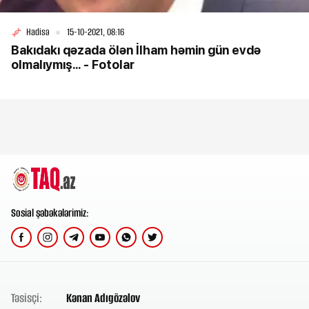
Hadisə
15-10-2021, 08:16
Bakıdakı qəzada ölən İlham həmin gün evdə
olmalıymış... - Fotolar
Sosial şəbəkələrimiz:
Təsisçi:
Kənan Adıgözəlov