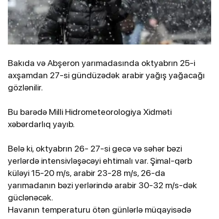
Bakıda və Abşeron yarımadasında oktyabrın 25-i
axşamdan 27-si gündüzədək arabir yağış yağacağı
gözlənilir.
Bu barədə Milli Hidrometeorologiya Xidməti
xəbərdarlıq yayıb.
Belə ki, oktyabrın 26- 27-si gecə və səhər bəzi
yerlərdə intensivləşəcəyi ehtimalı var. Şimal-qərb
küləyi 15-20 m/s, arabir 23-28 m/s, 26-da
yarımadanın bəzi yerlərində arabir 30-32 m/s-dək
güclənəcək.
Havanın temperaturu ötən günlərlə müqayisədə