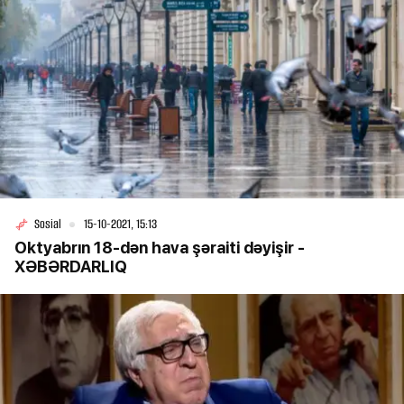
Sosial
15-10-2021, 15:13
Oktyabrın 18-dən hava şəraiti dəyişir -
XƏBƏRDARLIQ