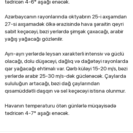
tədricən 4-6° aşağı enəcək.
Azərbaycanın rayonlarında oktyabrın 25-i axşamdan
27-si axşamadək ölkə ərazisində hava şəraitin qeyri
sabit keçəcəyi, bəzi yerlərdə şimşək çaxacağı, arabir
yağış yağacağı gözlənilir.
Ayrı-ayrı yerlərdə leysan xarakterli intensiv və güclü
olacağı, dolu düşəcəyi, dağlıq və dağətəyi rayonlarda
qar yağacağı ehtimalı var. Qərb küləyi 15-20 m/s, bəzi
yerlərdə arabir 25-30 m/s-dək güclənəcək. Çaylarda
sululuğun artacağı, bəzi dağ çaylarından
qısamüddətli daşqın və sel keçəcəyi istisna olunmur.
Havanın temperaturu ötən günlərlə müqayisədə
tədricən 4-7° aşağı enəcək.