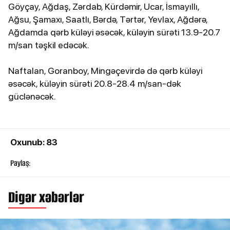
Göyçay, Ağdaş, Zərdab, Kürdəmir, Ucar, İsmayıllı,
Ağsu, Şamaxı, Saatlı, Bərdə, Tərtər, Yevlax, Ağdərə,
Ağdamda qərb küləyi əsəcək, küləyin sürəti 13.9-20.7
m/san təşkil edəcək.
Naftalan, Goranboy, Mingəçevirdə də qərb küləyi
əsəcək, küləyin sürəti 20.8-28.4 m/san-dək
güclənəcək.
Oxunub: 83
Paylaş:
Digər xəbərlər