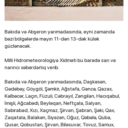
Bakıda və Abşeron yarımadasında, eyni zamanda
bəzi bölgələrdə mayın 11-dən 13-dək külək
güclənəcək.
Milli Hidrometeorologiya Xidməti bu barədə sarı və
narıncı xəbərdarlıq verib.
Bakıda və Abşeron yarımadasında, Daşkəsən,
Gədəbəy, Göygöl, Şəmkir, Ağstafa, Gəncə, Qazax,
Kəlbəcər, Laçın, Füzuli, Cəbrayıl, Zəngilan, Hacıqabul,
İmişli, Ağcabədi, Beyləqan, Neftçala, Salyan,
Sabirabad, Xızı, Xaçmaz, Şirvan, Şabran, Şəki, Qax,
Zaqatala, Balakən, Siyəzən, Oğuz, Qəbələ, Quba,
Qusar, Qobustan, Şirvan, Biləsuvar, Tovuz, Samux,