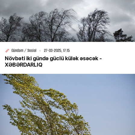
Gündəm / Sosial
27-03-2025, 17:15
Növbəti iki gündə güclü külək əsəcək -
XƏBƏRDARLIQ