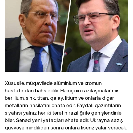
Xüsusilə, müqavilədə alüminium və xromun
hasilatından bəhs edilir. Həmçinin razılaşmalar mis,
berillium, sink, titan, qalay, litium və onlarla digər
metalların hasilatını əhatə edir. Faydalı qazıntıların
siyahısı yalnız hər iki tərəfin razılığı ilə genişləndirilə
bilər. Sənəd yeni yataqları əhatə edir. Ukrayna saziş
qüvvəyə mindikdən sonra onlara lisenziyalar verəcək.