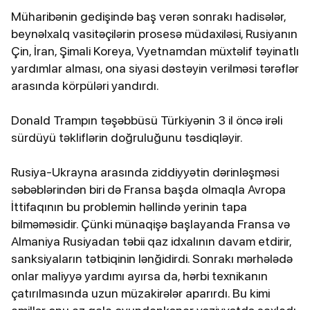
Müharibənin gedişində baş verən sonrakı hadisələr,
beynəlxalq vasitəçilərin prosesə müdaxiləsi, Rusiyanın
Çin, İran, Şimali Koreya, Vyetnamdan müxtəlif təyinatlı
yardımlar alması, ona siyasi dəstəyin verilməsi tərəflər
arasında körpüləri yandırdı.
Donald Trampın təşəbbüsü Türkiyənin 3 il öncə irəli
sürdüyü təkliflərin doğruluğunu təsdiqləyir.
Rusiya-Ukrayna arasında ziddiyyətin dərinləşməsi
səbəblərindən biri də Fransa başda olmaqla Avropa
İttifaqının bu problemin həllində yerinin tapa
bilməməsidir. Çünki münaqişə başlayanda Fransa və
Almaniya Rusiyadan təbii qaz idxalının davam etdirir,
sanksiyaların tətbiqinin lənğidirdi. Sonrakı mərhələdə
onlar maliyyə yardımı ayırsa da, hərbi texnikanın
çatırılmasında uzun müzakirələr aparırdı. Bu kimi