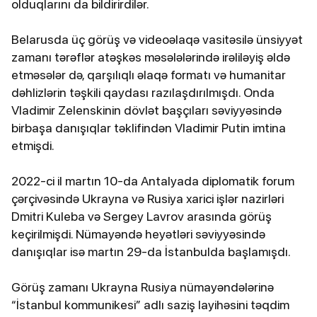
olduqlarını da bildirirdilər.
Belarusda üç görüş və videoəlaqə vasitəsilə ünsiyyət
zamanı tərəflər atəşkəs məsələlərində irəliləyiş əldə
etməsələr də, qarşılıqlı əlaqə formatı və humanitar
dəhlizlərin təşkili qaydası razılaşdırılmışdı. Onda
Vladimir Zelenskinin dövlət başçıları səviyyəsində
birbaşa danışıqlar təklifindən Vladimir Putin imtina
etmişdi.
2022-ci il martın 10-da Antalyada diplomatik forum
çərçivəsində Ukrayna və Rusiya xarici işlər nazirləri
Dmitri Kuleba və Sergey Lavrov arasında görüş
keçirilmişdi. Nümayəndə heyətləri səviyyəsində
danışıqlar isə martın 29-da İstanbulda başlamışdı.
Görüş zamanı Ukrayna Rusiya nümayəndələrinə
“İstanbul kommunikesi” adlı saziş layihəsini təqdim