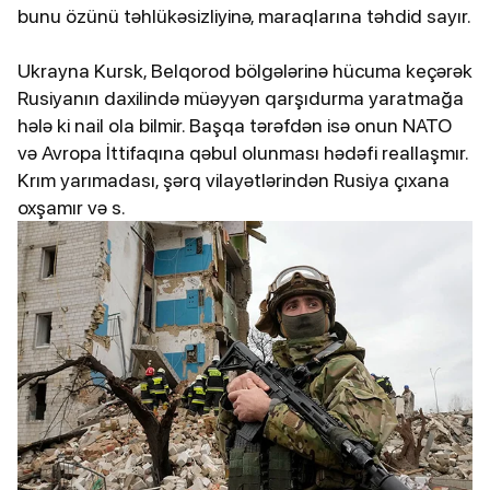
bunu özünü təhlükəsizliyinə, maraqlarına təhdid sayır.
Ukrayna Kursk, Belqorod bölgələrinə hücuma keçərək
Rusiyanın daxilində müəyyən qarşıdurma yaratmağa
hələ ki nail ola bilmir. Başqa tərəfdən isə onun NATO
və Avropa İttifaqına qəbul olunması hədəfi reallaşmır.
Krım yarımadası, şərq vilayətlərindən Rusiya çıxana
oxşamır və s.