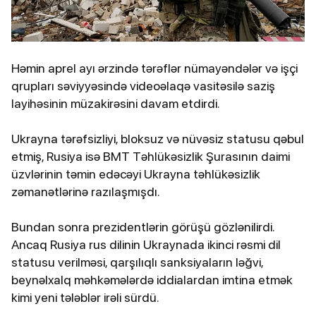
Həmin aprel ayı ərzində tərəflər nümayəndələr və işçi
qrupları səviyyəsində videoəlaqə vasitəsilə saziş
layihəsinin müzakirəsini davam etdirdi.
Ukrayna tərəfsizliyi, bloksuz və nüvəsiz statusu qəbul
etmiş, Rusiya isə BMT Təhlükəsizlik Şurasının daimi
üzvlərinin təmin edəcəyi Ukrayna təhlükəsizlik
zəmanətlərinə razılaşmışdı.
Bundan sonra prezidentlərin görüşü gözlənilirdi.
Ancaq Rusiya rus dilinin Ukraynada ikinci rəsmi dil
statusu verilməsi, qarşılıqlı sanksiyaların ləğvi,
beynəlxalq məhkəmələrdə iddialardan imtina etmək
kimi yeni tələblər irəli sürdü.