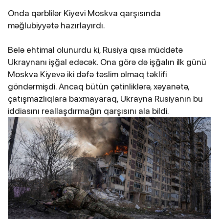
Onda qərblilər Kiyevi Moskva qarşısında
məğlubiyyətə hazırlayırdı.
Belə ehtimal olunurdu ki, Rusiya qısa müddətə
Ukraynanı işğal edəcək. Ona görə də işğalın ilk günü
Moskva Kiyevə iki dəfə təslim olmaq təklifi
göndərmişdi. Ancaq bütün çətinliklərə, xəyanətə,
çatışmazlıqlara baxmayaraq, Ukrayna Rusiyanın bu
iddiasını reallaşdırmağın qarşısını ala bildi.