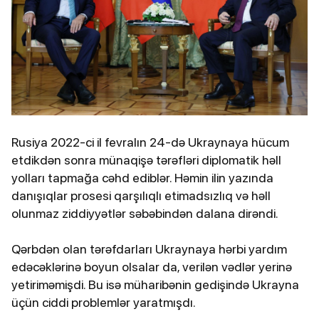
Rusiya 2022-ci il fevralın 24-də Ukraynaya hücum
etdikdən sonra münaqişə tərəfləri diplomatik həll
yolları tapmağa cəhd ediblər. Həmin ilin yazında
danışıqlar prosesi qarşılıqlı etimadsızlıq və həll
olunmaz ziddiyyətlər səbəbindən dalana dirəndi.
Qərbdən olan tərəfdarları Ukraynaya hərbi yardım
edəcəklərinə boyun olsalar da, verilən vədlər yerinə
yetiriməmişdi. Bu isə müharibənin gedişində Ukrayna
üçün ciddi problemlər yaratmışdı.