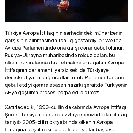
Türkiyə Avropa İttifaqının sərhədindəki müharibənin
qarşısının alınmasında fəallıq göstərdiyi bir vaxtda
Avropa Parlamentində ona qarşı qərar qəbul olunur.
Rusiya-Ukrayna müharibəsində rolsuz qalan, bu
ölkəni öz sıralarına daxil etməkdə aciz qalan Avropa
İttifaqının parlamenti yersiz şəkildə Türkiyəyə
demokratiya ilə bağlı iradlar tutub. Parlamentarilərin
qəbul etdiyi qərara əsasən hazırkı şəraitdə Türkiyənin
Aİ-yə qoşulma prosesi bərpa edilə bilməz.
Xatırladaq ki, 1999-cu ilin dekabrında Avropa İttifaqı
Şurası Türkiyəni quruma üzvlüyə namizəd ölkə olaraq
tanıyıb. 2005-ci ilin oktyabrında ölkənin Avropa
İttifaqına qoşulması ilə bağlı danışıqlar başlayıb.