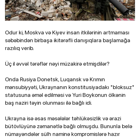
Odur ki, Moskva və Kiyev insan itkilərinin artmaması
səbəbindən birbaşa ikitərəfli danışıqlara başlamağa
razılıq verib.
Üç il əvvəl tərəflər nəyi müzakirə etmişdilər?
Onda Rusiya Donetsk, Luqansk və Krımın
mənsubiyyəti, Ukraynanın konstitusiyadakı "bloksuz"
statusuna əməl edilməsi və Yuri Boykonun ölkənin
baş naziri təyin olunması ilə bağlı idi.
Ukrayna isə əsas məsələlər təhlükəsizlik və ərazi
bütövlüyünə zəmanətlə bağlı olmuşdu. Bununla belə
nümayəndələr sülh naminə kompromislərə hazır