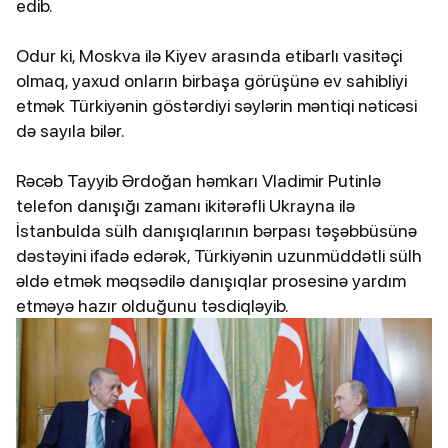
edib.
Odur ki, Moskva ilə Kiyev arasında etibarlı vasitəçi
olmaq, yaxud onların birbaşa görüşünə ev sahibliyi
etmək Türkiyənin göstərdiyi səylərin məntiqi nəticəsi
də sayıla bilər.
Rəcəb Tayyib Ərdoğan həmkarı Vladimir Putinlə
telefon danışığı zamanı ikitərəfli Ukrayna ilə
İstanbulda sülh danışıqlarının bərpası təşəbbüsünə
dəstəyini ifadə edərək, Türkiyənin uzunmüddətli sülh
əldə etmək məqsədilə danışıqlar prosesinə yardım
etməyə hazır olduğunu təsdiqləyib.