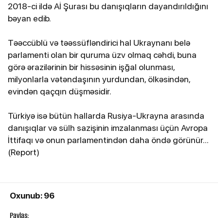
2018-ci ildə Aİ Şurası bu danışıqların dayandırıldığını
bəyan edib.
Təəccüblü və təəssüfləndirici hal Ukraynanı belə
parlamenti olan bir quruma üzv olmaq cəhdi, buna
görə ərazilərinin bir hissəsinin işğal olunması,
milyonlarla vətəndaşının yurdundan, ölkəsindən,
evindən qaçqın düşməsidir.
Türkiyə isə bütün hallarda Rusiya-Ukrayna arasında
danışıqlar və sülh sazişinin imzalanması üçün Avropa
İttifaqı və onun parlamentindən daha öndə görünür...
(Report)
Oxunub: 96
Paylaş: