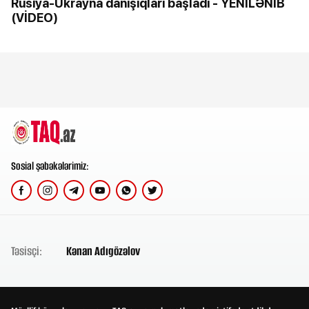
Rusiya-Ukrayna danışıqları başladı - YENİLƏNİB
(VİDEO)
Sosial şəbəkələrimiz:
Təsisçi:
Kənan Adıgözəlov