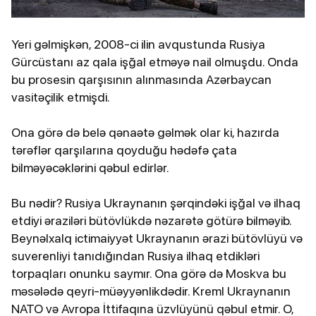
Yeri gəlmişkən, 2008-ci ilin avqustunda Rusiya
Gürcüstanı az qala işğal etməyə nail olmuşdu. Onda
bu prosesin qarşısının alınmasında Azərbaycan
vasitəçilik etmişdi.
Ona görə də belə qənaətə gəlmək olar ki, hazırda
tərəflər qarşılarına qoyduğu hədəfə çata
bilməyəcəklərini qəbul edirlər.
Bu nədir? Rusiya Ukraynanın şərqindəki işğal və ilhaq
etdiyi əraziləri bütövlükdə nəzarətə götürə bilməyib.
Beynəlxalq ictimaiyyət Ukraynanın ərazi bütövlüyü və
suverenliyi tanıdığından Rusiya ilhaq etdikləri
torpaqları onunku saymır. Ona görə də Moskva bu
məsələdə qeyri-müəyyənlikdədir. Kreml Ukraynanın
NATO və Avropa İttifaqına üzvlüyünü qəbul etmir. O,