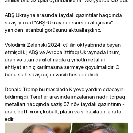
amillər onu az qala oyundankənar vəziyyətdə saxladı.
ABŞ Ukrayna arasında faydalı qazıntılar haqqında
saziş, yaxud “ABŞ-Ukrayna resurs razılaşması”
yenidən İstanbul görüşünü aktuallaşdırıb.
Volodimir Zelenski 2024-cü ilin oktyabrında bəyan
etmişdi ki, ABŞ və Avropa İttifaqı Ukraynada litium,
uran və titan daxil olmaqla qiymətli metallar
ehtiyatların çıxarılmasına sərmayə qoyulmalıdır. O
bunu sülh sazişi üçün vacib hesab edirdi.
Donald Tramp bu məsələdə Kiyevə yardım edəcəyini
bildirmişdi. Tərəflər arasında imzalanan nadir torpaq
metalları haqqında saziş 57 növ faydalı qazıntının -
uran, neft, xrom, kobalt, platin və s. hasilatını əhatə
edir.