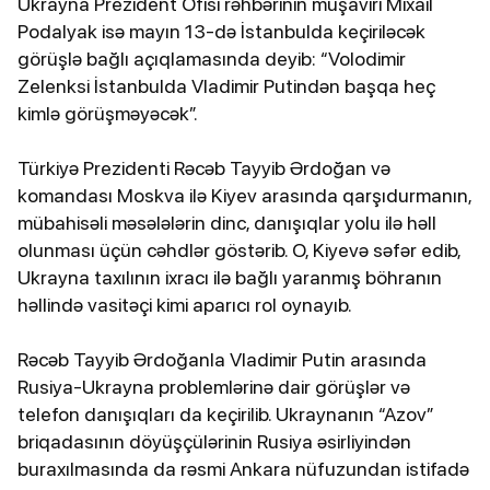
Ukrayna Prezident Ofisi rəhbərinin müşaviri Mixail
Podalyak isə mayın 13-də İstanbulda keçiriləcək
görüşlə bağlı açıqlamasında deyib: “Volodimir
Zelenksi İstanbulda Vladimir Putindən başqa heç
kimlə görüşməyəcək”.
Türkiyə Prezidenti Rəcəb Tayyib Ərdoğan və
komandası Moskva ilə Kiyev arasında qarşıdurmanın,
mübahisəli məsələlərin dinc, danışıqlar yolu ilə həll
olunması üçün cəhdlər göstərib. O, Kiyevə səfər edib,
Ukrayna taxılının ixracı ilə bağlı yaranmış böhranın
həllində vasitəçi kimi aparıcı rol oynayıb.
Rəcəb Tayyib Ərdoğanla Vladimir Putin arasında
Rusiya-Ukrayna problemlərinə dair görüşlər və
telefon danışıqları da keçirilib. Ukraynanın “Azov”
briqadasının döyüşçülərinin Rusiya əsirliyindən
buraxılmasında da rəsmi Ankara nüfuzundan istifadə