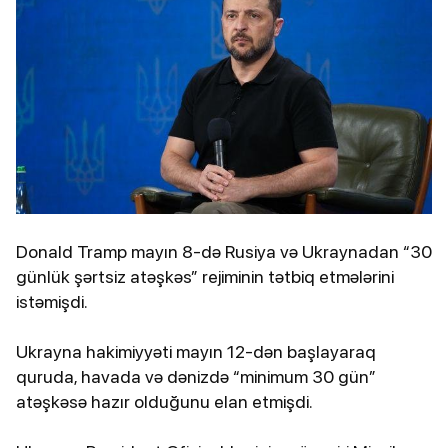
Donald Tramp mayın 8-də Rusiya və Ukraynadan “30
günlük şərtsiz atəşkəs” rejiminin tətbiq etmələrini
istəmişdi.
Ukrayna hakimiyyəti mayın 12-dən başlayaraq
quruda, havada və dənizdə “minimum 30 gün”
atəşkəsə hazır olduğunu elan etmişdi.