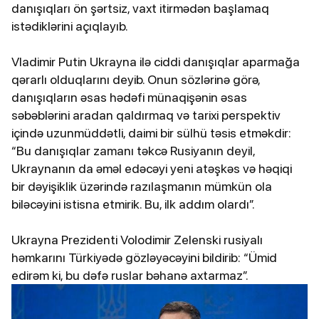
danışıqları ön şərtsiz, vaxt itirmədən başlamaq
istədiklərini açıqlayıb.
Vladimir Putin Ukrayna ilə ciddi danışıqlar aparmağa
qərarlı olduqlarını deyib. Onun sözlərinə görə,
danışıqların əsas hədəfi münaqişənin əsas
səbəblərini aradan qaldırmaq və tarixi perspektiv
içində uzunmüddətli, daimi bir sülhü təsis etməkdir:
“Bu danışıqlar zamanı təkcə Rusiyanın deyil,
Ukraynanın da əməl edəcəyi yeni atəşkəs və həqiqi
bir dəyişiklik üzərində razılaşmanın mümkün ola
biləcəyini istisna etmirik. Bu, ilk addım olardı”.
Ukrayna Prezidenti Volodimir Zelenski rusiyalı
həmkarını Türkiyədə gözləyəcəyini bildirib: “Ümid
edirəm ki, bu dəfə ruslar bəhanə axtarmaz”.