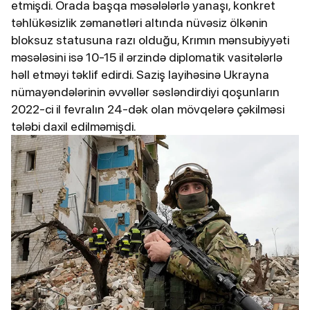
etmişdi. Orada başqa məsələlərlə yanaşı, konkret
təhlükəsizlik zəmanətləri altında nüvəsiz ölkənin
bloksuz statusuna razı olduğu, Krımın mənsubiyyəti
məsələsini isə 10-15 il ərzində diplomatik vasitələrlə
həll etməyi təklif edirdi. Saziş layihəsinə Ukrayna
nümayəndələrinin əvvəllər səsləndirdiyi qoşunların
2022-ci il fevralın 24-dək olan mövqelərə çəkilməsi
tələbi daxil edilməmişdi.