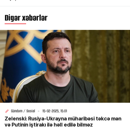
Digər xəbərlər
Gündəm / Sosial
15-02-2025, 15:01
Zelenski: Rusiya-Ukrayna müharibəsi təkcə mən
və Putinin iştirakı ilə həll edilə bilməz