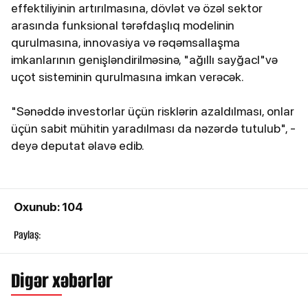
effektiliyinin artırılmasına, dövlət və özəl sektor
arasında funksional tərəfdaşlıq modelinin
qurulmasına, innovasiya və rəqəmsallaşma
imkanlarının genişləndirilməsinə, "ağıllı sayğacl"və
uçot sisteminin qurulmasına imkan verəcək.
"Sənəddə investorlar üçün risklərin azaldılması, onlar
üçün sabit mühitin yaradılması da nəzərdə tutulub", -
deyə deputat əlavə edib.
Oxunub: 104
Paylaş:
Digər xəbərlər