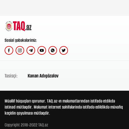
Sosial şəbəkələrimiz:
Təsisçi:
Kənan Adıgözəlov
Müəllif hüquqları qorunur. TAQ.az-ın məlumatlarından istifadə etdikdə
istinad mütləqdir. Məlumat internet səhifələrində istifadə edildikdə müvafiq
keçidin qoyulması mütləqdir.
Copyright 2018-2022 TAQ.az