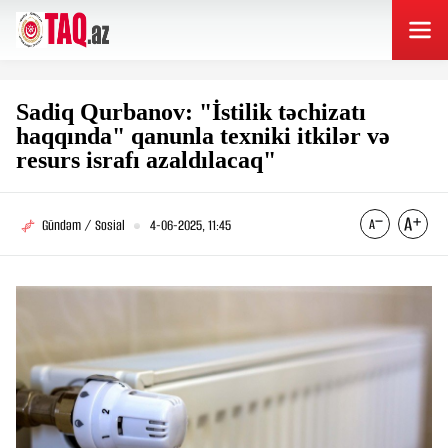
Sadiq Qurbanov: "İstilik təchizatı
haqqında" qanunla texniki itkilər və
resurs israfı azaldılacaq"
Gündəm / Sosial
4-06-2025, 11:45