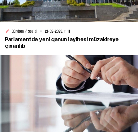
Gündəm / Sosial
21-02-2023, 11:11
Parlamentdə yeni qanun layihəsi müzakirəyə
çıxarılıb