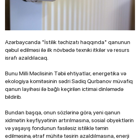
Azərbaycanda "İstilik təchizatı haqqında" qanunun
qəbul edilməsi ilə ilk növbədə texniki itkilər və resurs
israfı azaldılacaq.
Bunu Milli Məclisinin Təbii ehtiyatlar, energetika və
ekologiya komitəsinin sədri Sadiq Qurbanov müvafiq
qanun layihəsi ilə bağlı keçirilən ictimai dinləmədə
bildirib.
Bundan başqa, onun sözlərinə görə, yeni qanun
xidmətin keyfiyyətinin artırılmasına, sosial obyektlərin
və yaşayış fondunun fasiləsiz istiliklə təmin
edilməsinə, ətraf mühitə təsirin azaldılmasına, enerji