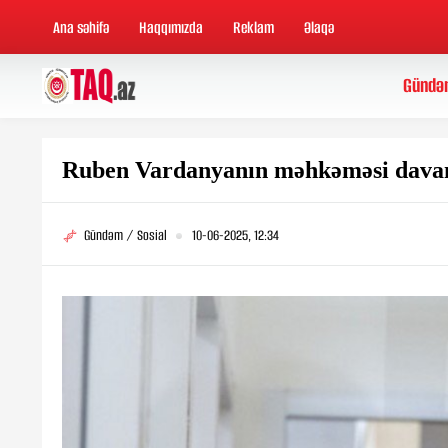
Ana səhifə
Haqqımızda
Reklam
Əlaqə
Gündə
Ruben Vardanyanın məhkəməsi davam
Gündəm / Sosial
10-06-2025, 12:34