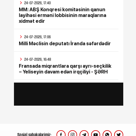
24-07-2026, 17:40
MM: ABŞ Konqresi komitəsinin qanun
layihəsi erməni lobbisinin maraqlarına
xidmət edir
24-07-2026, 17:06
Milli Məclisin deputatı İranda səfərdədir
24-07-2026, 16:48
Fransada miqrantlara qarşı ayrı-seçkilik
– Yeliseyin davam edən irqçiliyi - ŞƏRH
24-07-2026, 15:47
İyul ayının bütün sosial ödənişləri
yekunlaşdırılıb
24-07-2026, 15:17
Rusiya Ukraynada silah sərgisinin
keçirildiyi poliqona zərbə endirib, ölənlər
var
Sosial şəbəkələrimiz: