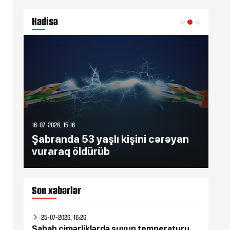
Hadisə
16-07-2026, 15:16
16-07
Şabranda 53 yaşlı kişini cərəyan
Şə
vuraraq öldürüb
zə
Son xəbərlər
25-07-2026, 16:26
Sabah çimərliklərdə suyun temperaturu