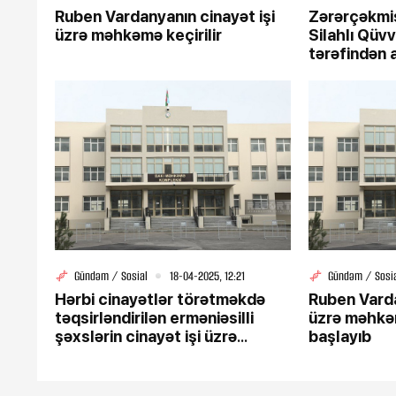
Ruben Vardanyanın cinayət işi
Zərərçəkmiş
üzrə məhkəmə keçirilir
Silahlı Qüvv
tərəfindən 
gülləsi ilə 
Gündəm / Sosial
18-04-2025, 12:21
Gündəm / Sosi
Hərbi cinayətlər törətməkdə
Ruben Varda
təqsirləndirilən erməniəsilli
üzrə məhkəm
şəxslərin cinayət işi üzrə
başlayıb
məhkəmənin baxış iclası
keçirilir