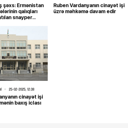
 şəxs: Ermənistan
Ruben Vardanyanın cinayət işi
ələrinin qalıqları
üzrə məhkəmə davam edir
atılan snayper
xəsarət aldım
al
25-02-2025, 12:38
nyanın cinayət işi
ənin baxış iclası