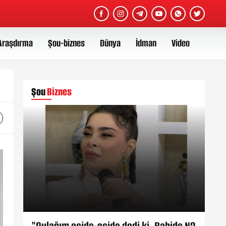
Araşdırma
Şou-biznes
Dünya
İdman
Video
Şou
Biznes