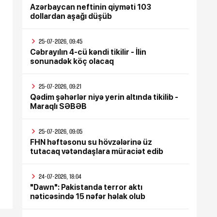
Azərbaycan neftinin qiyməti 103
dollardan aşağı düşüb
25-07-2026, 09:45
Cəbrayılın 4-cü kəndi tikilir - İlin
sonunadək köç olacaq
25-07-2026, 09:21
Qədim şəhərlər niyə yerin altında tikilib -
Maraqlı SƏBƏB
25-07-2026, 09:05
FHN həftəsonu su hövzələrinə üz
tutacaq vətəndaşlara müraciət edib
24-07-2026, 18:04
"Dawn": Pakistanda terror aktı
nəticəsində 15 nəfər həlak olub