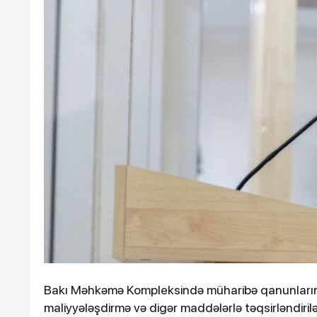
Ötən il 900 əsər və ifa qe
keçirilib
10-01-2024, 14:27
12-03-2026
Azərbaycanda iş adamı qəzada
İsrai
Bakı Məhkəmə Kompleksində müharibə qanunlarını 
öldü
hücu
maliyyələşdirmə və digər maddələrlə təqsirləndir
sayın