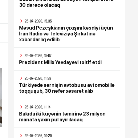
30 dərəcə olacaq
25-07-2026, 15:35
Məsud Pezeşkianın çıxışını kəsdiyi üçün
İran Radio və Televiziya Şirkətinə
xəbərdarlıq edilib
25-07-2026, 15:07
Prezident Milix Yevdayevi təltif etdi
25-07-2026, 11:38
Türkiyədə sərnişin avtobusu avtomobillə
toqquşub, 30 nəfər xəsarət alıb
25-07-2026, 11:14
Bakıda iki küçənin təmirinə 23 milyon
manata yaxın pul ayırılacaq
25-07-2026, 10:20