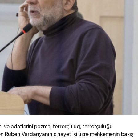
ydiyyatdan
Kənan Doğulu, Beren Saat və daha 2
nəfər narkotikə görə saxlanılıb
, 12:12
2-03-2026, 16:57
l Səhiyyə Nazirliyi İranın
Zelenski tərəf
və adətlərini pozma, terrorçuluq, terrorçuluğu
mlarından zərərçəkənlərin
dronlarını vu
ilən Ruben Vardanyanın cinayət işi üzrə məhkəmənin baxış
ı açıqlayıb
Ukraynadan kö