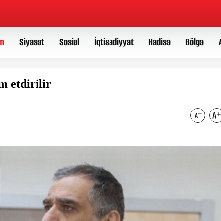
m
Siyasət
Sosial
İqtisadiyyat
Hadisə
Bölgə
 etdirilir