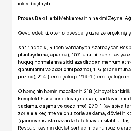
iclası başlayıb.
Proses Bakı Hərbi Məhkəməsinin hakimi Zeynal Ağayev
Qeyd edək ki, ötən prosesdə iş üzrə zərərçəkmiş şə
Xatırladaq ki, Ruben Vardanyan Azərbaycan Respu
planlaşdırma, aparma), 107 (əhalini deportasiya e
hüquq normalarına zidd azadlıqdan məhrum etmə),
qanunlarını və adətlərini pozma), 116 (silahlı m
16-07-2026, 10:09
pozma), 214 (terrorçuluq), 214-1 (terrorçuluğu mali
Şəmkirdə 11 nəfər sal
zəhərləndi
O həmçinin həmin məcəllənin 218 (cinayətkar birli
komplekt hissələrini, döyüş sursatı, partlayıcı m
saxlama, daşıma və gəzdirmə), 270-1 (aviasiya təh
zorla ələ keçirmə və onu zorla saxlama, dövlətin 
(qanunvericiliklə nəzərdə tutulmayan silahlı birlə
Respublikasının dövlət sərhədini qanunsuz olaraq