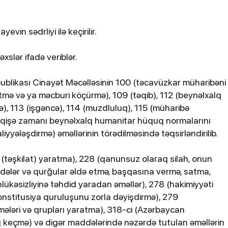
bildirib
in sədrliyi ilə keçirilir.
xslər ifadə veriblər.
blikası Cinayət Məcəlləsinin 100 (təcavüzkar müharibəni
tmə və ya məcburi köçürmə), 109 (təqib), 112 (beynəlxalq
 113 (işgəncə), 114 (muzdluluq), 115 (müharibə
ünaqişə zamanı beynəlxalq humanitar hüquq normalarını
25-07-2026, 11:38
yyələşdirmə) əməllərinin törədilməsində təqsirləndirilib.
atdan
Türkiyədə sərnişin avtobusu
avtomobillə toqquşub, 30 nəfər
k (təşkilat) yaratma), 228 (qanunsuz olaraq silah, onun
xəsarət alıb
addələr və qurğular əldə etmə, başqasına vermə, satma,
lükəsizliyinə təhdid yaradan əməllər), 278 (hakimiyyəti
konstitusiya quruluşunu zorla dəyişdirmə), 279
şmələri və qrupları yaratma), 318-ci (Azərbaycan
 keçmə) və digər maddələrində nəzərdə tutulan əməllərin