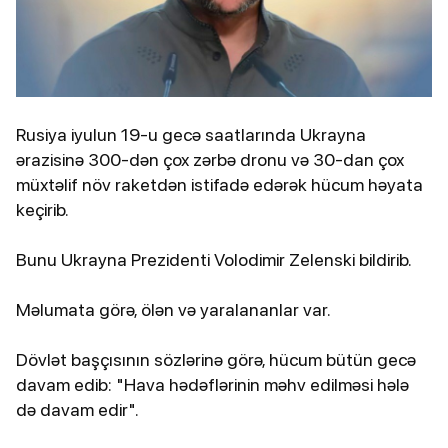
Rusiya iyulun 19-u gecə saatlarında Ukrayna
ərazisinə 300-dən çox zərbə dronu və 30-dan çox
müxtəlif növ raketdən istifadə edərək hücum həyata
keçirib.
Bunu Ukrayna Prezidenti Volodimir Zelenski bildirib.
Məlumata görə, ölən və yaralananlar var.
Dövlət başçısının sözlərinə görə, hücum bütün gecə
davam edib: "Hava hədəflərinin məhv edilməsi hələ
də davam edir".