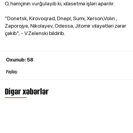
O, həmçinin vurğulayıb ki, xilasetmə işləri aparılır.
"Donetsk, Kirovoqrad, Dnepr, Sumı, Xerson,Volın ,
Zaporojye, Nikolayev, Odessa, Jitomir vilayətləri zərər
çəkib", - V.Zelenski bildirib.
Oxunub: 58
Paylaş:
Digər xəbərlər