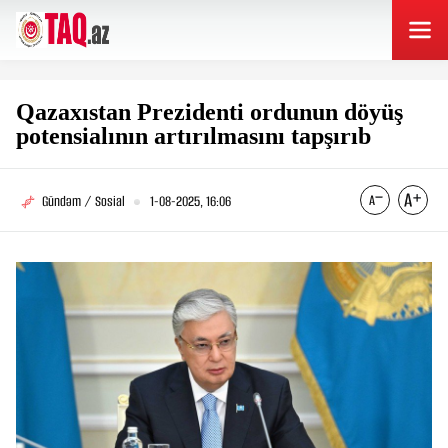
Qazaxıstan Prezidenti ordunun döyüş
potensialının artırılmasını tapşırıb
Gündəm / Sosial
1-08-2025, 16:06