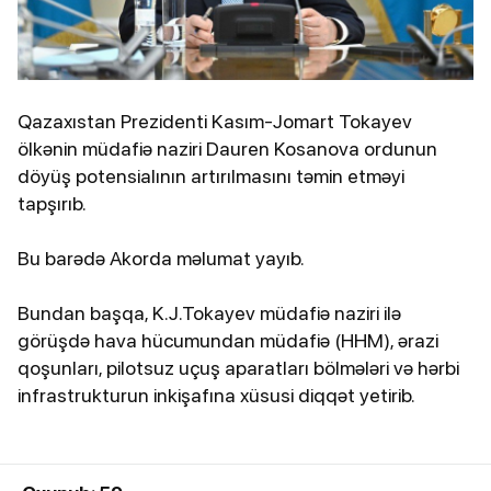
Qazaxıstan Prezidenti Kasım-Jomart Tokayev
ölkənin müdafiə naziri Dauren Kosanova ordunun
döyüş potensialının artırılmasını təmin etməyi
tapşırıb.
Bu barədə Akorda məlumat yayıb.
Bundan başqa, K.J.Tokayev müdafiə naziri ilə
görüşdə hava hücumundan müdafiə (HHM), ərazi
qoşunları, pilotsuz uçuş aparatları bölmələri və hərbi
infrastrukturun inkişafına xüsusi diqqət yetirib.