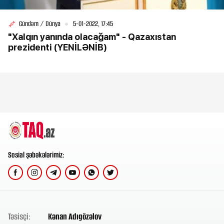
Gündəm / Dünya
5-01-2022, 17:45
"Xalqın yanında olacağam" - Qazaxıstan
prezidenti (YENİLƏNİB)
Sosial şəbəkələrimiz:
Təsisçi:
Kənan Adıgözəlov