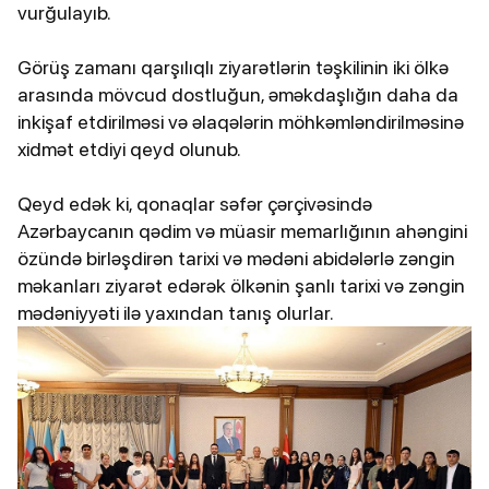
vurğulayıb.
Görüş zamanı qarşılıqlı ziyarətlərin təşkilinin iki ölkə
arasında mövcud dostluğun, əməkdaşlığın daha da
inkişaf etdirilməsi və əlaqələrin möhkəmləndirilməsinə
xidmət etdiyi qeyd olunub.
Qeyd edək ki, qonaqlar səfər çərçivəsində
Azərbaycanın qədim və müasir memarlığının ahəngini
özündə birləşdirən tarixi və mədəni abidələrlə zəngin
məkanları ziyarət edərək ölkənin şanlı tarixi və zəngin
mədəniyyəti ilə yaxından tanış olurlar.