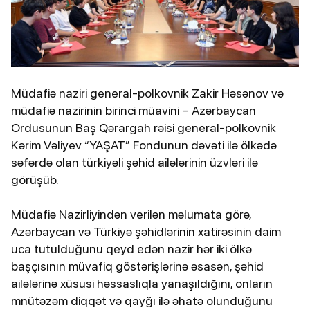
Müdafiə naziri general-polkovnik Zakir Həsənov və
müdafiə nazirinin birinci müavini – Azərbaycan
Ordusunun Baş Qərargah rəisi general-polkovnik
Kərim Vəliyev “YAŞAT” Fondunun dəvəti ilə ölkədə
səfərdə olan türkiyəli şəhid ailələrinin üzvləri ilə
görüşüb.
Müdafiə Nazirliyindən verilən məlumata görə,
Azərbaycan və Türkiyə şəhidlərinin xatirəsinin daim
uca tutulduğunu qeyd edən nazir hər iki ölkə
başçısının müvafiq göstərişlərinə əsasən, şəhid
ailələrinə xüsusi həssaslıqla yanaşıldığını, onların
mnütəzəm diqqət və qayğı ilə əhatə olunduğunu