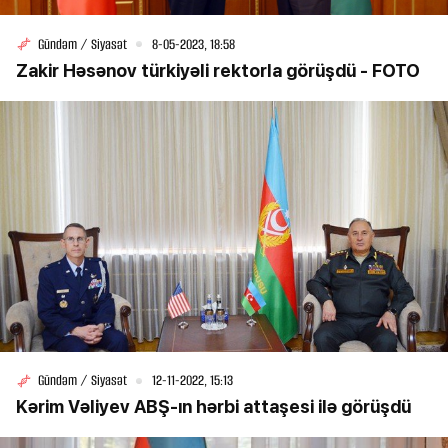
Gündəm / Siyasət
8-05-2023, 18:58
Zakir Həsənov türkiyəli rektorla görüşdü - FOTO
Gündəm / Siyasət
12-11-2022, 15:13
Kərim Vəliyev ABŞ-ın hərbi attaşesi ilə görüşdü