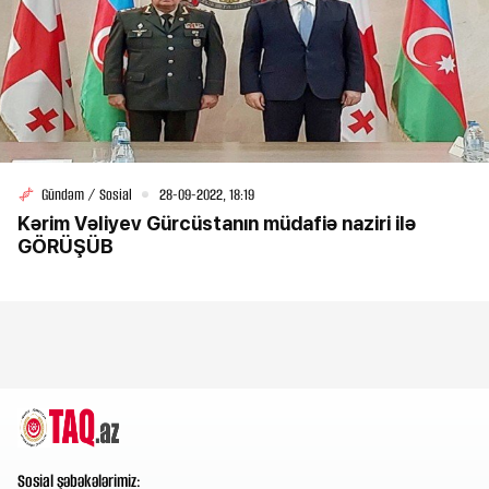
Gündəm / Sosial
28-09-2022, 18:19
Kərim Vəliyev Gürcüstanın müdafiə naziri ilə
GÖRÜŞÜB
Sosial şəbəkələrimiz: