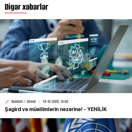
Digər xəbərlər
Gündəm / Sosial
13-10-2025, 14:03
Şagird və müəllimlərin nəzərinə! - YENİLİK