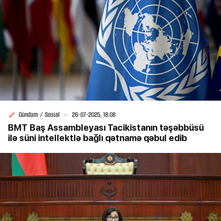
Gündəm / Sosial
26-07-2025, 18:08
BMT Baş Assambleyası Tacikistanın təşəbbüsü
ilə süni intellektlə bağlı qətnamə qəbul edib