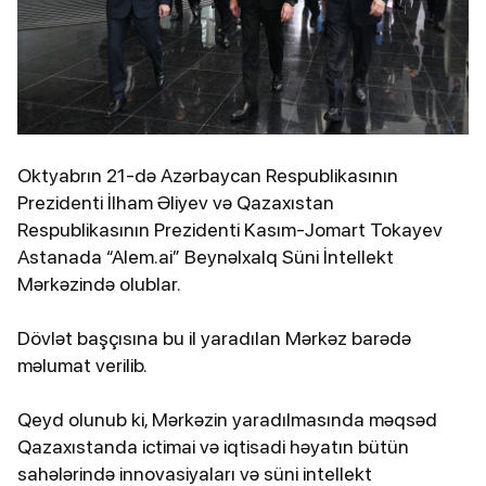
Oktyabrın 21-də Azərbaycan Respublikasının
Prezidenti İlham Əliyev və Qazaxıstan
Respublikasının Prezidenti Kasım-Jomart Tokayev
Astanada “Alem.ai” Beynəlxalq Süni İntellekt
Mərkəzində olublar.
Dövlət başçısına bu il yaradılan Mərkəz barədə
məlumat verilib.
Qeyd olunub ki, Mərkəzin yaradılmasında məqsəd
Qazaxıstanda ictimai və iqtisadi həyatın bütün
sahələrində innovasiyaları və süni intellekt