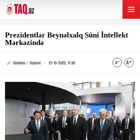
Prezidentlər Beynəlxalq Süni İntellekt
Mərkəzində
Gündəm / Siyasət
21-10-2025, 17:39