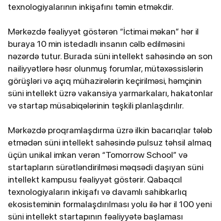
texnologiyalarının inkişafını təmin etməkdir.
Mərkəzdə fəaliyyət göstərən “İctimai məkan” hər il
buraya 10 min istedadlı insanın cəlb edilməsini
nəzərdə tutur. Burada süni intellekt sahəsində ən son
nailiyyətlərə həsr olunmuş forumlar, mütəxəssislərin
görüşləri və açıq mühazirələrin keçirilməsi, həmçinin
süni intellekt üzrə vakansiya yarmarkaları, hakatonlar
və startap müsabiqələrinin təşkili planlaşdırılır.
Mərkəzdə proqramlaşdırma üzrə ilkin bacarıqlar tələb
etmədən süni intellekt sahəsində pulsuz təhsil almaq
üçün unikal imkan verən “Tomorrow School” və
startapların sürətləndirilməsi məqsədi daşıyan süni
intellekt kampusu fəaliyyət göstərir. Qabaqcıl
texnologiyaların inkişafı və davamlı sahibkarlıq
ekosisteminin formalaşdırılması yolu ilə hər il 100 yeni
süni intellekt startapının fəaliyyətə başlaması