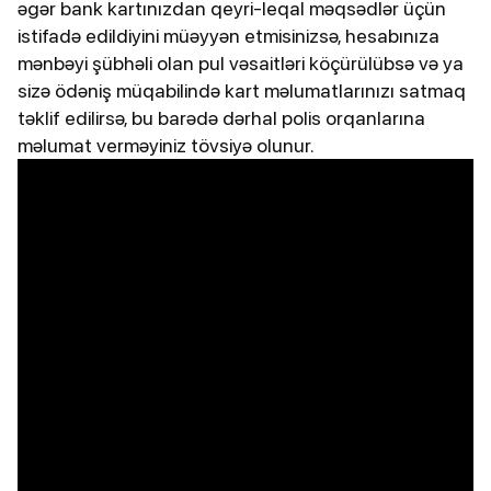
əgər bank kartınızdan qeyri-leqal məqsədlər üçün
istifadə edildiyini müəyyən etmisinizsə, hesabınıza
mənbəyi şübhəli olan pul vəsaitləri köçürülübsə və ya
sizə ödəniş müqabilində kart məlumatlarınızı satmaq
təklif edilirsə, bu barədə dərhal polis orqanlarına
məlumat verməyiniz tövsiyə olunur.