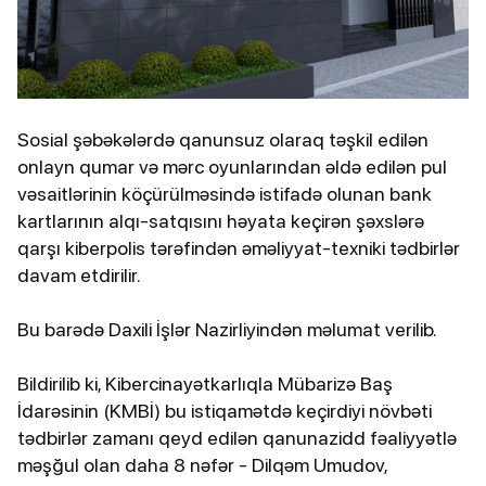
Sosial şəbəkələrdə qanunsuz olaraq təşkil edilən
onlayn qumar və mərc oyunlarından əldə edilən pul
vəsaitlərinin köçürülməsində istifadə olunan bank
kartlarının alqı-satqısını həyata keçirən şəxslərə
qarşı kiberpolis tərəfindən əməliyyat-texniki tədbirlər
davam etdirilir.
Bu barədə Daxili İşlər Nazirliyindən məlumat verilib.
Bildirilib ki, Kibercinayətkarlıqla Mübarizə Baş
İdarəsinin (KMBİ) bu istiqamətdə keçirdiyi növbəti
tədbirlər zamanı qeyd edilən qanunazidd fəaliyyətlə
məşğul olan daha 8 nəfər - Dilqəm Umudov,