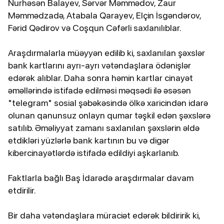
Nurhəsən Balayev, Sərvər Məmmədov, Zaur
Məmmədzadə, Atabala Qarayev, Elçin İsgəndərov,
Fərid Qədirov və Coşqun Cəfərli saxlanılıblar.
Araşdırmalarla müəyyən edilib ki, saxlanılan şəxslər
bank kartlarını ayrı-ayrı vətəndaşlara ödənişlər
edərək alıblar. Daha sonra həmin kartlar cinayət
əməllərində istifadə edilməsi məqsədi ilə əsəsən
"telegram" sosial şəbəkəsində ölkə xaricindən idarə
olunan qanunsuz onlayn qumar təşkil edən şəxslərə
satılıb. Əməliyyat zamanı saxlanılan şəxslərin əldə
etdikləri yüzlərlə bank kartının bu və digər
kibercinayətlərdə istifadə edildiyi aşkarlanıb.
Faktlarla bağlı Baş İdarədə araşdırmalar davam
etdirilir.
Bir daha vətəndaşlara müraciət edərək bildiririk ki,