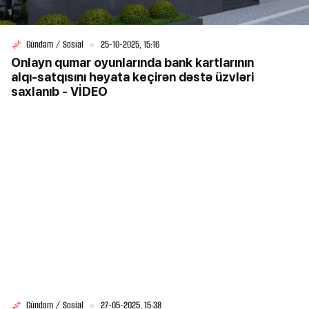
Gündəm / Sosial
25-10-2025, 15:16
Onlayn qumar oyunlarında bank kartlarının
alqı‑satqısını həyata keçirən dəstə üzvləri
saxlanıb - VİDEO
Gündəm / Sosial
27-05-2025, 15:38