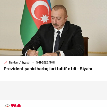
Gündəm / Siyasət
5-11-2022, 19:01
Prezident şəhid hərbçiləri təltif etdi - Siyahı