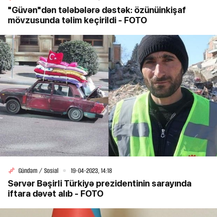
"Güvən"dən tələbələrə dəstək: özünüinkişaf
mövzusunda təlim keçirildi - FOTO
Gündəm / Sosial
19-04-2023, 14:18
Sərvər Bəşirli Türkiyə prezidentinin sarayında
iftara dəvət alıb - FOTO