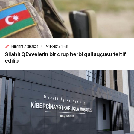
Gündəm / Siyasət
7-11-2025, 16:41
Silahlı Qüvvələrin bir qrup hərbi qulluqçusu təltif
edilib