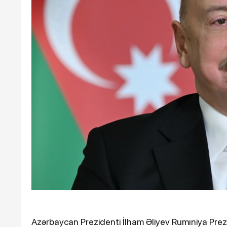
Ötən il 900 əsər və ifa qe
keçirilib
10-01-2024, 14:27
12-03-20
Azərbaycanda iş adamı qəzada
İsra
öldü
hücu
sayı
Azərbaycan Prezidenti İlham Əliyev Rumıniya Prez