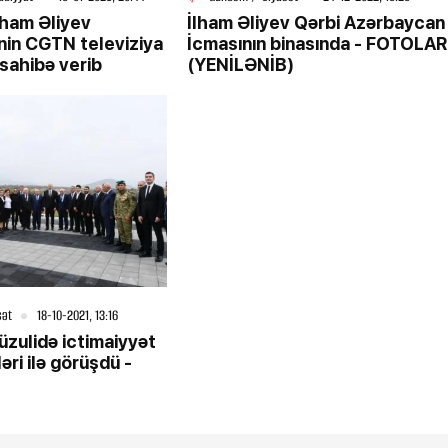
lham Əliyev
İlham Əliyev Qərbi Azərbaycan
nin CGTN televiziya
İcmasının binasında - FOTOLAR
sahibə verib
(YENİLƏNİB)
sət
18-10-2021, 13:16
üzulidə ictimaiyyət
ri ilə görüşdü -