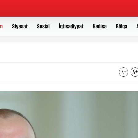
m
Siyasət
Sosial
İqtisadiyyat
Hadisə
Bölgə