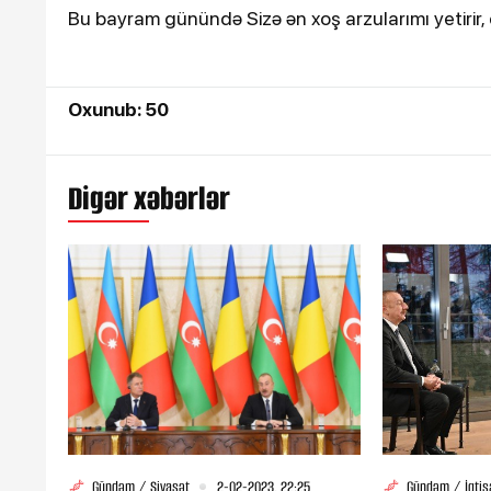
Bu bayram günündə Sizə ən xoş arzularımı yetirir, d
Oxunub: 50
Digər xəbərlər
Gündəm / Siyasət
2-02-2023, 22:25
Gündəm / İqtis