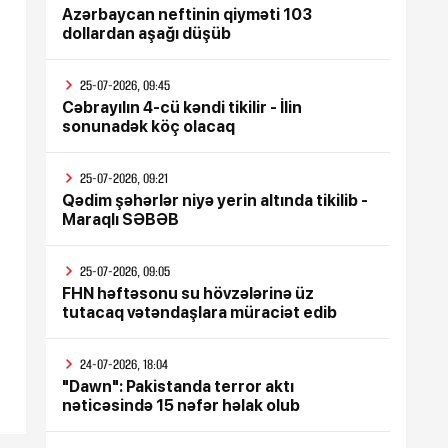
Azərbaycan neftinin qiyməti 103
dollardan aşağı düşüb
25-07-2026, 09:45
Cəbrayılın 4-cü kəndi tikilir - İlin
sonunadək köç olacaq
25-07-2026, 09:21
Qədim şəhərlər niyə yerin altında tikilib -
Maraqlı SƏBƏB
25-07-2026, 09:05
FHN həftəsonu su hövzələrinə üz
tutacaq vətəndaşlara müraciət edib
24-07-2026, 18:04
"Dawn": Pakistanda terror aktı
nəticəsində 15 nəfər həlak olub