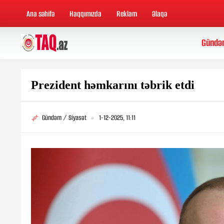
Ana səhifə
Haqqımızda
Reklam
Əlaqə
Gündə
Prezident həmkarını təbrik etdi
Gündəm / Siyasət
1-12-2025, 11:11