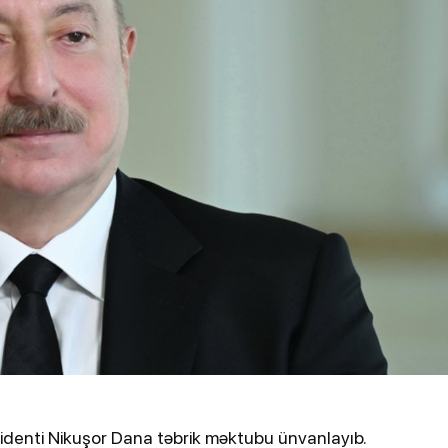
ydiyyatdan
Kənan Doğulu, Beren Saat və daha 2
nəfər narkotikə görə saxlanılıb
26, 12:12
2-03-2026, 16:57
il Səhiyyə Nazirliyi İranın
Zelenski tərəf
mlarından zərərçəkənlərin
dronlarını vu
nı açıqlayıb
Ukraynadan k
identi Nikuşor Dana təbrik məktubu ünvanlayıb.