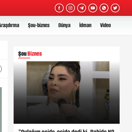
Araşdırma
Şou-biznes
Dünya
İdman
Video
Şou
Biznes