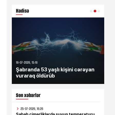
Hadisə
16-07-2026, 15:16
16-07
Şabranda 53 yaşlı kişini cərəyan
Şə
vuraraq öldürüb
zə
Son xəbərlər
25-07-2026, 16:26
Sabah çimərliklərdə suyun temperaturu