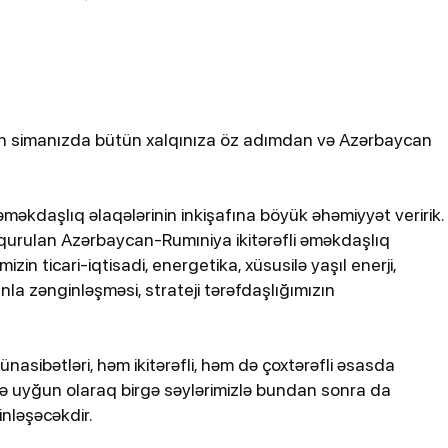
bildirib
izin simanızda bütün xalqınıza öz adımdan və Azərbaycan
əməkdaşlıq əlaqələrinin inkişafına böyük əhəmiyyət veririk.
qurulan Azərbaycan-Rumıniya ikitərəfli əməkdaşlıq
25-07-2026, 11:38
izin ticari-iqtisadi, energetika, xüsusilə yaşıl enerji,
atdan
Türkiyədə sərnişin avtobusu
a zənginləşməsi, strateji tərəfdaşlığımızın
avtomobillə toqquşub, 30 nəfər
xəsarət alıb
nasibətləri, həm ikitərəfli, həm də çoxtərəfli əsasda
nə uyğun olaraq birgə səylərimizlə bundan sonra da
inləşəcəkdir.