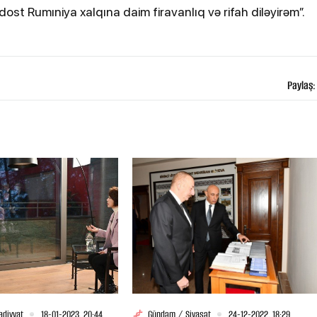
ost Rumıniya xalqına daim firavanlıq və rifah diləyirəm”.
Paylaş:
adiyyat
18-01-2023, 20:44
Gündəm / Siyasət
24-12-2022, 18:29