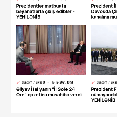
Prezidentlər mətbuata
Prezident İ
bəyanatlarla çıxış ediblər -
Davosda Çi
YENİLƏNİB
kanalına mü
Gündəm / Siyasət
18-12-2021, 16:51
Gündəm / Siya
Əliyev İtaliyanın “İl Sole 24
Prezident F
Ore” qəzetinə müsahibə verdi
nümayəndələ
YENİLƏNİB