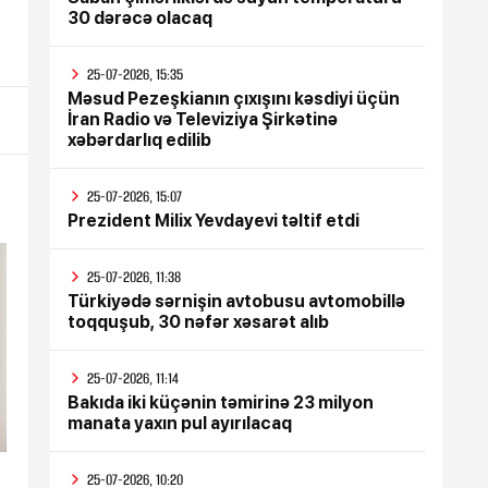
30 dərəcə olacaq
25-07-2026, 15:35
Məsud Pezeşkianın çıxışını kəsdiyi üçün
İran Radio və Televiziya Şirkətinə
xəbərdarlıq edilib
25-07-2026, 15:07
Prezident Milix Yevdayevi təltif etdi
25-07-2026, 11:38
Türkiyədə sərnişin avtobusu avtomobillə
toqquşub, 30 nəfər xəsarət alıb
25-07-2026, 11:14
Bakıda iki küçənin təmirinə 23 milyon
manata yaxın pul ayırılacaq
25-07-2026, 10:20