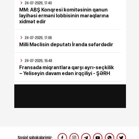
24-07-2026, 17:40
MM: ABŞ Konqresi komitəsinin qanun
layihəsi erməni lobbisinin maraqlarına
xidmət edir
24-07-2026, 17:06
Milli Məclisin deputatı İranda səfərdədir
24-07-2026, 16:48
Fransada miqrantlara qarşı ayrı-seçkilik
– Yeliseyin davam edən irqçiliyi - ŞƏRH
24-07-2026, 15:47
İyul ayının bütün sosial ödənişləri
yekunlaşdırılıb
24-07-2026, 15:17
Rusiya Ukraynada silah sərgisinin
keçirildiyi poliqona zərbə endirib, ölənlər
var
Sosial şəbəkələrimiz: