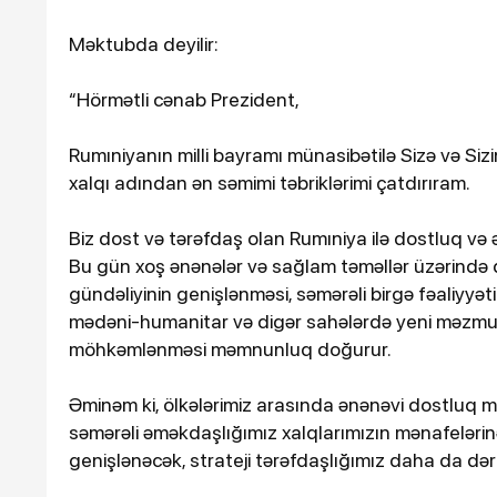
Məktubda deyilir:
“Hörmətli cənab Prezident,
Rumıniyanın milli bayramı münasibətilə Sizə və S
xalqı adından ən səmimi təbriklərimi çatdırıram.
Biz dost və tərəfdaş olan Rumıniya ilə dostluq və 
Bu gün xoş ənənələr və sağlam təməllər üzərində 
16-07-2026, 10:09
gündəliyinin genişlənməsi, səmərəli birgə fəaliyyətim
Şəmkirdə 11 nəfər sal
mədəni-humanitar və digər sahələrdə yeni məzmunl
zəhərləndi
möhkəmlənməsi məmnunluq doğurur.
Əminəm ki, ölkələrimiz arasında ənənəvi dostluq mü
səmərəli əməkdaşlığımız xalqlarımızın mənafeləri
genişlənəcək, strateji tərəfdaşlığımız daha da dər