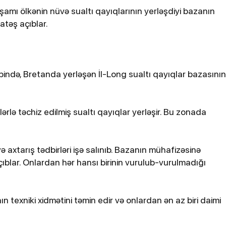
bildirib
şamı ölkənin nüvə sualtı qayıqlarının yerləşdiyi bazanın
atəş açıblar.
ndə, Bretanda yerləşən İl-Long sualtı qayıqlar bazasının
ketlərlə təchiz edilmiş sualtı qayıqlar yerləşir. Bu zonada
25-07-2026, 11:38
atdan
Türkiyədə sərnişin avtobusu
avtomobillə toqquşub, 30 nəfər
axtarış tədbirləri işə salınıb. Bazanın mühafizəsinə
xəsarət alıb
ıblar. Onlardan hər hansı birinin vurulub-vurulmadığı
 texniki xidmətini təmin edir və onlardan ən az biri daimi