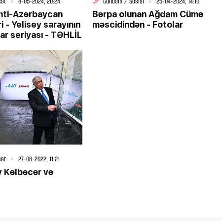
sət
8-05-2024, 20:24
Gündəm / Sosial
25-04-2024, 14:10
anti-Azərbaycan
Bərpa olunan Ağdam Cümə
 - Yelisey sarayının
məscidindən - Fotolar
ar seriyası - TƏHLİL
sət
27-06-2022, 11:21
v Kəlbəcər və