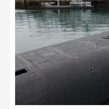
Ötən il 900 əsər və ifa qe
keçirilib
10-01-2024, 14:27
12-03-2026, 12
Azərbaycanda iş adamı qəzada
İsrail S
öldü
hücuml
sayını 