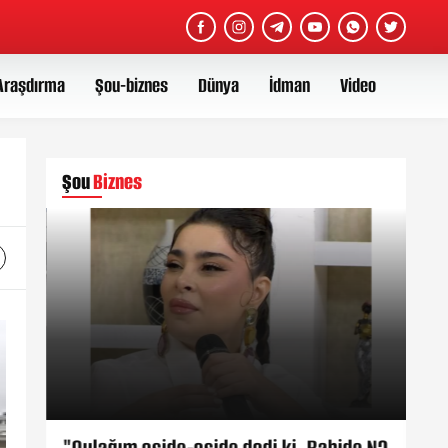
Araşdırma
Şou-biznes
Dünya
İdman
Video
Şou
Biznes