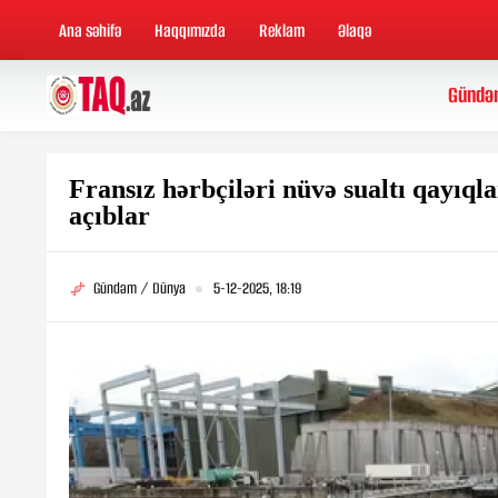
Ana səhifə
Haqqımızda
Reklam
Əlaqə
Gündə
Fransız hərbçiləri nüvə sualtı qayıql
açıblar
Gündəm / Dünya
5-12-2025, 18:19