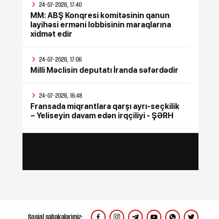
24-07-2026, 17:40
MM: ABŞ Konqresi komitəsinin qanun
layihəsi erməni lobbisinin maraqlarına
xidmət edir
24-07-2026, 17:06
Milli Məclisin deputatı İranda səfərdədir
24-07-2026, 16:48
Fransada miqrantlara qarşı ayrı-seçkilik
– Yeliseyin davam edən irqçiliyi - ŞƏRH
24-07-2026, 15:47
İyul ayının bütün sosial ödənişləri
yekunlaşdırılıb
24-07-2026, 15:17
Rusiya Ukraynada silah sərgisinin
keçirildiyi poliqona zərbə endirib, ölənlər
var
Sosial şəbəkələrimiz: