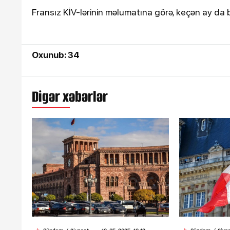
Fransız KİV-lərinin məlumatına görə, keçən ay da
Oxunub: 34
Digər xəbərlər