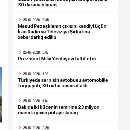
30 dərəcə olacaq
25-07-2026, 15:35
Məsud Pezeşkianın çıxışını kəsdiyi üçün
İran Radio və Televiziya Şirkətinə
xəbərdarlıq edilib
25-07-2026, 15:07
Prezident Milix Yevdayevi təltif etdi
25-07-2026, 11:38
Türkiyədə sərnişin avtobusu avtomobillə
toqquşub, 30 nəfər xəsarət alıb
25-07-2026, 11:14
Bakıda iki küçənin təmirinə 23 milyon
manata yaxın pul ayırılacaq
25-07-2026, 10:20