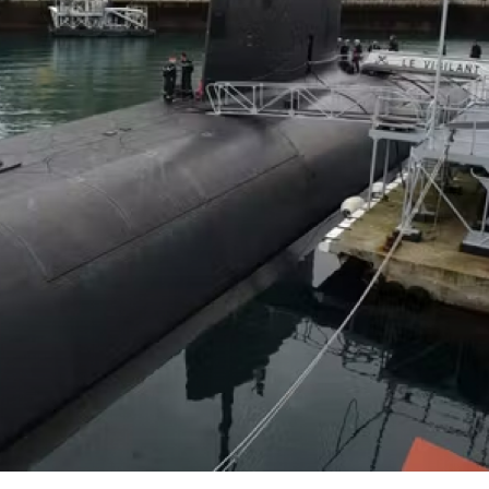
ydiyyatdan
Kənan Doğulu, Beren Saat və daha 2
nəfər narkotikə görə saxlanılıb
:12
2-03-2026, 16:57
əhiyyə Nazirliyi İranın
Zelenski tərəfdaş
arından zərərçəkənlərin
dronlarını vurm
açıqlayıb
Ukraynadan kömə