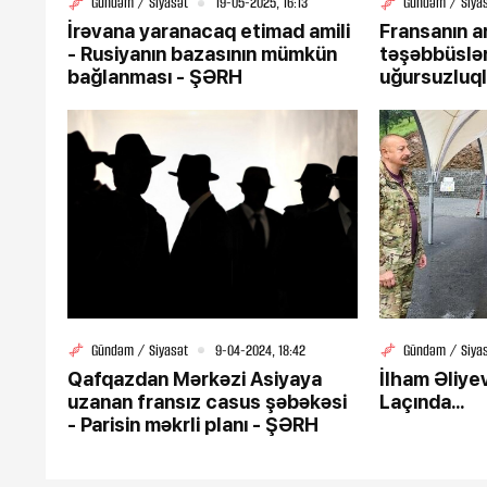
Gündəm / Siyasət
19-05-2025, 16:13
Gündəm / Siya
İrəvana yaranacaq etimad amili
Fransanın 
- Rusiyanın bazasının mümkün
təşəbbüsləri
bağlanması - ŞƏRH
uğursuzluql
Gündəm / Siyasət
9-04-2024, 18:42
Gündəm / Siya
Qafqazdan Mərkəzi Asiyaya
İlham Əliye
uzanan fransız casus şəbəkəsi
Laçında...
- Parisin məkrli planı - ŞƏRH