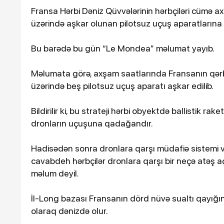
Fransa Hərbi Dəniz Qüvvələrinin hərbçiləri cümə ax
üzərində aşkar olunan pilotsuz uçuş aparatlarına 
Bu barədə bu gün “Le Mondea” məlumat yayıb.
Məlumata görə, axşam saatlarında Fransanın qərbi
üzərində beş pilotsuz uçuş aparatı aşkar edilib.
Bildirilir ki, bu strateji hərbi obyektdə ballistik ra
16-07-2026, 10:09
dronların uçuşuna qadağandır.
Şəmkirdə 11 nəfər sal
zəhərləndi
Hadisədən sonra dronlara qarşı müdafiə sistemi və 
cavabdeh hərbçilər dronlara qarşı bir neçə atəş aç
məlum deyil.
İl-Long bazası Fransanın dörd nüvə sualtı qayığının
olaraq dənizdə olur.