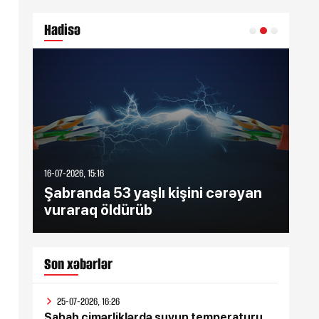
Hadisə
16-07-2026, 15:16
16-07
Şabranda 53 yaşlı kişini cərəyan
Şə
vuraraq öldürüb
zə
Son xəbərlər
25-07-2026, 16:26
Sabah çimərliklərdə suyun temperaturu