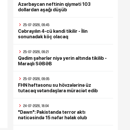
Azərbaycan neftinin qiyməti 103
dollardan aşağı düşüb
25-07-2026, 09:45
Cəbrayılın 4-cü kəndi tikilir - İlin
sonunadək köç olacaq
25-07-2026, 09:21
Qədim şəhərlər niyə yerin altında tikilib -
Maraqlı SƏBƏB
25-07-2026, 09:05
FHN həftəsonu su hövzələrinə üz
tutacaq vətəndaşlara müraciət edib
24-07-2026, 18:04
"Dawn": Pakistanda terror aktı
nəticəsində 15 nəfər həlak olub