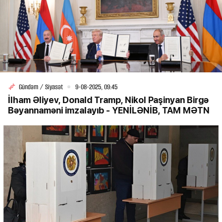
Gündəm / Siyasət
9-08-2025, 09:45
İlham Əliyev, Donald Tramp, Nikol Paşinyan Birgə
Bəyannaməni imzalayıb - YENİLƏNİB, TAM MƏTN