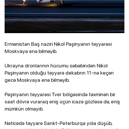
Ermənistan Baş naziri Nikol Paşinyanın təyyarəsi
Moskvaya enə bilməyib.
Ukrayna dronlarının hücumu səbəbindən Nikol
Paşinyanın olduğu təyyarə dekabrın 11-nə keçən
gecə Moskvaya enə bilməyib.
Paşinyanın təyyarəsi Tver bölgəsində təxminən bir
saat dövrə vuraraq eniş üçün icazə gözləsə də, eniş
mümkün olmayıb.
Nəticədə təyyarə Sankt-Peterburqa yola düşüb,