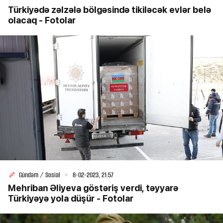
Türkiyədə zəlzələ bölgəsində tikiləcək evlər belə
olacaq - Fotolar
Gündəm / Sosial
8-02-2023, 21:57
Mehriban Əliyeva göstəriş verdi, təyyarə
Türkiyəyə yola düşür - Fotolar