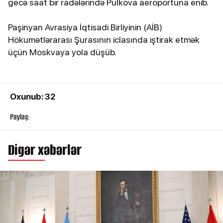
gecə saat bir radələrində Pulkova aeroportuna enib.
Paşinyan Avrasiya İqtisadi Birliyinin (AİB)
Hökumətlərarası Şurasının iclasında iştirak etmək
üçün Moskvaya yola düşüb.
Oxunub: 32
Paylaş:
Digər xəbərlər