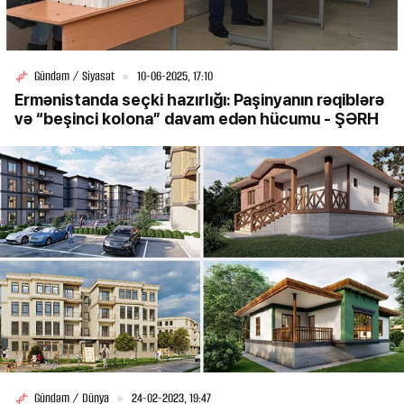
Gündəm / Siyasət
10-06-2025, 17:10
Ermənistanda seçki hazırlığı: Paşinyanın rəqiblərə
və “beşinci kolona” davam edən hücumu - ŞƏRH
Gündəm / Dünya
24-02-2023, 19:47