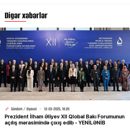
Digər xəbərlər
Gündəm / Siyasət
13-03-2025, 18:26
Prezident İlham Əliyev XII Qlobal Bakı Forumunun
açılış mərasimində çıxış edib - YENİLƏNİB