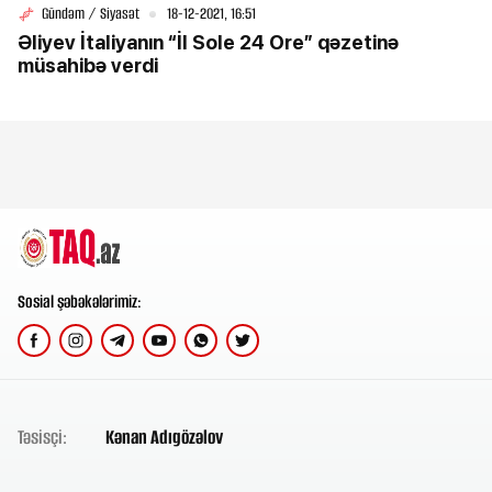
Gündəm / Siyasət
18-12-2021, 16:51
Əliyev İtaliyanın “İl Sole 24 Ore” qəzetinə
müsahibə verdi
Sosial şəbəkələrimiz:
Təsisçi:
Kənan Adıgözəlov