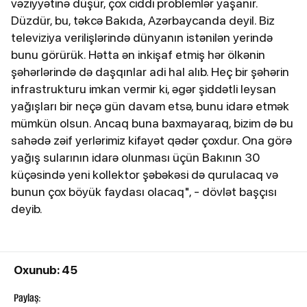
vəziyyətinə düşür, çox ciddi problemlər yaşanır.
Düzdür, bu, təkcə Bakıda, Azərbaycanda deyil. Biz
televiziya verilişlərində dünyanın istənilən yerində
bunu görürük. Hətta ən inkişaf etmiş hər ölkənin
şəhərlərində də daşqınlar adi hal alıb. Heç bir şəhərin
infrastrukturu imkan vermir ki, əgər şiddətli leysan
yağışları bir neçə gün davam etsə, bunu idarə etmək
mümkün olsun. Ancaq buna baxmayaraq, bizim də bu
sahədə zəif yerlərimiz kifayət qədər çoxdur. Ona görə
yağış sularının idarə olunması üçün Bakının 30
küçəsində yeni kollektor şəbəkəsi də qurulacaq və
bunun çox böyük faydası olacaq", - dövlət başçısı
deyib.
Oxunub: 45
Paylaş: