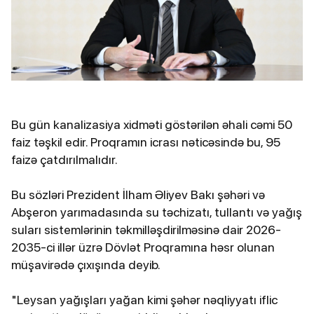
Bu gün kanalizasiya xidməti göstərilən əhali cəmi 50
faiz təşkil edir. Proqramın icrası nəticəsində bu, 95
faizə çatdırılmalıdır.
Bu sözləri Prezident İlham Əliyev Bakı şəhəri və
Abşeron yarımadasında su təchizatı, tullantı və yağış
suları sistemlərinin təkmilləşdirilməsinə dair 2026-
2035-ci illər üzrə Dövlət Proqramına həsr olunan
müşavirədə çıxışında deyib.
"Leysan yağışları yağan kimi şəhər nəqliyyatı iflic