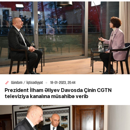
Gündəm / İqtisadiyyat
18-01-2023, 20:44
Prezident İlham Əliyev Davosda Çinin CGTN
televiziya kanalına müsahibə verib