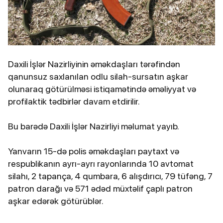
Daxili İşlər Nazirliyinin əməkdaşları tərəfindən
qanunsuz saxlanılan odlu silah-sursatın aşkar
olunaraq götürülməsi istiqamətində əməliyyat və
profilaktik tədbirlər davam etdirilir.
Bu barədə Daxili İşlər Nazirliyi məlumat yayıb.
Yanvarın 15-də polis əməkdaşları paytaxt və
respublikanın ayrı-ayrı rayonlarında 10 avtomat
silahı, 2 tapança, 4 qumbara, 6 alışdırıcı, 79 tüfəng, 7
patron darağı və 571 ədəd müxtəlif çaplı patron
aşkar edərək götürüblər.