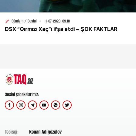
Gündəm / Sosial
11-07-2023, 09:18
DSX “Qırmızı Xaç”ı ifşa etdi – ŞOK FAKTLAR
Sosial şəbəkələrimiz:
Təsisçi:
Kənan Adıgözəlov