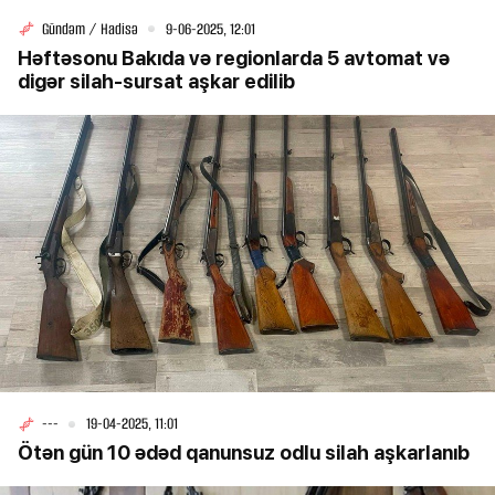
Gündəm / Hadisə
9-06-2025, 12:01
Həftəsonu Bakıda və regionlarda 5 avtomat və
digər silah-sursat aşkar edilib
---
19-04-2025, 11:01
Ötən gün 10 ədəd qanunsuz odlu silah aşkarlanıb