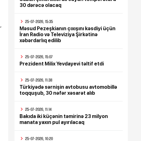
30 dərəcə olacaq
25-07-2026, 15:35
,
Məsud Pezeşkianın çıxışını kəsdiyi üçün
İran Radio və Televiziya Şirkətinə
xəbərdarlıq edilib
25-07-2026, 15:07
Prezident Milix Yevdayevi təltif etdi
25-07-2026, 11:38
Türkiyədə sərnişin avtobusu avtomobillə
toqquşub, 30 nəfər xəsarət alıb
25-07-2026, 11:14
Bakıda iki küçənin təmirinə 23 milyon
manata yaxın pul ayırılacaq
25-07-2026, 10:20