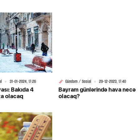
al
31-01-2024, 17:26
Gündəm / Sosial
29-12-2023, 17:40
vası: Bakıda 4
Bayram günlərində hava necə
ta olacaq
olacaq?