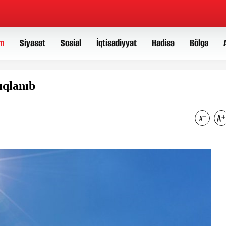
m
Siyasət
Sosial
İqtisadiyyat
Hadisə
Bölgə
ıqlanıb