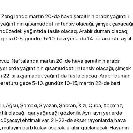
, Zəngilanda martın 20-də hava şəraitinin arabir yağıntılı
ə yağıntının qısamüddətli intensiv olacağı, şimşək çaxacağı
ündüzədək yağıntıda fasilə olacaq. Arabir duman olacaq,
ecə 0-5, gündüz 5-10, bəzi yerlərdə 14 dərəcə isti təşkil
ovuz, Naftalanda martın 20-də hava şəraitinin arabir
rı yerlərdə yağıntının qısamüddətli intensiv olacağı, şimşək
ən 22-si axşamadək yağıntıda fasilə olacaq. Arabir duman
peraturu gecə 5-10, gündüz 10-15, martin 22-də bəzi
llı, Ağsu, Şamaxı, Siyəzən, Şabran, Xızı, Quba, Xaçmaz,
lı olacağı, qar yağacağı gözlənilir. Ayrı-ayrı yerlərdə
u düşəcəyi ehtimalı var. 21-22-də əksər rayonlarda hava
mülayim qərb küləyi əsəcək, arabir güclənəcək. Havanın