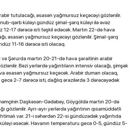
bildirib
abir tutulacağı, əsasən yağmursuz keçəcəyi gözlənilir.
nub-qərb küləyi gündüz şimal-şərq küləyi ilə əvəz
12-17 dərəcə isti təşkil edəcək. Martın 22-də hava
cağı, əsasən yağmursuz keçəcəyi gözlənilir. Şimal-şərq
düz 11-16 dərəcə isti olacaq.
 və Şərurda martın 20-21-də hava şəraitinin arabir
zlənilir. Bəzi yerlərdə yağıntıların intensiv olacağı, şimşək
16-07-2026, 15:16
hava əsasən yağmursuz keçəcək. Arabir duman olacaq,
vtobusu
Şabranda 53 yaşlı kişini cərəy
gecə 2-7 dərəcə isti, dağlıq ərazilərdə 3 dərəcəyədək
 30 nəfər
vuraraq öldürüb
m, həmçinin Daşkəsən-Gədəbəy, Göygöldə martın 20-də
ğı gözlənilir. Ayrı-ayrı yerlərdə yağıntının qısamüddətli
ehtimalı var. 21-i səhərdən 22-si gündüzədək yağıntıda
 küləyi əsəcək. Havanın temperaturu gecə 0-5, gündüz 5-