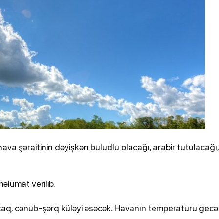
ydiyyatdan
Kənan Doğulu, Beren Saat və daha 2
nəfər narkotikə görə saxlanılıb
a şəraitinin dəyişkən buludlu olacağı, arabir tutulacağı,
2-03-2026, 16:57
əlumat verilib.
 İranın
Zelenski tərəfdaşların İran
əkənlərin
dronlarını vurmaq üçün
olacaq, cənub-şərq küləyi əsəcək. Havanın temperaturu gecə
Ukraynadan kömək istəmədiyin