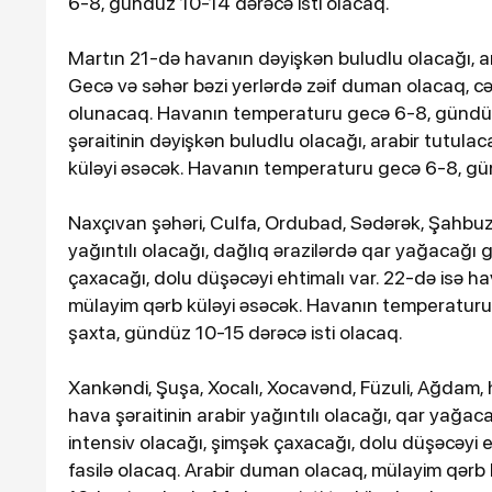
6-8, gündüz 10-14 dərəcə isti olacaq.
Martın 21-də havanın dəyişkən buludlu olacağı, ar
Gecə və səhər bəzi yerlərdə zəif duman olacaq, cə
olunacaq. Havanın temperaturu gecə 6-8, gündüz 
şəraitinin dəyişkən buludlu olacağı, arabir tutula
küləyi əsəcək. Havanın temperaturu gecə 6-8, gün
Naxçıvan şəhəri, Culfa, Ordubad, Sədərək, Şahbuz
yağıntılı olacağı, dağlıq ərazilərdə qar yağacağı gö
25-07-2026, 11:38
çaxacağı, dolu düşəcəyi ehtimalı var. 22-də isə 
nəfər salatdan
Türkiyədə sərnişin a
mülayim qərb küləyi əsəcək. Havanın temperaturu 
avtomobillə toqquşub,
şaxta, gündüz 10-15 dərəcə isti olacaq.
xəsarət alıb
Xankəndi, Şuşa, Xocalı, Xocavənd, Füzuli, Ağda
hava şəraitinin arabir yağıntılı olacağı, qar yağaca
intensiv olacağı, şimşək çaxacağı, dolu düşəcəyi 
fasilə olacaq. Arabir duman olacaq, mülayim qərb