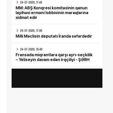
24-07-2026, 17:40
MM: ABŞ Konqresi komitəsinin qanun
layihəsi erməni lobbisinin maraqlarına
xidmət edir
24-07-2026, 17:06
Milli Məclisin deputatı İranda səfərdədir
24-07-2026, 16:48
Fransada miqrantlara qarşı ayrı-seçkilik
– Yeliseyin davam edən irqçiliyi - ŞƏRH
24-07-2026, 15:47
İyul ayının bütün sosial ödənişləri
yekunlaşdırılıb
24-07-2026, 15:17
Rusiya Ukraynada silah sərgisinin
keçirildiyi poliqona zərbə endirib, ölənlər
var