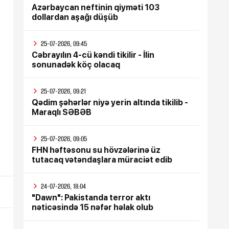
Azərbaycan neftinin qiyməti 103
dollardan aşağı düşüb
25-07-2026, 09:45
Cəbrayılın 4-cü kəndi tikilir - İlin
sonunadək köç olacaq
25-07-2026, 09:21
Qədim şəhərlər niyə yerin altında tikilib -
Maraqlı SƏBƏB
25-07-2026, 09:05
FHN həftəsonu su hövzələrinə üz
tutacaq vətəndaşlara müraciət edib
24-07-2026, 18:04
"Dawn": Pakistanda terror aktı
nəticəsində 15 nəfər həlak olub