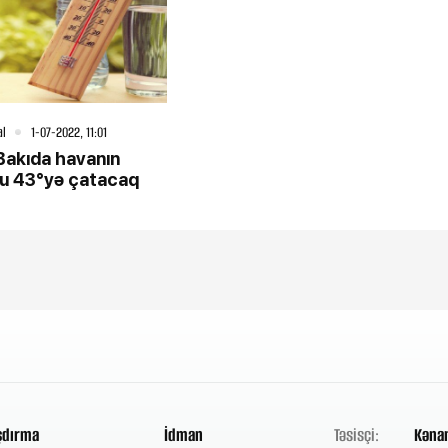
al
1-07-2022, 11:01
 Bakıda havanın
u 43°yə çatacaq
şdırma
İdman
Təsisçi:
Kənan