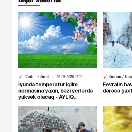
Gündəm / Sosial
30-05-2025, 16:10
Gündəm / Sosi
İyunda temperatur iqlim
Fevralın ha
normasına yaxın, bəzi yerlərdə
dərəcə şax
yüksək olacaq - AYLIQ
PROQNOZ