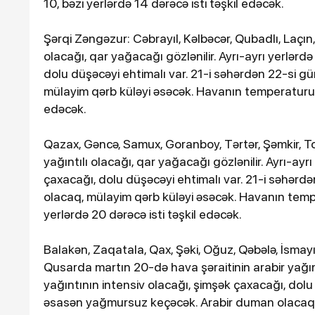
10, bəzi yerlərdə 14 dərəcə isti təşkil edəcək.
Şərqi Zəngəzur: Cəbrayıl, Kəlbəcər, Qubadlı, Laçın
olacağı, qar yağacağı gözlənilir. Ayrı-ayrı yerlərd
dolu düşəcəyi ehtimalı var. 21-i səhərdən 22-si g
mülayim qərb küləyi əsəcək. Havanın temperaturu g
edəcək.
Qazax, Gəncə, Samux, Goranboy, Tərtər, Şəmkir, T
yağıntılı olacağı, qar yağacağı gözlənilir. Ayrı-ay
çaxacağı, dolu düşəcəyi ehtimalı var. 21-i səhərd
olacaq, mülayim qərb küləyi əsəcək. Havanın tem
yerlərdə 20 dərəcə isti təşkil edəcək.
Balakən, Zaqatala, Qax, Şəki, Oğuz, Qəbələ, İsmayı
Qusarda martın 20-də hava şəraitinin arabir yağıntı
yağıntının intensiv olacağı, şimşək çaxacağı, dol
əsasən yağmursuz keçəcək. Arabir duman olacaq, 