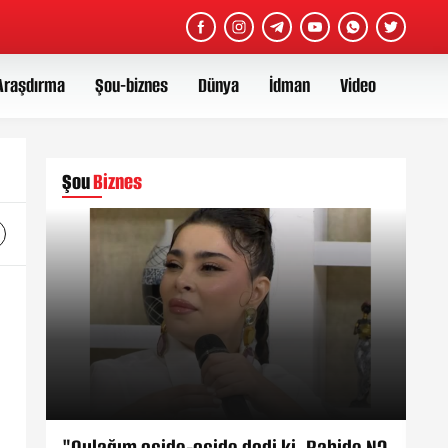
Araşdırma
Şou-biznes
Dünya
İdman
Video
Şou
Biznes