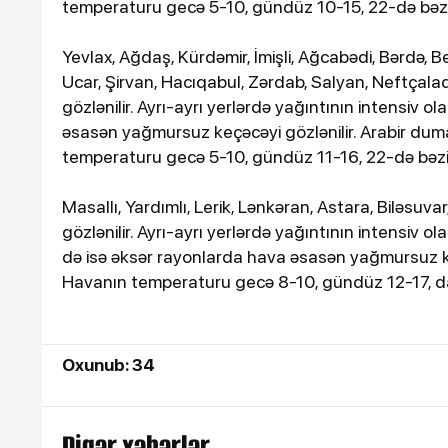
temperaturu gecə 5-10, gündüz 10-15, 22-də bəzi y
Yevlax, Ağdaş, Kürdəmir, İmişli, Ağcabədi, Bərdə, B
Ucar, Şirvan, Hacıqabul, Zərdab, Salyan, Neftçalad
gözlənilir. Ayrı-ayrı yerlərdə yağıntının intensiv 
əsasən yağmursuz keçəcəyi gözlənilir. Arabir dum
temperaturu gecə 5-10, gündüz 11-16, 22-də bəzi 
Masallı, Yardımlı, Lerik, Lənkəran, Astara, Biləsu
gözlənilir. Ayrı-ayrı yerlərdə yağıntının intensiv 
də isə əksər rayonlarda hava əsasən yağmursuz k
Havanın temperaturu gecə 8-10, gündüz 12-17, da
Oxunub: 34
Digər xəbərlər