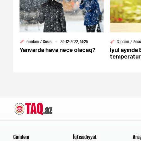
Gündəm / Sosial
30-12-2022, 14:25
Gündəm / Sosi
Yanvarda hava necə olacaq?
İyul ayında
temperatur
Gündəm
İqtisadiyyat
Ara