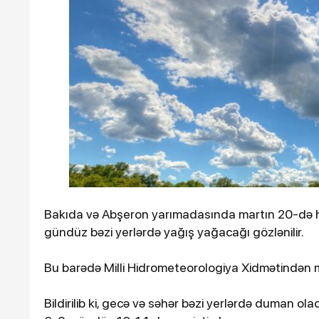
Ötən il 900 əsər və ifa qe
keçirilib
Bakıda və Abşeron yarımadasında martın 20-də hav
gündüz bəzi yerlərdə yağış yağacağı gözlənilir.
12-03-2026, 12:12
Bu barədə Milli Hidrometeorologiya Xidmətindən m
a iş adamı qəzada
İsrail Səhiyyə Nazirliyi
hücumlarından zərərç
Bildirilib ki, gecə və səhər bəzi yerlərdə duman 
sayını açıqlayıb