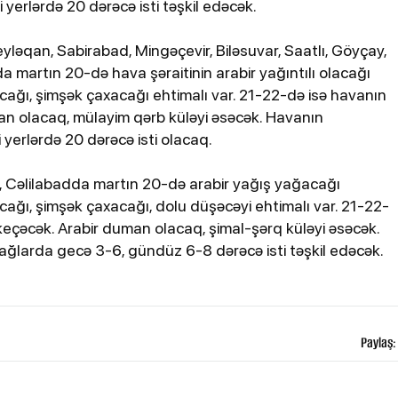
erlərdə 20 dərəcə isti təşkil edəcək.
eyləqan, Sabirabad, Mingəçevir, Biləsuvar, Saatlı, Göyçay,
a martın 20-də hava şəraitinin arabir yağıntılı olacağı
olacağı, şimşək çaxacağı ehtimalı var. 21-22-də isə havanın
an olacaq, mülayim qərb küləyi əsəcək. Havanın
yerlərdə 20 dərəcə isti olacaq.
var, Cəlilabadda martın 20-də arabir yağış yağacağı
olacağı, şimşək çaxacağı, dolu düşəcəyi ehtimalı var. 21-22-
eçəcək. Arabir duman olacaq, şimal-şərq küləyi əsəcək.
ğlarda gecə 3-6, gündüz 6-8 dərəcə isti təşkil edəcək.
Paylaş: