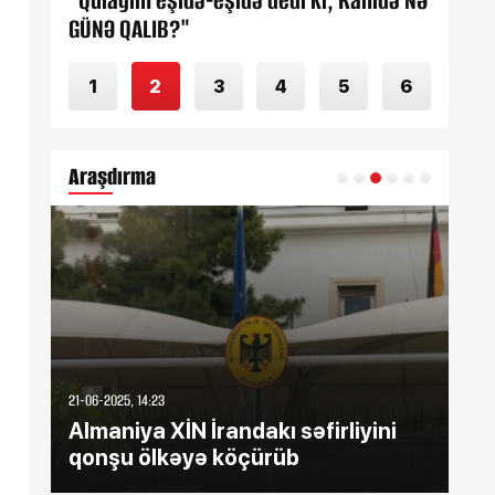
0
"Qulağım eşidə-eşidə dedi ki, Rahidə NƏ
"En
GÜNƏ QALIB?"
ol
1
2
3
4
5
6
Araşdırma
21-06-2025, 14:23
12-05
Almaniya XİN İrandakı səfirliyini
Ba
qonşu ölkəyə köçürüb
və
i