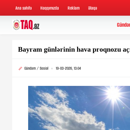
Ana səhifə
Haqqımızda
Reklam
Əlaqə
Gündə
Bayram günlərinin hava proqnozu aç
Gündəm / Sosial
19-03-2026, 13:04