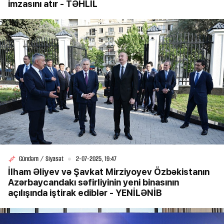
imzasını atır - TƏHLİL
Gündəm / Siyasət
2-07-2025, 19:47
İlham Əliyev və Şavkat Mirziyoyev Özbəkistanın
Azərbaycandakı səfirliyinin yeni binasının
açılışında iştirak ediblər - YENİLƏNİB