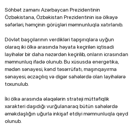
Söhbət zamanı Azərbaycan Prezidentinin
Özbəkistana, Özbəkistan Prezidentinin isə ölkəyə
səfərləri, həmçinin görüşləri məmnunluqla xatırlanıb.
Dövlət başçılarının verdikləri tapşırıqlara uyğun
olaraq iki ölkə arasında həyata keçirilən iqtisadi
layihələr bir daha nəzərdən keçirilib, onların icrasından
məmnunluq ifadə olunub. Bu xüsusda energetika,
mədən sənayesi, kənd təsərrüfatı, maşınqayırma
sənayesi, əczaçılıq və digər sahələrdə olan layihələrə
toxunulub.
İki ölkə arasında əlaqələrin strateji müttəfiqlik
xarakteri daşıdığı vurğulanaraq bütün sahələrdə
əməkdaşlığın uğurla inkişaf etdiyi məmnunluqla qeyd
olunub.