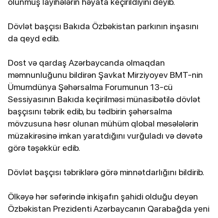
olunmuş layihələrin həyata keçirildiyini deyib.
Dövlət başçısı Bakıda Özbəkistan parkının inşasını
da qeyd edib.
Dost və qardaş Azərbaycanda olmaqdan
məmnunluğunu bildirən Şavkat Mirziyoyev BMT-nin
Ümumdünya Şəhərsalma Forumunun 13-cü
Sessiyasının Bakıda keçirilməsi münasibətilə dövlət
başçısını təbrik edib, bu tədbirin şəhərsalma
mövzusuna həsr olunan mühüm qlobal məsələlərin
müzakirəsinə imkan yaratdığını vurğuladı və dəvətə
görə təşəkkür edib.
Dövlət başçısı təbriklərə görə minnətdarlığını bildirib.
Ölkəyə hər səfərində inkişafın şahidi olduğu deyən
Özbəkistan Prezidenti Azərbaycanın Qarabağda yeni