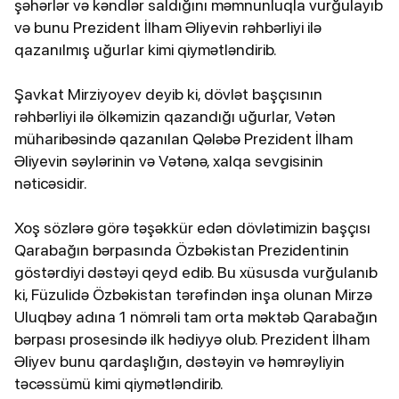
şəhərlər və kəndlər saldığını məmnunluqla vurğulayıb
və bunu Prezident İlham Əliyevin rəhbərliyi ilə
qazanılmış uğurlar kimi qiymətləndirib.
Şavkat Mirziyoyev deyib ki, dövlət başçısının
rəhbərliyi ilə ölkəmizin qazandığı uğurlar, Vətən
müharibəsində qazanılan Qələbə Prezident İlham
Əliyevin səylərinin və Vətənə, xalqa sevgisinin
nəticəsidir.
Xoş sözlərə görə təşəkkür edən dövlətimizin başçısı
Qarabağın bərpasında Özbəkistan Prezidentinin
göstərdiyi dəstəyi qeyd edib. Bu xüsusda vurğulanıb
ki, Füzulidə Özbəkistan tərəfindən inşa olunan Mirzə
Uluqbəy adına 1 nömrəli tam orta məktəb Qarabağın
bərpası prosesində ilk hədiyyə olub. Prezident İlham
Əliyev bunu qardaşlığın, dəstəyin və həmrəyliyin
təcəssümü kimi qiymətləndirib.