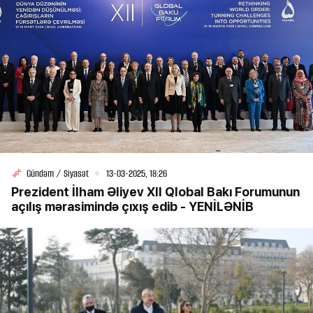
Gündəm / Siyasət
13-03-2025, 18:26
Prezident İlham Əliyev XII Qlobal Bakı Forumunun
açılış mərasimində çıxış edib - YENİLƏNİB