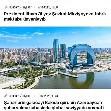
Gündəm / Siyasət
2-10-2025, 16:06
Prezident İlham Əliyev Şavkat Mirziyoyevə təbrik
məktubu ünvanlayıb
Gündəm / Siyasət
3-07-2025, 16:24
Şəhərlərin gələcəyi Bakıda qurulur: Azərbaycan
şəhərsalma sahəsində qlobal səviyyədə növbəti