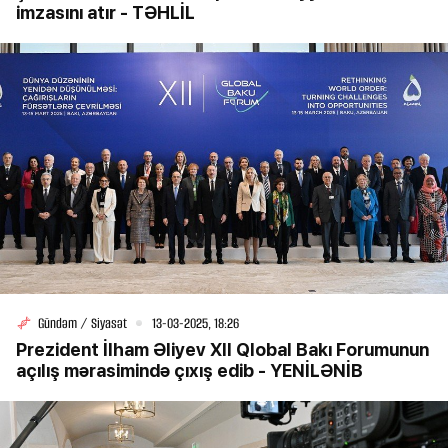
imzasını atır - TƏHLİL
Gündəm / Siyasət
13-03-2025, 18:26
Prezident İlham Əliyev XII Qlobal Bakı Forumunun
açılış mərasimində çıxış edib - YENİLƏNİB