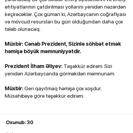
ehtiyatlarının çatdırılması yollarını yenidən nəzərdən
keçirəcəklər. Çox güman ki, Azərbaycanın coğrafiyası
və mövcud resursları bu gün olduğundan daha çox
tələb olunacaq.
Müxbir: Cənab Prezident, Sizinlə söhbət etmək
həmişə böyük məmnuniyyətdir.
Prezident İlham Əliyev:
Təşəkkür edirəm. Sizi
yenidən Azərbaycanda görməkdən məmnunam.
Müxbir:
Geri qayıtmaq həmişə çox xoşdur.
Müsahibəyə görə təşəkkür edirəm.
Oxunub: 30