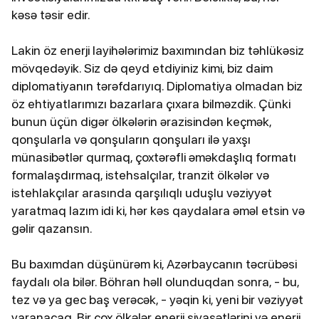
kəsə təsir edir.
Lakin öz enerji layihələrimiz baxımından biz təhlükəsiz
mövqedəyik. Siz də qeyd etdiyiniz kimi, biz daim
diplomatiyanın tərəfdarıyıq. Diplomatiya olmadan biz
öz ehtiyatlarımızı bazarlara çıxara bilməzdik. Çünki
bunun üçün digər ölkələrin ərazisindən keçmək,
qonşularla və qonşuların qonşuları ilə yaxşı
münasibətlər qurmaq, çoxtərəfli əməkdaşlıq formatı
formalaşdırmaq, istehsalçılar, tranzit ölkələr və
istehlakçılar arasında qarşılıqlı uduşlu vəziyyət
yaratmaq lazım idi ki, hər kəs qaydalara əməl etsin və
gəlir qazansın.
Bu baxımdan düşünürəm ki, Azərbaycanın təcrübəsi
faydalı ola bilər. Böhran həll olunduqdan sonra, - bu,
tez və ya gec baş verəcək, - yəqin ki, yeni bir vəziyyət
yaranacaq. Bir çox ölkələr enerji siyasətlərini və enerji