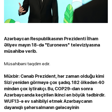
Azərbaycan Respublikasının Prezidenti İlham
Əliyev mayın 18-də "Euronews" televiziyasına
müsahibə verib.
Müsahibəni təqdim edir.
Müxbir: Cənab Prezident, hər zaman olduğu kimi
Sizi yenidən görməyə çox şadıq. 182 ölkədən 40
mindən çox iştirakçı. Bu, COP29-dan sonra
Azərbaycanda keçirilən ikinci ən böyük tədbirdir.
WUF13-ə ev sahibliyi etmək Azərbaycanın
dayanıqlı şəhərsalmanın gələcəyinin