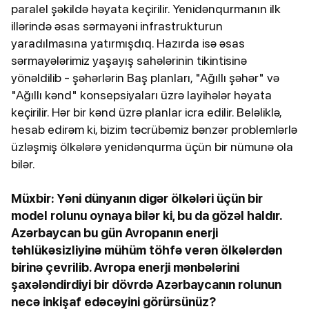
paralel şəkildə həyata keçirilir. Yenidənqurmanın ilk
illərində əsas sərmayəni infrastrukturun
yaradılmasına yatırmışdıq. Hazırda isə əsas
sərmayələrimiz yaşayış sahələrinin tikintisinə
yönəldilib - şəhərlərin Baş planları, "Ağıllı şəhər" və
"Ağıllı kənd" konsepsiyaları üzrə layihələr həyata
keçirilir. Hər bir kənd üzrə planlar icra edilir. Beləliklə,
hesab edirəm ki, bizim təcrübəmiz bənzər problemlərlə
üzləşmiş ölkələrə yenidənqurma üçün bir nümunə ola
bilər.
Müxbir: Yəni dünyanın digər ölkələri üçün bir
model rolunu oynaya bilər ki, bu da gözəl haldır.
Azərbaycan bu gün Avropanın enerji
təhlükəsizliyinə mühüm töhfə verən ölkələrdən
birinə çevrilib. Avropa enerji mənbələrini
şaxələndirdiyi bir dövrdə Azərbaycanın rolunun
necə inkişaf edəcəyini görürsünüz?