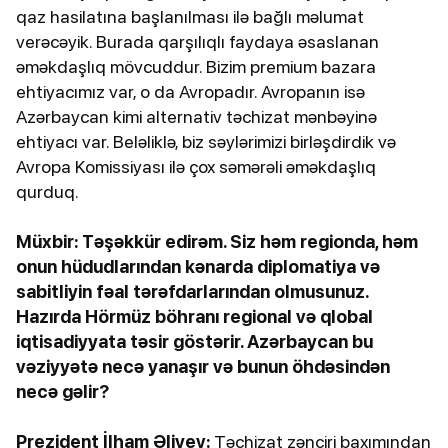
qaz hasilatına başlanılması ilə bağlı məlumat
verəcəyik. Burada qarşılıqlı faydaya əsaslanan
əməkdaşlıq mövcuddur. Bizim premium bazara
ehtiyacımız var, o da Avropadır. Avropanın isə
Azərbaycan kimi alternativ təchizat mənbəyinə
ehtiyacı var. Beləliklə, biz səylərimizi birləşdirdik və
Avropa Komissiyası ilə çox səmərəli əməkdaşlıq
qurduq.
Müxbir: Təşəkkür edirəm. Siz həm regionda, həm
onun hüdudlarından kənarda diplomatiya və
sabitliyin fəal tərəfdarlarından olmusunuz.
Hazırda Hörmüz böhranı regional və qlobal
iqtisadiyyata təsir göstərir. Azərbaycan bu
vəziyyətə necə yanaşır və bunun öhdəsindən
necə gəlir?
Prezident İlham Əliyev:
Təchizat zənciri baxımından