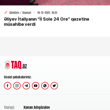
Gündəm / Siyasət
18-12-2021, 16:51
Əliyev İtaliyanın “İl Sole 24 Ore” qəzetinə
müsahibə verdi
Sosial şəbəkələrimiz:
Təsisçi:
Kənan Adıgözəlov