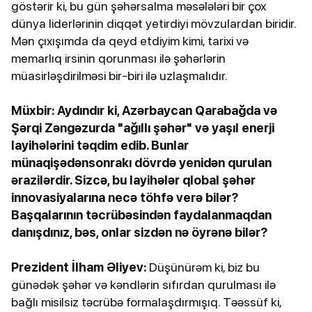
göstərir ki, bu gün şəhərsalma məsələləri bir çox
dünya liderlərinin diqqət yetirdiyi mövzulardan biridir.
Mən çıxışımda da qeyd etdiyim kimi, tarixi və
memarlıq irsinin qorunması ilə şəhərlərin
müasirləşdirilməsi bir-biri ilə uzlaşmalıdır.
Müxbir: Aydındır ki, Azərbaycan Qarabağda və
Şərqi Zəngəzurda "ağıllı şəhər" və yaşıl enerji
layihələrini təqdim edib. Bunlar
münaqişədənsonrakı dövrdə yenidən qurulan
ərazilərdir. Sizcə, bu layihələr qlobal şəhər
innovasiyalarına necə töhfə verə bilər?
Başqalarının təcrübəsindən faydalanmaqdan
danışdınız, bəs, onlar sizdən nə öyrənə bilər?
Prezident İlham Əliyev:
Düşünürəm ki, biz bu
günədək şəhər və kəndlərin sıfırdan qurulması ilə
bağlı misilsiz təcrübə formalaşdırmışıq. Təəssüf ki,