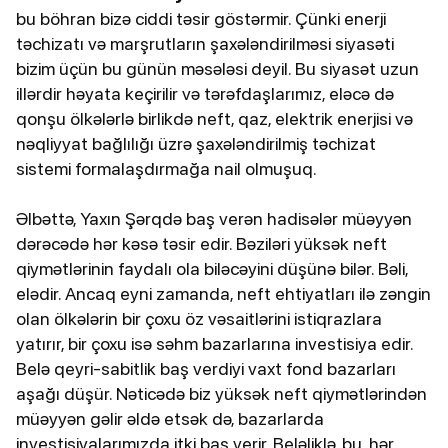
bu böhran bizə ciddi təsir göstərmir. Çünki enerji
təchizatı və marşrutların şaxələndirilməsi siyasəti
bizim üçün bu günün məsələsi deyil. Bu siyasət uzun
illərdir həyata keçirilir və tərəfdaşlarımız, eləcə də
qonşu ölkələrlə birlikdə neft, qaz, elektrik enerjisi və
nəqliyyat bağlılığı üzrə şaxələndirilmiş təchizat
sistemi formalaşdırmağa nail olmuşuq.
Əlbəttə, Yaxın Şərqdə baş verən hadisələr müəyyən
dərəcədə hər kəsə təsir edir. Bəziləri yüksək neft
qiymətlərinin faydalı ola biləcəyini düşünə bilər. Bəli,
elədir. Ancaq eyni zamanda, neft ehtiyatları ilə zəngin
olan ölkələrin bir çoxu öz vəsaitlərini istiqrazlara
yatırır, bir çoxu isə səhm bazarlarına investisiya edir.
Belə qeyri-sabitlik baş verdiyi vaxt fond bazarları
aşağı düşür. Nəticədə biz yüksək neft qiymətlərindən
müəyyən gəlir əldə etsək də, bazarlarda
investisiyalarımızda itki baş verir. Beləliklə, bu, hər