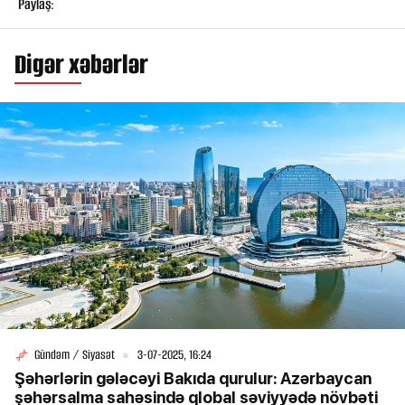
Paylaş:
Digər xəbərlər
Gündəm / Siyasət
3-07-2025, 16:24
Şəhərlərin gələcəyi Bakıda qurulur: Azərbaycan
şəhərsalma sahəsində qlobal səviyyədə növbəti