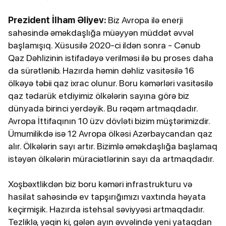
Prezident İlham Əliyev:
Biz Avropa ilə enerji
sahəsində əməkdaşlığa müəyyən müddət əvvəl
başlamışıq. Xüsusilə 2020-ci ildən sonra - Cənub
Qaz Dəhlizinin istifadəyə verilməsi ilə bu proses daha
da sürətlənib. Hazırda həmin dəhliz vasitəsilə 16
ölkəyə təbii qaz ixrac olunur. Boru kəmərləri vasitəsilə
qaz tədarük etdiyimiz ölkələrin sayına görə biz
dünyada birinci yerdəyik. Bu rəqəm artmaqdadır.
Avropa İttifaqının 10 üzv dövləti bizim müştərimizdir.
Ümumilikdə isə 12 Avropa ölkəsi Azərbaycandan qaz
alır. Ölkələrin sayı artır. Bizimlə əməkdaşlığa başlamaq
istəyən ölkələrin müraciətlərinin sayı da artmaqdadır.
Xoşbəxtlikdən biz boru kəməri infrastrukturu və
hasilat sahəsində ev tapşırığımızı vaxtında həyata
keçirmişik. Hazırda istehsal səviyyəsi artmaqdadır.
Tezliklə, yəqin ki, gələn ayın əvvəlində yeni yataqdan