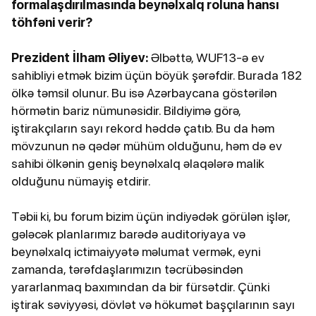
formalaşdırılmasında beynəlxalq roluna hansı
töhfəni verir?
Prezident İlham Əliyev:
Əlbəttə, WUF13-ə ev
sahibliyi etmək bizim üçün böyük şərəfdir. Burada 182
ölkə təmsil olunur. Bu isə Azərbaycana göstərilən
hörmətin bariz nümunəsidir. Bildiyimə görə,
iştirakçıların sayı rekord həddə çatıb. Bu da həm
mövzunun nə qədər mühüm olduğunu, həm də ev
sahibi ölkənin geniş beynəlxalq əlaqələrə malik
olduğunu nümayiş etdirir.
Təbii ki, bu forum bizim üçün indiyədək görülən işlər,
gələcək planlarımız barədə auditoriyaya və
beynəlxalq ictimaiyyətə məlumat vermək, eyni
zamanda, tərəfdaşlarımızın təcrübəsindən
yararlanmaq baxımından da bir fürsətdir. Çünki
iştirak səviyyəsi, dövlət və hökumət başçılarının sayı