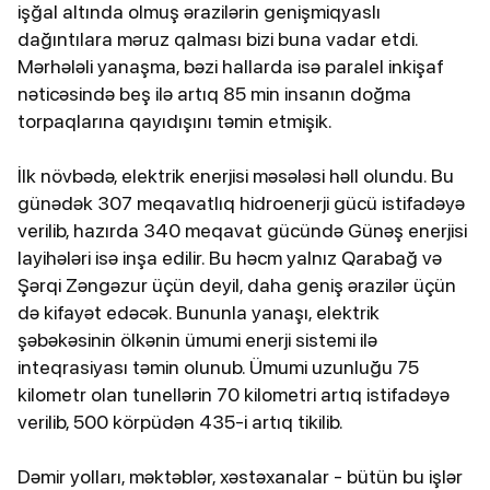
işğal altında olmuş ərazilərin genişmiqyaslı
dağıntılara məruz qalması bizi buna vadar etdi.
Mərhələli yanaşma, bəzi hallarda isə paralel inkişaf
nəticəsində beş ilə artıq 85 min insanın doğma
torpaqlarına qayıdışını təmin etmişik.
İlk növbədə, elektrik enerjisi məsələsi həll olundu. Bu
günədək 307 meqavatlıq hidroenerji gücü istifadəyə
verilib, hazırda 340 meqavat gücündə Günəş enerjisi
layihələri isə inşa edilir. Bu həcm yalnız Qarabağ və
Şərqi Zəngəzur üçün deyil, daha geniş ərazilər üçün
də kifayət edəcək. Bununla yanaşı, elektrik
şəbəkəsinin ölkənin ümumi enerji sistemi ilə
inteqrasiyası təmin olunub. Ümumi uzunluğu 75
kilometr olan tunellərin 70 kilometri artıq istifadəyə
verilib, 500 körpüdən 435-i artıq tikilib.
Dəmir yolları, məktəblər, xəstəxanalar - bütün bu işlər