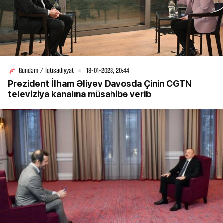
Gündəm / İqtisadiyyat
18-01-2023, 20:44
Prezident İlham Əliyev Davosda Çinin CGTN
televiziya kanalına müsahibə verib