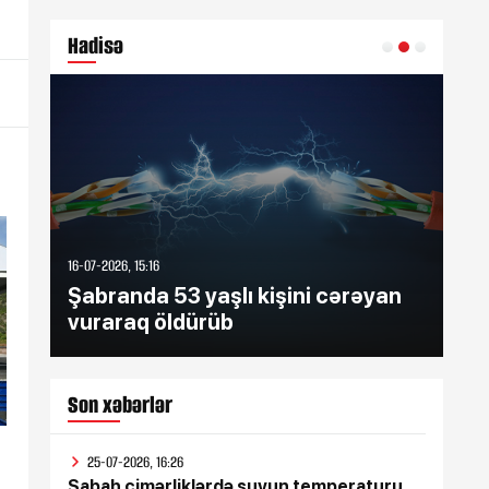
ib
Hadisə
16-07-2026, 15:16
16-07
Şabranda 53 yaşlı kişini cərəyan
Şə
vuraraq öldürüb
zə
Son xəbərlər
25-07-2026, 16:26
Sabah çimərliklərdə suyun temperaturu