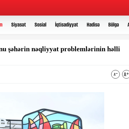
m
Siyasət
Sosial
İqtisadiyyat
Hadisə
Bölgə
 şəhərin nəqliyyat problemlərinin həlli