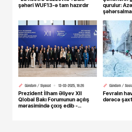
şəhəri WUF13-ə tam hazırdır
qurulur: Az
şəhərsalma
səviyyədə n
- TƏHLİL
Gündəm / Siyasət
13-03-2025, 18:26
Gündəm / Sosi
Prezident İlham Əliyev XII
Fevralın ha
Qlobal Bakı Forumunun açılış
dərəcə şax
mərasimində çıxış edib -
YENİLƏNİB