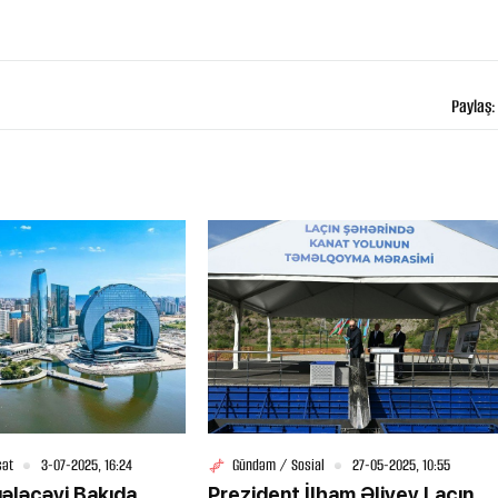
bildir
Paylaş:
25-07-2026, 11:38
atdan
Türkiyədə sərnişin avtobusu
avtomobillə toqquşub, 30 nəfər
xəsarət alıb
sət
3-07-2025, 16:24
Gündəm / Sosial
27-05-2025, 10:55
gələcəyi Bakıda
Prezident İlham Əliyev Laçın