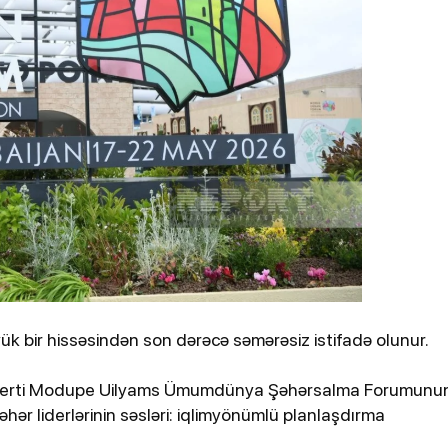
ydiyyatdan
Kənan Doğulu, Beren Saat və daha 2
nəfər narkotikə görə saxlanılıb
ük bir hissəsindən son dərəcə səmərəsiz istifadə olunur.
12-03-2026, 12:12
2-03-2026,
İsrail Səhiyyə Nazirliyi İranın
Zelen
ksperti Modupe Uilyams Ümumdünya Şəhərsalma Forumunu
hücumlarından zərərçəkənlərin
dronl
hər liderlərinin səsləri: iqlimyönümlü planlaşdırma
sayını açıqlayıb
Ukray