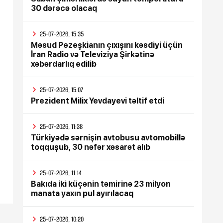
30 dərəcə olacaq
25-07-2026, 15:35
Məsud Pezeşkianın çıxışını kəsdiyi üçün
İran Radio və Televiziya Şirkətinə
xəbərdarlıq edilib
25-07-2026, 15:07
Prezident Milix Yevdayevi təltif etdi
25-07-2026, 11:38
Türkiyədə sərnişin avtobusu avtomobillə
toqquşub, 30 nəfər xəsarət alıb
25-07-2026, 11:14
Bakıda iki küçənin təmirinə 23 milyon
manata yaxın pul ayırılacaq
25-07-2026, 10:20