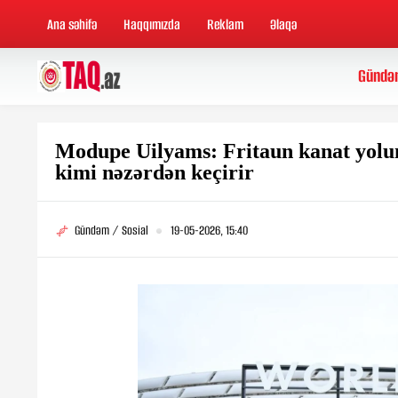
Ana səhifə
Haqqımızda
Reklam
Əlaqə
Gündə
Modupe Uilyams: Fritaun kanat yolunu
kimi nəzərdən keçirir
Gündəm / Sosial
19-05-2026, 15:40