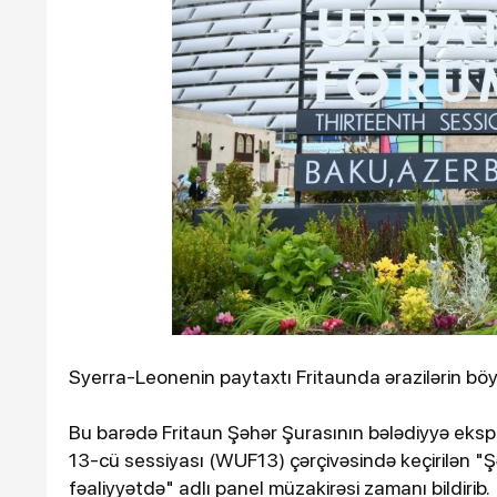
Ötən il 900 əsər və ifa qe
keçirilib
Syerra-Leonenin paytaxtı Fritaunda ərazilərin böy
10-01-2024, 14:27
Azərbaycanda iş adamı qəzada
Bu barədə Fritaun Şəhər Şurasının bələdiyyə e
öldü
13-cü sessiyası (WUF13) çərçivəsində keçirilən "Şə
fəaliyyətdə" adlı panel müzakirəsi zamanı bildirib.