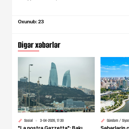
Oxunub: 23
Digər xəbərlər
16-07-2026, 10:09
Şəmkirdə 11 nəfər sal
zəhərləndi
Sosial
3-04-2026, 17:30
Gündəm / Siya
"La nostra Gazzetta": Bakı
Şəhərlərin 