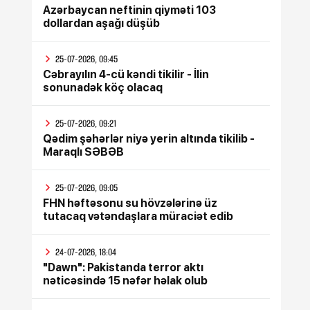
Azərbaycan neftinin qiyməti 103
dollardan aşağı düşüb
25-07-2026, 09:45
Cəbrayılın 4-cü kəndi tikilir - İlin
sonunadək köç olacaq
25-07-2026, 09:21
Qədim şəhərlər niyə yerin altında tikilib -
Maraqlı SƏBƏB
25-07-2026, 09:05
FHN həftəsonu su hövzələrinə üz
tutacaq vətəndaşlara müraciət edib
24-07-2026, 18:04
"Dawn": Pakistanda terror aktı
nəticəsində 15 nəfər həlak olub