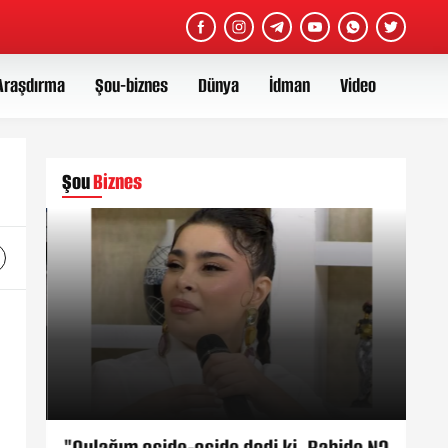
Araşdırma
Şou-biznes
Dünya
İdman
Video
Şou
Biznes