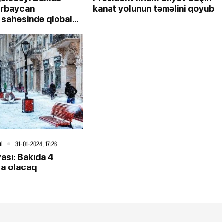
ərbaycan
kanat yolunun təməlini qoyub
 sahəsində qlobal
övbəti imzasını atır
al
31-01-2024, 17:26
vası: Bakıda 4
ta olacaq