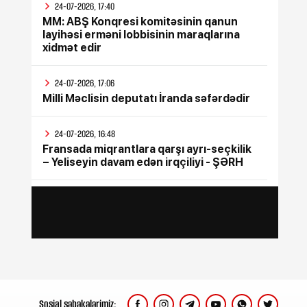
24-07-2026, 17:40
MM: ABŞ Konqresi komitəsinin qanun
layihəsi erməni lobbisinin maraqlarına
xidmət edir
24-07-2026, 17:06
Milli Məclisin deputatı İranda səfərdədir
24-07-2026, 16:48
Fransada miqrantlara qarşı ayrı-seçkilik
– Yeliseyin davam edən irqçiliyi - ŞƏRH
24-07-2026, 15:47
İyul ayının bütün sosial ödənişləri
yekunlaşdırılıb
24-07-2026, 15:17
Rusiya Ukraynada silah sərgisinin
keçirildiyi poliqona zərbə endirib, ölənlər
var
Sosial şəbəkələrimiz: