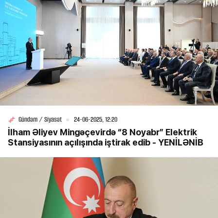
Gündəm / Siyasət
24-06-2025, 12:20
İlham Əliyev Mingəçevirdə “8 Noyabr” Elektrik
Stansiyasının açılışında iştirak edib - YENİLƏNİB