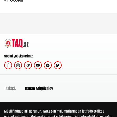
Sosial şəbəkələrimiz:
Təsisçi:
Kənan Adıgözəlov
Müəllif hüquqları qorunur. TAQ.az-ın məlumatlarından istifadə etdikdə
istinad mütləqdir. Məlumat internet səhifələrində istifadə edildikdə müvafiq