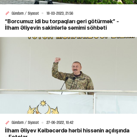
Gündəm / Siyasət
18-03-2023, 21:56
“Borcumuz idi bu torpaqları geri götürmək” -
İlham Əliyevin sakinlərlə səmimi söhbəti
Gündəm / Siyasət
27-06-2022, 10:42
İlham Əliyev Kəlbəcərdə hərbi hissənin açılışında
- Fotolar