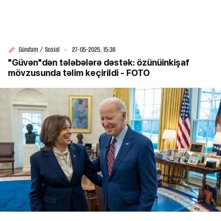
Gündəm / Sosial
27-05-2025, 15:38
"Güvən"dən tələbələrə dəstək: özünüinkişaf
mövzusunda təlim keçirildi - FOTO