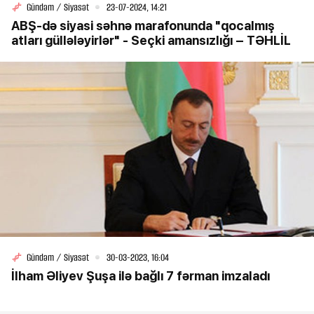
Gündəm / Siyasət
23-07-2024, 14:21
ABŞ-də siyasi səhnə marafonunda "qocalmış
atları güllələyirlər" - Seçki amansızlığı – TƏHLİL
Gündəm / Siyasət
30-03-2023, 16:04
İlham Əliyev Şuşa ilə bağlı 7 fərman imzaladı