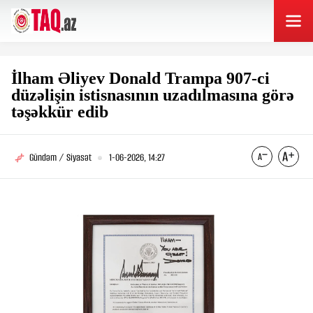
İlham Əliyev Donald Trampa 907-ci
düzəlişin istisnasının uzadılmasına görə
təşəkkür edib
Gündəm / Siyasət
1-06-2026, 14:27