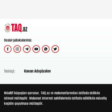
Sosial şəbəkələrimiz:
Təsisçi:
Kənan Adıgözəlov
Müəllif hüquqları qorunur. TAQ.az-ın məlumatlarından istifadə etdikdə
istinad mütləqdir. Məlumat internet səhifələrində istifadə edildikdə müvafiq
keçidin qoyulması mütləqdir.