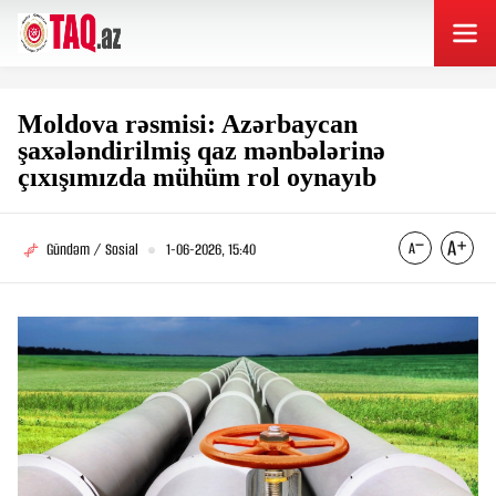
Moldova rəsmisi: Azərbaycan
şaxələndirilmiş qaz mənbələrinə
çıxışımızda mühüm rol oynayıb
Gündəm / Sosial
1-06-2026, 15:40