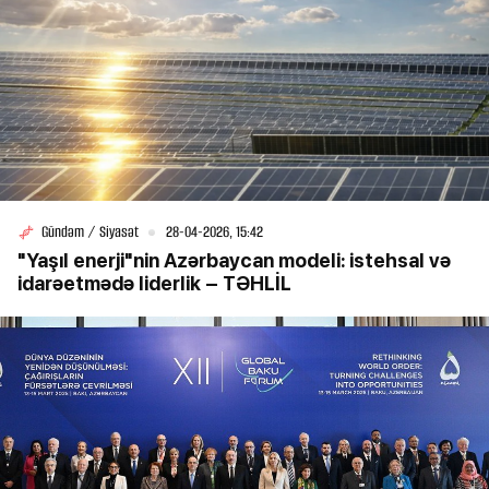
Gündəm / Siyasət
28-04-2026, 15:42
"Yaşıl enerji"nin Azərbaycan modeli: istehsal və
idarəetmədə liderlik – TƏHLİL