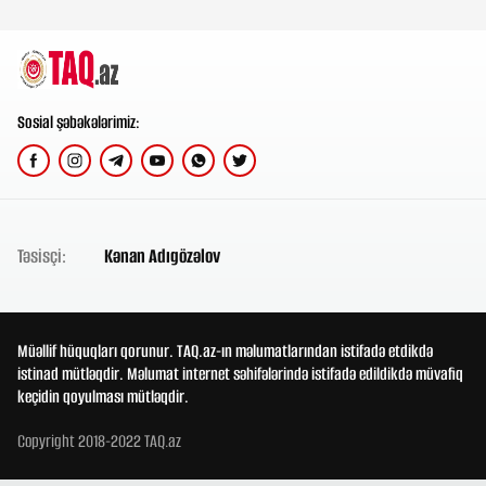
Sosial şəbəkələrimiz:
Təsisçi:
Kənan Adıgözəlov
Müəllif hüquqları qorunur. TAQ.az-ın məlumatlarından istifadə etdikdə
istinad mütləqdir. Məlumat internet səhifələrində istifadə edildikdə müvafiq
keçidin qoyulması mütləqdir.
Copyright 2018-2022 TAQ.az