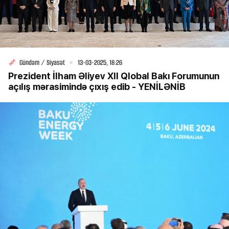
Gündəm / Siyasət
13-03-2025, 18:26
Prezident İlham Əliyev XII Qlobal Bakı Forumunun
açılış mərasimində çıxış edib - YENİLƏNİB