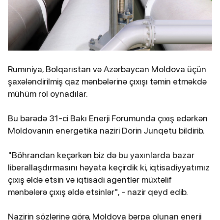
Rumıniya, Bolqarıstan və Azərbaycan Moldova üçün
şaxələndirilmiş qaz mənbələrinə çıxışı təmin etməkdə
mühüm rol oynadılar.
Bu barədə 31-ci Bakı Enerji Forumunda çıxış edərkən
Moldovanın energetika naziri Dorin Junqetu bildirib.
"Böhrandan keçərkən biz də bu yaxınlarda bazar
liberallaşdırmasını həyata keçirdik ki, iqtisadiyyatımız
çıxış əldə etsin və iqtisadi agentlər müxtəlif
mənbələrə çıxış əldə etsinlər", - nazir qeyd edib.
Nazirin sözlərinə görə, Moldova bərpa olunan enerji