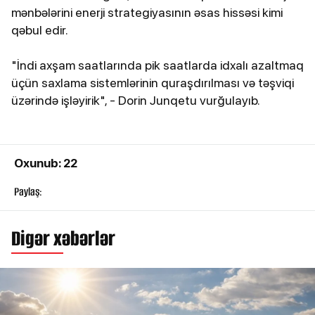
mənbələrini enerji strategiyasının əsas hissəsi kimi
qəbul edir.
"İndi axşam saatlarında pik saatlarda idxalı azaltmaq
üçün saxlama sistemlərinin quraşdırılması və təşviqi
üzərində işləyirik", - Dorin Junqetu vurğulayıb.
Oxunub: 22
Paylaş:
Digər xəbərlər