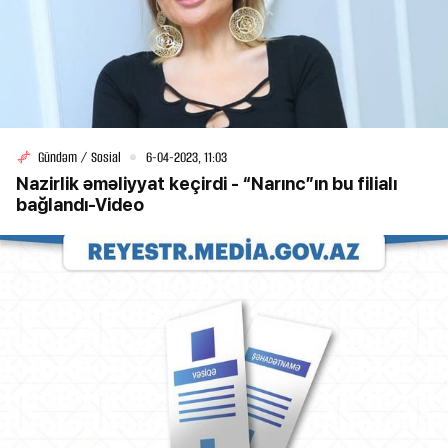
Gündəm / Sosial
6-04-2023, 11:03
Nazirlik əməliyyat keçirdi - “Narınc”ın bu filialı
bağlandı-Video