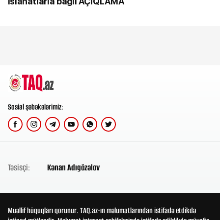
islahatlarla bağlı AÇIQLAMA
Sosial şəbəkələrimiz:
Təsisçi:
Kənan Adıgözəlov
Müəllif hüquqları qorunur. TAQ.az-ın məlumatlarından istifadə etdikdə