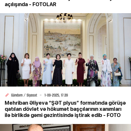
açılışında - FOTOLAR
Gündəm / Siyasət
1-09-2025, 17:39
Mehriban Əliyeva “ŞƏT plyus” formatında görüşə
qatılan dövlət və hökumət başçılarının xanımları
ilə birlikdə gəmi gəzintisində iştirak edib - FOTO