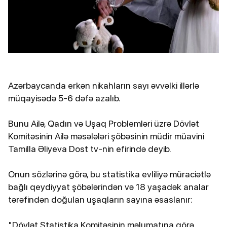
Azərbaycanda erkən nikahların sayı əvvəlki illərlə
müqayisədə 5-6 dəfə azalıb.
Bunu Ailə, Qadın və Uşaq Problemləri üzrə Dövlət
Komitəsinin Ailə məsələləri şöbəsinin müdir müavini
Tamilla Əliyeva Dost tv-nin efirində deyib.
Onun sözlərinə görə, bu statistika evliliyə müraciətlə
bağlı qeydiyyat şöbələrindən və 18 yaşadək analar
tərəfindən doğulan uşaqların sayına əsaslanır:
"Dövlət Statistika Komitəsinin məlumatına görə,