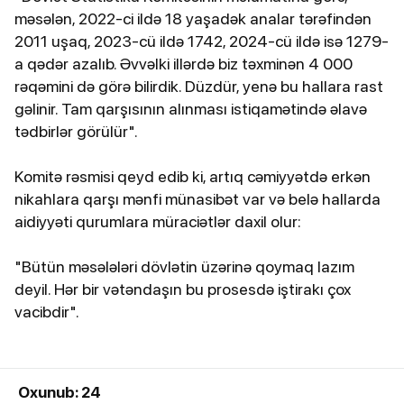
məsələn, 2022-ci ildə 18 yaşadək analar tərəfindən
2011 uşaq, 2023-cü ildə 1742, 2024-cü ildə isə 1279-
a qədər azalıb. Əvvəlki illərdə biz təxminən 4 000
rəqəmini də görə bilirdik. Düzdür, yenə bu hallara rast
gəlinir. Tam qarşısının alınması istiqamətində əlavə
tədbirlər görülür".
Komitə rəsmisi qeyd edib ki, artıq cəmiyyətdə erkən
nikahlara qarşı mənfi münasibət var və belə hallarda
aidiyyəti qurumlara müraciətlər daxil olur:
"Bütün məsələləri dövlətin üzərinə qoymaq lazım
deyil. Hər bir vətəndaşın bu prosesdə iştirakı çox
vacibdir".
Oxunub: 24