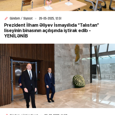
Gündəm / Siyasət
26-05-2025, 12:51
Prezident İlham Əliyev İsmayıllıda “Talıstan”
liseyinin binasının açılışında iştirak edib -
YENİLƏNİB