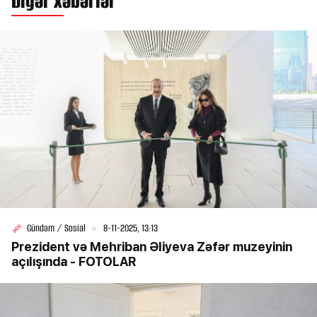
Digər xəbərlər
Gündəm / Sosial
8-11-2025, 13:13
Prezident və Mehriban Əliyeva Zəfər muzeyinin
açılışında - FOTOLAR