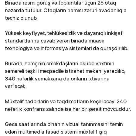
Binada rəsmi görüş və toplantılar üçün 25 otaq
nəzərdə tutulur. Otaqların hamısı zəruri avadanlıqla
təchiz olunub.
Yüksək keyfiyyət, təhlükəsizlik və dayanıqlı inkişaf
standartlarına cavab verən binada müasir
texnologiya və informasiya sistemləri də quraşdırılıb.
Burada, həmçinin əməkdaşların asudə vaxtının
səmərəli təşkili məqsədilə istirahət məkanı yaradılıb,
340 nəfərlik yeməkxana da onların ixtiyarına
veriləcək.
Müxtəlif tədbirlərin və təqdimatların keçiriləcəyi 240
nəfərlik konfrans zalında isə hər bir şərait mövcuddur.
Gecə saatlarında binanın vizual tanınmasını təmin
edən multimedia fasad sistemi müxtəlif işıq