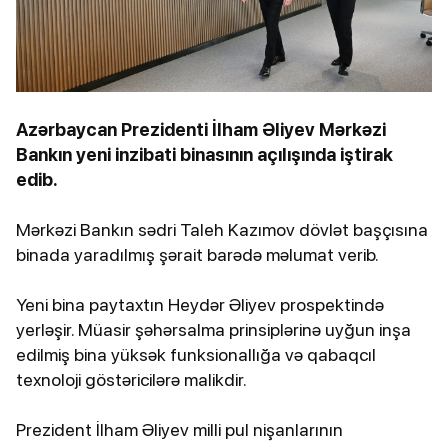
Azərbaycan Prezidenti İlham Əliyev Mərkəzi
Bankın yeni inzibati binasının açılışında iştirak
edib.
Mərkəzi Bankın sədri Taleh Kazımov dövlət başçısına
binada yaradılmış şərait barədə məlumat verib.
Yeni bina paytaxtın Heydər Əliyev prospektində
yerləşir. Müasir şəhərsalma prinsiplərinə uyğun inşa
edilmiş bina yüksək funksionallığa və qabaqcıl
texnoloji göstəricilərə malikdir.
Prezident İlham Əliyev milli pul nişanlarının