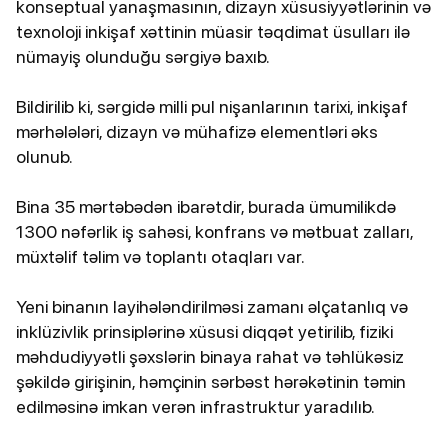
konseptual yanaşmasının, dizayn xüsusiyyətlərinin və
texnoloji inkişaf xəttinin müasir təqdimat üsulları ilə
nümayiş olunduğu sərgiyə baxıb.
Bildirilib ki, sərgidə milli pul nişanlarının tarixi, inkişaf
mərhələləri, dizayn və mühafizə elementləri əks
olunub.
Bina 35 mərtəbədən ibarətdir, burada ümumilikdə
1300 nəfərlik iş sahəsi, konfrans və mətbuat zalları,
müxtəlif təlim və toplantı otaqları var.
Yeni binanın layihələndirilməsi zamanı əlçatanlıq və
inklüzivlik prinsiplərinə xüsusi diqqət yetirilib, fiziki
məhdudiyyətli şəxslərin binaya rahat və təhlükəsiz
şəkildə girişinin, həmçinin sərbəst hərəkətinin təmin
edilməsinə imkan verən infrastruktur yaradılıb.