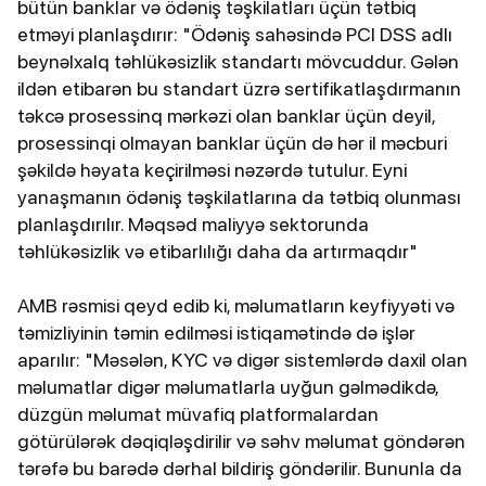
bütün banklar və ödəniş təşkilatları üçün tətbiq
etməyi planlaşdırır: "Ödəniş sahəsində PCI DSS adlı
beynəlxalq təhlükəsizlik standartı mövcuddur. Gələn
ildən etibarən bu standart üzrə sertifikatlaşdırmanın
təkcə prosessinq mərkəzi olan banklar üçün deyil,
prosessinqi olmayan banklar üçün də hər il məcburi
şəkildə həyata keçirilməsi nəzərdə tutulur. Eyni
yanaşmanın ödəniş təşkilatlarına da tətbiq olunması
planlaşdırılır. Məqsəd maliyyə sektorunda
təhlükəsizlik və etibarlılığı daha da artırmaqdır"
AMB rəsmisi qeyd edib ki, məlumatların keyfiyyəti və
təmizliyinin təmin edilməsi istiqamətində də işlər
aparılır: "Məsələn, KYC və digər sistemlərdə daxil olan
məlumatlar digər məlumatlarla uyğun gəlmədikdə,
düzgün məlumat müvafiq platformalardan
götürülərək dəqiqləşdirilir və səhv məlumat göndərən
tərəfə bu barədə dərhal bildiriş göndərilir. Bununla da