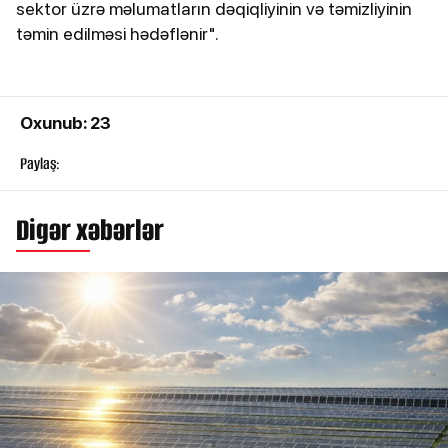
sektor üzrə məlumatların dəqiqliyinin və təmizliyinin
təmin edilməsi hədəflənir".
Oxunub: 23
Paylaş:
Digər xəbərlər