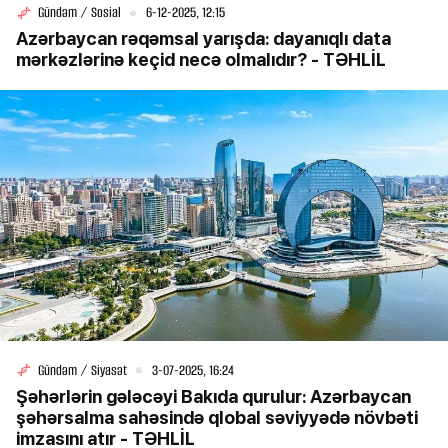
Gündəm / Sosial
6-12-2025, 12:15
Azərbaycan rəqəmsal yarışda: dayanıqlı data
mərkəzlərinə keçid necə olmalıdır? - TƏHLİL
Gündəm / Siyasət
3-07-2025, 16:24
Şəhərlərin gələcəyi Bakıda qurulur: Azərbaycan
şəhərsalma sahəsində qlobal səviyyədə növbəti
imzasını atır - TƏHLİL