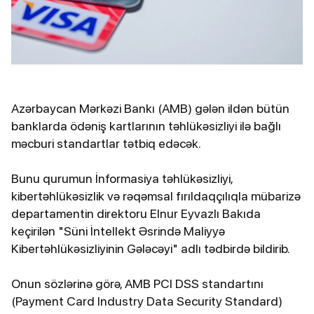
Azərbaycan Mərkəzi Bankı (AMB) gələn ildən bütün
banklarda ödəniş kartlarının təhlükəsizliyi ilə bağlı
məcburi standartlar tətbiq edəcək.
Bunu qurumun İnformasiya təhlükəsizliyi,
kibertəhlükəsizlik və rəqəmsal fırıldaqçılıqla mübarizə
departamentin direktoru Elnur Eyvazlı Bakıda
keçirilən "Süni İntellekt Əsrində Maliyyə
Kibertəhlükəsizliyinin Gələcəyi" adlı tədbirdə bildirib.
Onun sözlərinə görə, AMB PCI DSS standartını
(Payment Card Industry Data Security Standard)