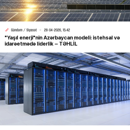
Gündəm / Siyasət
28-04-2026, 15:42
"Yaşıl enerji"nin Azərbaycan modeli: istehsal və
idarəetmədə liderlik – TƏHLİL