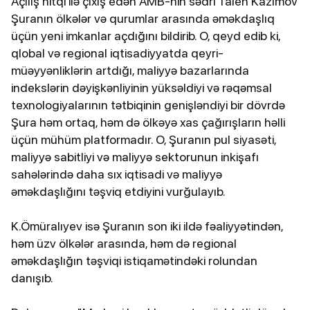
Açılış nitqi ilə çıxış edən AMB-nin sədri Taleh Kazımov
Şuranın ölkələr və qurumlar arasında əməkdaşlıq
üçün yeni imkanlar açdığını bildirib. O, qeyd edib ki,
qlobal və regional iqtisadiyyatda qeyri-
müəyyənliklərin artdığı, maliyyə bazarlarında
indekslərin dəyişkənliyinin yüksəldiyi və rəqəmsal
texnologiyalarının tətbiqinin genişləndiyi bir dövrdə
Şura həm ortaq, həm də ölkəyə xas çağırışların həlli
üçün mühüm platformadır. O, Şuranın pul siyasəti,
maliyyə sabitliyi və maliyyə sektorunun inkişafı
sahələrində daha sıx iqtisadi və maliyyə
əməkdaşlığını təşviq etdiyini vurğulayıb.
K.Ömüralıyev isə Şuranın son iki ildə fəaliyyətindən,
həm üzv ölkələr arasında, həm də regional
əməkdaşlığın təşviqi istiqamətindəki rolundan
danışıb.