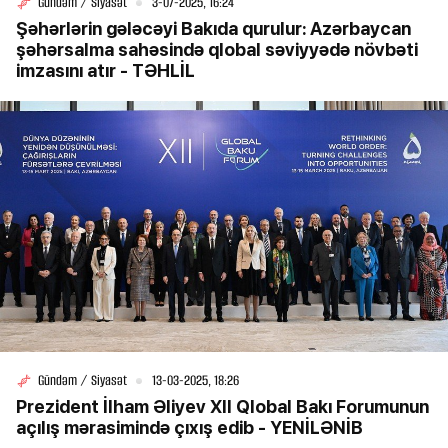
Gündəm / Siyasət
3-07-2025, 16:24
Şəhərlərin gələcəyi Bakıda qurulur: Azərbaycan
şəhərsalma sahəsində qlobal səviyyədə növbəti
imzasını atır - TƏHLİL
Gündəm / Siyasət
13-03-2025, 18:26
Prezident İlham Əliyev XII Qlobal Bakı Forumunun
açılış mərasimində çıxış edib - YENİLƏNİB