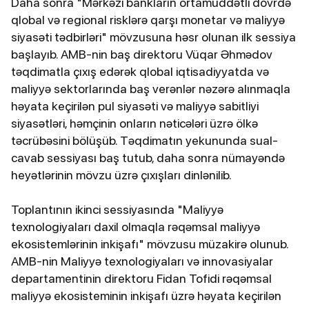
Daha sonra "Mərkəzi bankların ortamüddətli dövrdə
qlobal və regional risklərə qarşı monetar və maliyyə
siyasəti tədbirləri" mövzusuna həsr olunan ilk sessiya
başlayıb. AMB-nin baş direktoru Vüqar Əhmədov
təqdimatla çıxış edərək qlobal iqtisadiyyatda və
maliyyə sektorlarında baş verənlər nəzərə alınmaqla
həyata keçirilən pul siyasəti və maliyyə sabitliyi
siyasətləri, həmçinin onların nəticələri üzrə ölkə
təcrübəsini bölüşüb. Təqdimatın yekununda sual-
cavab sessiyası baş tutub, daha sonra nümayəndə
heyətlərinin mövzu üzrə çıxışları dinlənilib.
Toplantının ikinci sessiyasında "Maliyyə
texnologiyaları daxil olmaqla rəqəmsal maliyyə
ekosistemlərinin inkişafı" mövzusu müzakirə olunub.
AMB-nin Maliyyə texnologiyaları və innovasiyalar
departamentinin direktoru Fidan Tofidi rəqəmsal
maliyyə ekosisteminin inkişafı üzrə həyata keçirilən