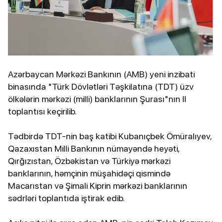
Azərbaycan Mərkəzi Bankının (AMB) yeni inzibati
binasında "Türk Dövlətləri Təşkilatına (TDT) üzv
ölkələrin mərkəzi (milli) banklarının Şurası"nın II
toplantısı keçirilib.
Tədbirdə TDT-nin baş katibi Kubanıçbek Ömüralıyev,
Qazaxıstan Milli Bankının nümayəndə heyəti,
Qırğızıstan, Özbəkistan və Türkiyə mərkəzi
banklarının, həmçinin müşahidəçi qismində
Macarıstan və Şimali Kiprin mərkəzi banklarının
sədrləri toplantıda iştirak edib.