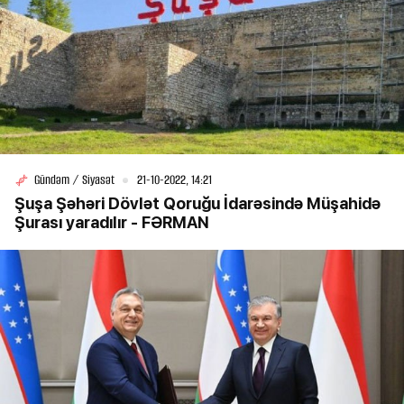
Gündəm / Siyasət
21-10-2022, 14:21
Şuşa Şəhəri Dövlət Qoruğu İdarəsində Müşahidə
Şurası yaradılır - FƏRMAN