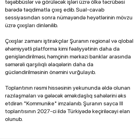
təşəbbüslər və görüləcək işləri üzrə ölkə təcrübəsi
barədə təqdimatla çıxış edib. Sual-cavab
sessiyasından sonra nümayəndə heyətlərinin mövzu
üzrə çıxışları dinlənilib.
Çıxışlar zamanı iştirakçılar Şuranın regional və qlobal
əhəmiyyətli platforma kimi fəaliyyətinin daha da
genişləndirilməsi, həmçinin mərkəzi banklar arasında
səmərəli qarşılıqlı əlaqələrin daha da
gücləndirilməsinin önəmini vurğulayıb.
Toplantının rəsmi hissəsinin yekununda əldə olunan
razılaşmaları və gələcək əməkdaşlıq sahələrini əks
etdirən "Kommunike" imzalanıb. Şuranın sayca III
toplantısının 2027-ci ildə Türkiyədə keçiriləcəyi elan
olunub.