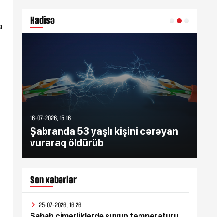
Hadisə
a
16-07-2026, 15:16
16-07
Şabranda 53 yaşlı kişini cərəyan
Şə
vuraraq öldürüb
zə
Son xəbərlər
25-07-2026, 16:26
Sabah çimərliklərdə suyun temperaturu