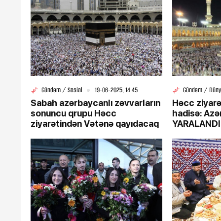
Gündəm / Sosial
19-06-2025, 14:45
Gündəm / Düny
Sabah azərbaycanlı zəvvarların
Həcc ziyar
sonuncu qrupu Həcc
hadisə: Azə
ziyarətindən Vətənə qayıdacaq
YARALANDI