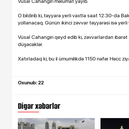
Vüsal Cahangiri məlumat yayıb.
O bildirib ki, təyyarə yerli vaxtla saat 12:30-da
yollanacaq. Günün ikinci zəvvar təyyarəsi isə yerl
Vüsal Cahangiri qeyd edib ki, zəvvarlardan ibarət
düşəcəklər.
Xatırladaq ki, bu il ümumilikdə 1150 nəfər Həcc ziy
16-07-2026, 10:09
Şəmkirdə 11 nəfər sal
Oxunub: 22
zəhərləndi
Digər xəbərlər