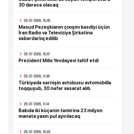
30 dərəcə olacaq
25-07-2026, 15:35
Məsud Pezeşkianın çıxışını kəsdiyi üçün
İran Radio və Televiziya Şirkətinə
xəbərdarlıq edilib
25-07-2026, 15:07
Prezident Milix Yevdayevi təltif etdi
25-07-2026, 11:38
Türkiyədə sərnişin avtobusu avtomobillə
toqquşub, 30 nəfər xəsarət alıb
25-07-2026, 11:14
Bakıda iki küçənin təmirinə 23 milyon
manata yaxın pul ayırılacaq
25-07-2026, 10:20