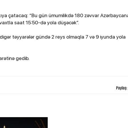
bildirib
 Bakıya çatacaq: “Bu gün ümumilikdə 180 zəvvar Azərbaycan
i vaxtla saat 15:50-də yola düşəcək”.
 digər təyyarələr gündə 2 reys olmaqla 7 və 9 iyunda yola
arətinə gedib.
25-07-2026, 11:38
atdan
Türkiyədə sərnişin avtobusu
avtomobillə toqquşub, 30 nəfər
Paylaş:
xəsarət alıb