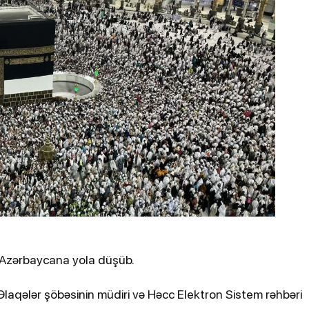
ydiyyatdan
Kənan Doğulu, Beren Saat və daha 2
nəfər narkotikə görə saxlanılıb
2-03-2026, 16:57
ə Azərbaycana yola düşüb.
ə Nazirliyi İranın
Zelenski tərəfdaşları
dan zərərçəkənlərin
dronlarını vurmaq üç
laqələr şöbəsinin müdiri və Həcc Elektron Sistem rəhbəri
ayıb
Ukraynadan kömək is