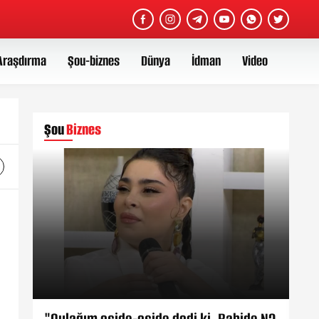
Araşdırma
Şou-biznes
Dünya
İdman
Video
Şou
Biznes