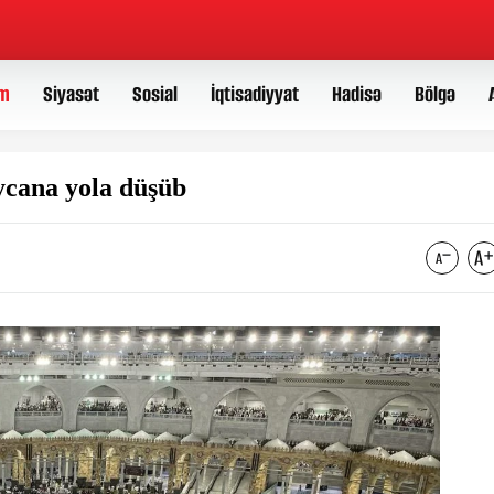
m
Siyasət
Sosial
İqtisadiyyat
Hadisə
Bölgə
ycana yola düşüb