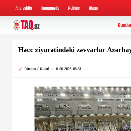
Ana səhifə
Haqqımızda
Reklam
Əlaqə
Gündə
Həcc ziyarətindəki zəvvarlar Azərba
Gündəm / Sosial
6-06-2026, 08:33