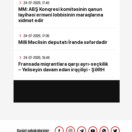
24-07-2026, 17:40
MM: ABŞ Konqresi komitəsinin qanun
layihəsi erməni lobbisinin maraqlarına
xidmət edir
24-07-2026, 17:06
Milli Məclisin deputatı İranda səfərdədir
24-07-2026, 16:48
Fransada miqrantlara qarşı ayrı-seçkilik
– Yeliseyin davam edən irqçiliyi - ŞƏRH
24-07-2026, 15:47
İyul ayının bütün sosial ödənişləri
yekunlaşdırılıb
24-07-2026, 15:17
Rusiya Ukraynada silah sərgisinin
keçirildiyi poliqona zərbə endirib, ölənlər
var
Sosial şəbəkələrimiz: