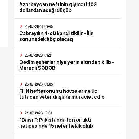
Azərbaycan neftinin qiyməti 103
dollardan aşağı düşüb
25-07-2026, 09:45
Cəbrayılın 4-cü kəndi tikilir - İlin
sonunadək köç olacaq
25-07-2026, 09:21
Qədim şəhərlər niyə yerin altında tikilib -
Maraqlı SƏBƏB
25-07-2026, 09:05
FHN həftəsonu su hövzələrinə üz
tutacaq vətəndaşlara müraciət edib
24-07-2026, 18:04
"Dawn": Pakistanda terror aktı
nəticəsində 15 nəfər həlak olub