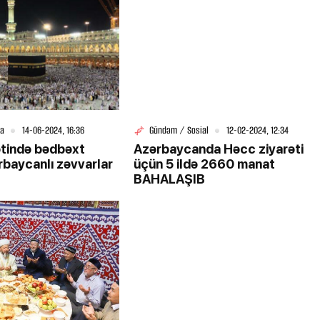
a
14-06-2024, 16:36
Gündəm / Sosial
12-02-2024, 12:34
ətində bədbəxt
Azərbaycanda Həcc ziyarəti
rbaycanlı zəvvarlar
üçün 5 ildə 2660 manat
BAHALAŞIB