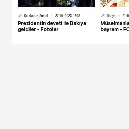
Gündəm / Sosial
27-04-2023, 17:37
Dünya
21-0
Prezidentin dəvəti ilə Bakıya
Müsəlmanlar
gəldilər - Fotolar
bayram - 