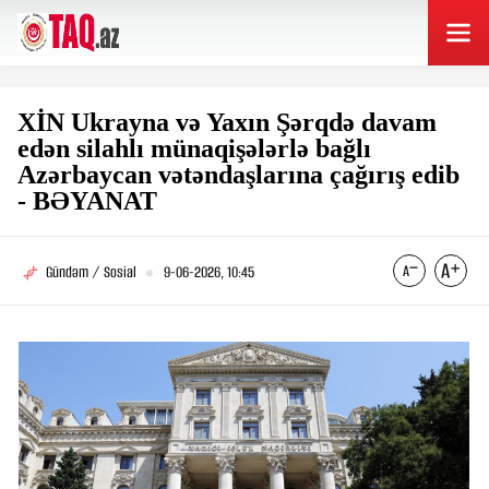
XİN Ukrayna və Yaxın Şərqdə davam
edən silahlı münaqişələrlə bağlı
Azərbaycan vətəndaşlarına çağırış edib
- BƏYANAT
Gündəm / Sosial
9-06-2026, 10:45