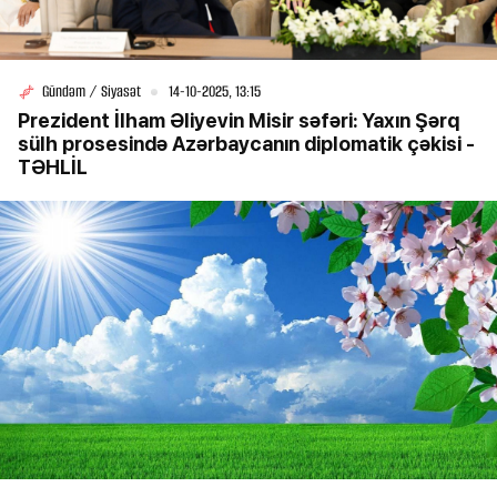
Gündəm / Siyasət
14-10-2025, 13:15
Prezident İlham Əliyevin Misir səfəri: Yaxın Şərq
sülh prosesində Azərbaycanın diplomatik çəkisi -
TƏHLİL