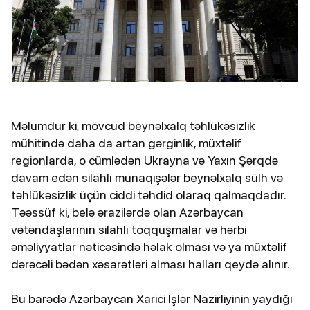
Məlumdur ki, mövcud beynəlxalq təhlükəsizlik
mühitində daha da artan gərginlik, müxtəlif
regionlarda, o cümlədən Ukrayna və Yaxın Şərqdə
davam edən silahlı münaqişələr beynəlxalq sülh və
təhlükəsizlik üçün ciddi təhdid olaraq qalmaqdadır.
Təəssüf ki, belə ərazilərdə olan Azərbaycan
vətəndaşlarının silahlı toqquşmalar və hərbi
əməliyyatlar nəticəsində həlak olması və ya müxtəlif
dərəcəli bədən xəsarətləri alması halları qeydə alınır.
Bu barədə Azərbaycan Xarici İşlər Nazirliyinin yaydığı