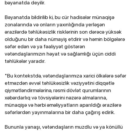
bəyanatda deyilir.
Bəyanatda bildirilib ki, bu cür hadisələr münaqişə
zonalarında və onların yaxınlığında yerləşən
ərazilərdə təhlükəsizlik risklərinin son dərəcə yüksək
olduğunu bir daha nümayiş etdirir və həmin bölgələrə
səfər edən və ya fəaliyyət göstərən
vətəndaşlarımızın həyat və sağlamlığı üçün ciddi
təhlükələr yaradır.
"Bu kontekstdə, vətəndaşlarımıza xarici ölkələrə səfər
etməzdən əvvəl təhlükəsizlik vəziyyətini diqqətlə
qiymətləndirmələrinə, rəsmi dövlət qurumlarının
xəbərdarlıq və tövsiyələrini nəzərə almalarına,
münaqişə və hərbi əməliyyatların aparıldığı ərazilərə
səfərlərdən yayınmalarına bir daha çağırış edirik.
Bununla yanaşı, vətəndaşların muzdlu və ya könüllü