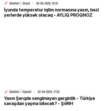
Gündəm / Sosial
30-05-2025, 16:10
İyunda temperatur iqlim normasına yaxın, bəzi
yerlərdə yüksək olacaq - AYLIQ PROQNOZ
Gündəm / Siyasət
22-04-2024, 17:53
Yaxın Şərqdə səngiməyən gərginlik - Türkiyə
savaşdan yayına biləcək? - ŞƏRH