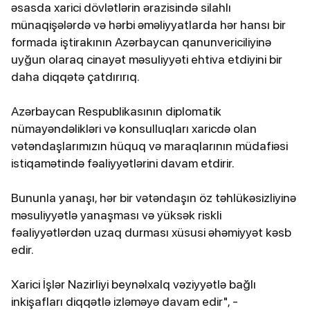
əsasda xarici dövlətlərin ərazisində silahlı
münaqişələrdə və hərbi əməliyyatlarda hər hansı bir
formada iştirakının Azərbaycan qanunvericiliyinə
uyğun olaraq cinayət məsuliyyəti ehtiva etdiyini bir
daha diqqətə çatdırırıq.
Azərbaycan Respublikasının diplomatik
nümayəndəlikləri və konsulluqları xaricdə olan
vətəndaşlarımızın hüquq və maraqlarının müdafiəsi
istiqamətində fəaliyyətlərini davam etdirir.
Bununla yanaşı, hər bir vətəndaşın öz təhlükəsizliyinə
məsuliyyətlə yanaşması və yüksək riskli
fəaliyyətlərdən uzaq durması xüsusi əhəmiyyət kəsb
edir.
Xarici İşlər Nazirliyi beynəlxalq vəziyyətlə bağlı
inkişafları diqqətlə izləməyə davam edir", -