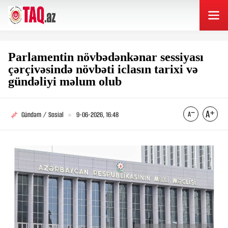
Parlamentin növbədənkənar sessiyası
çərçivəsində növbəti iclasın tarixi və
gündəliyi məlum olub
Gündəm / Sosial
9-06-2026, 16:48