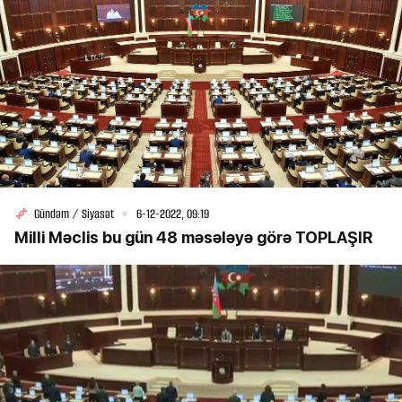
Gündəm / Siyasət
6-12-2022, 09:19
Milli Məclis bu gün 48 məsələyə görə TOPLAŞIR