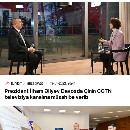
Gündəm / İqtisadiyyat
18-01-2023, 20:44
Prezident İlham Əliyev Davosda Çinin CGTN
televiziya kanalına müsahibə verib