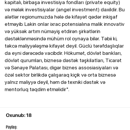
kapitalı, birbaşa investisiya fondları (private equity)
və mələk investisiyalar (angel investment) daxildir. Bu
alətlər regionumuzda hələ də kifayət qədər inkişaf
etməyib. Lakin onlar ixrac potensialına malik innovativ
və yüksək artım nümayiş etdirən şirkətlərin
dəstəklənməsində mühüm rol oynaya bilər. Təbii ki,
təkcə maliyyələşmə kifayət deyil. Güclü tərəfdaşlıqlar
da eyni dərəcədə vacibdir. Hökumət, dövlət bankları,
dövlət qurumları, biznesə dəstək təşkilatları, Ticarət
və Sənaye Palatası, digər biznes assosiasiyaları və
özəl sektor birlikdə çalışaraq kiçik və orta biznesə
yalnız maliyyə deyil, həm də texniki dəstək və
mentorluq təqdim etməlidir".
Oxunub: 18
Paylaş: