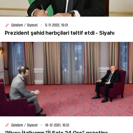
Gündəm / Siyasət
5-11-2022, 19:01
Prezident şəhid hərbçiləri təltif etdi - Siyahı
Gündəm / Siyasət
18-12-2021, 16:51
Əliyev İtaliyanın “İl Sole 24 Ore” qəzetinə