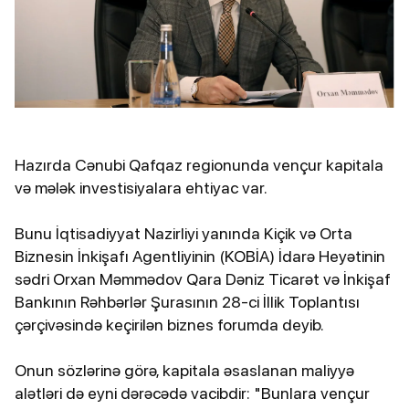
Hazırda Cənubi Qafqaz regionunda vençur kapitala
və mələk investisiyalara ehtiyac var.
Bunu İqtisadiyyat Nazirliyi yanında Kiçik və Orta
Biznesin İnkişafı Agentliyinin (KOBİA) İdarə Heyətinin
sədri Orxan Məmmədov Qara Dəniz Ticarət və İnkişaf
Bankının Rəhbərlər Şurasının 28-ci İllik Toplantısı
çərçivəsində keçirilən biznes forumda deyib.
Onun sözlərinə görə, kapitala əsaslanan maliyyə
alətləri də eyni dərəcədə vacibdir: "Bunlara vençur