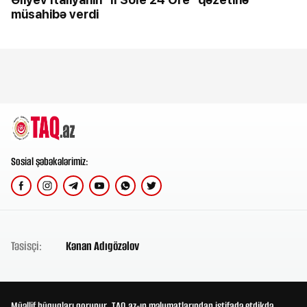
müsahibə verdi
Sosial şəbəkələrimiz:
Təsisçi:
Kənan Adıgözəlov
Müəllif hüquqları qorunur. TAQ.az-ın məlumatlarından istifadə etdikdə