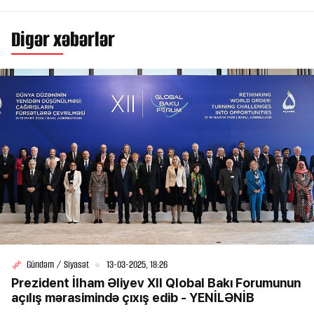
Digər xəbərlər
Gündəm / Siyasət
13-03-2025, 18:26
Prezident İlham Əliyev XII Qlobal Bakı Forumunun
açılış mərasimində çıxış edib - YENİLƏNİB