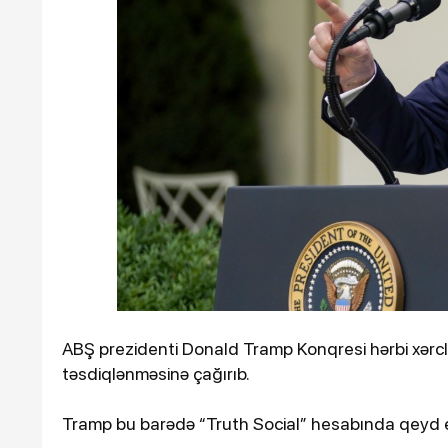
Ötən il 900 əsər və ifa qe
keçirilib
ABŞ prezidenti Donald Tramp Konqresi hərbi xərclə
10-01-2024, 14:27
12-03-2026, 12:
təsdiqlənməsinə çağırıb.
Azərbaycanda iş adamı qəzada
İsrail Sə
öldü
hücumla
Tramp bu barədə “Truth Social” hesabında qeyd 
sayını a