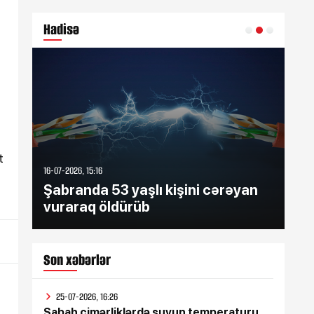
Hadisə
t
16-07-2026, 15:16
16-07
Şabranda 53 yaşlı kişini cərəyan
Şə
vuraraq öldürüb
zə
Son xəbərlər
25-07-2026, 16:26
Sabah çimərliklərdə suyun temperaturu