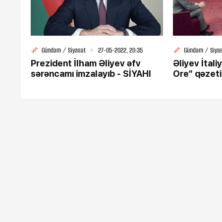
Gündəm / Siyasət
27-05-2022, 20:35
Gündəm / Siya
Prezident İlham Əliyev əfv
Əliyev İtali
sərəncamı imzalayıb - SİYAHI
Ore” qəzeti