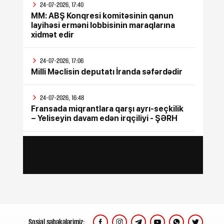
24-07-2026, 17:40
MM: ABŞ Konqresi komitəsinin qanun
layihəsi erməni lobbisinin maraqlarına
xidmət edir
24-07-2026, 17:06
Milli Məclisin deputatı İranda səfərdədir
24-07-2026, 16:48
Fransada miqrantlara qarşı ayrı-seçkilik
– Yeliseyin davam edən irqçiliyi - ŞƏRH
24-07-2026, 15:47
İyul ayının bütün sosial ödənişləri
yekunlaşdırılıb
24-07-2026, 15:17
Rusiya Ukraynada silah sərgisinin
keçirildiyi poliqona zərbə endirib, ölənlər
var
Sosial şəbəkələrimiz: