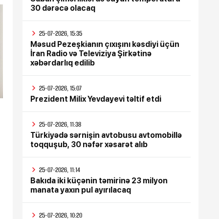
30 dərəcə olacaq
25-07-2026, 15:35
Məsud Pezeşkianın çıxışını kəsdiyi üçün
İran Radio və Televiziya Şirkətinə
xəbərdarlıq edilib
25-07-2026, 15:07
Prezident Milix Yevdayevi təltif etdi
25-07-2026, 11:38
Türkiyədə sərnişin avtobusu avtomobillə
toqquşub, 30 nəfər xəsarət alıb
25-07-2026, 11:14
Bakıda iki küçənin təmirinə 23 milyon
manata yaxın pul ayırılacaq
25-07-2026, 10:20