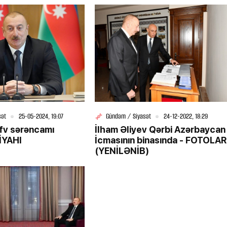
sət
25-05-2024, 19:07
Gündəm / Siyasət
24-12-2022, 18:29
fv sərəncamı
İlham Əliyev Qərbi Azərbaycan
SİYAHI
İcmasının binasında - FOTOLAR
(YENİLƏNİB)