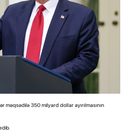
ydiyyatdan
Kənan Doğulu, Beren Saat və daha 2
nəfər narkotikə görə saxlanılıb
r məqsədilə 350 milyard dollar ayırılmasının
12
2-03-2026, 16:57
hiyyə Nazirliyi İranın
Zelenski tərəfdaş
rından zərərçəkənlərin
dronlarını vurma
edib.
çıqlayıb
Ukraynadan kömə