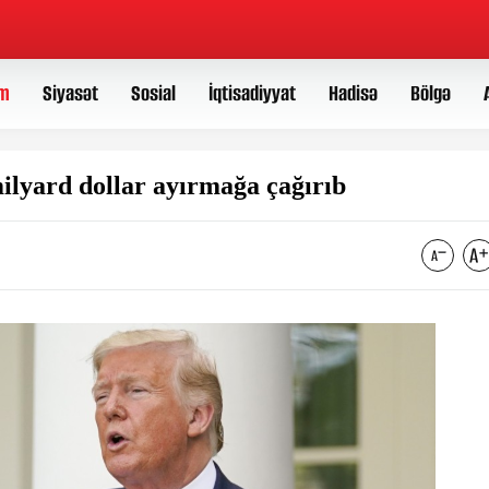
m
Siyasət
Sosial
İqtisadiyyat
Hadisə
Bölgə
lyard dollar ayırmağa çağırıb