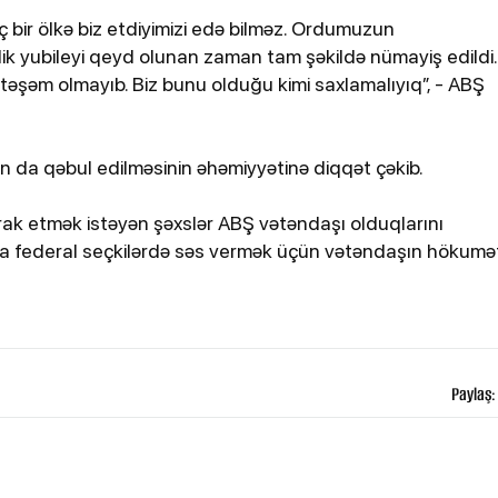
bildirib
 bir ölkə biz etdiyimizi edə bilməz. Ordumuzun
ik yubileyi qeyd olunan zaman tam şəkildə nümayiş edildi.
təşəm olmayıb. Biz bunu olduğu kimi saxlamalıyıq”, - ABŞ
a qəbul edilməsinin əhəmiyyətinə diqqət çəkib.
ak etmək istəyən şəxslər ABŞ vətəndaşı olduqlarını
qa federal seçkilərdə səs vermək üçün vətəndaşın hökumə
25-07-2026, 11:38
atdan
Türkiyədə sərnişin avtobusu
avtomobillə toqquşub, 30 nəfər
xəsarət alıb
Paylaş: