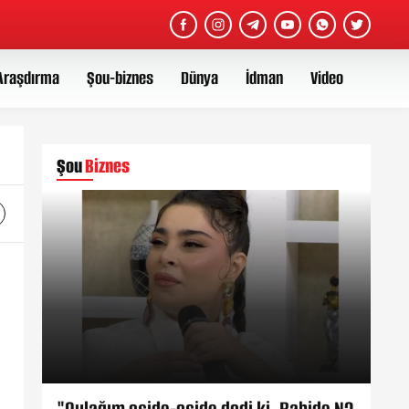
Araşdırma
Şou-biznes
Dünya
İdman
Video
Şou
Biznes