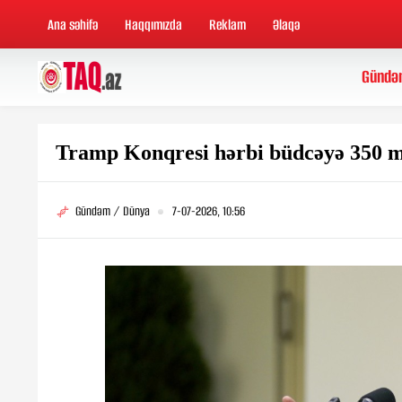
Ana səhifə
Haqqımızda
Reklam
Əlaqə
Gündə
Tramp Konqresi hərbi büdcəyə 350 mi
Gündəm / Dünya
7-07-2026, 10:56