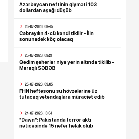
Azərbaycan neftinin qiyməti 103
dollardan aşağı düşüb
25-07-2026, 09:45
Cəbrayılın 4-cü kəndi tikilir - İlin
sonunadək köç olacaq
25-07-2026, 09:21
Qədim şəhərlər niyə yerin altında tikilib -
Maraqlı SƏBƏB
25-07-2026, 09:05
FHN həftəsonu su hövzələrinə üz
tutacaq vətəndaşlara müraciət edib
24-07-2026, 18:04
"Dawn": Pakistanda terror aktı
nəticəsində 15 nəfər həlak olub