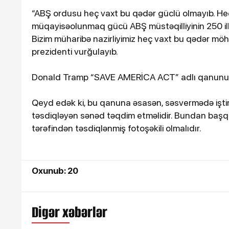
“ABŞ ordusu heç vaxt bu qədər güclü olmayıb. Heç
müqayisəolunmaq gücü ABŞ müstəqilliyinin 250 ill
Bizim müharibə nazirliyimiz heç vaxt bu qədər möh
prezidenti vurğulayıb.
Donald Tramp “SAVE AMERİCA ACT” adlı qanunun d
Qeyd edək ki, bu qanuna əsasən, səsvermədə iştir
təsdiqləyən sənəd təqdim etməlidir. Bundan baş
16-07-2026, 10:09
tərəfindən təsdiqlənmiş fotoşəkili olmalıdır.
Şəmkirdə 11 nəfər sal
zəhərləndi
Oxunub: 20
Digər xəbərlər