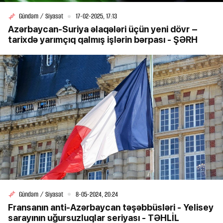
Gündəm / Siyasət
17-02-2025, 17:13
Azərbaycan-Suriya əlaqələri üçün yeni dövr –
tarixdə yarımçıq qalmış işlərin bərpası - ŞƏRH
Gündəm / Siyasət
8-05-2024, 20:24
Fransanın anti-Azərbaycan təşəbbüsləri - Yelisey
sarayının uğursuzluqlar seriyası - TƏHLİL