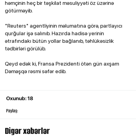
həmçinin heç bir təşkilat məsuliyyəti öz üzərinə
götürməyib.
"Reuters" agentliyinin məlumatına görə, partlayıcı
qurğular işə salınıb. Hazırda hadisə yerinin
ətrafındakı bütün yollar bağlanıb, təhlükəsizlik
tədbirləri görülüb.
Qeyd edək ki, Fransa Prezidenti ötən gün axşam
Dəməşqə rəsmi səfər edib.
Oxunub: 18
Paylaş:
Digər xəbərlər