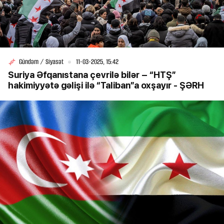
Gündəm / Siyasət
11-03-2025, 15:42
Suriya Əfqanıstana çevrilə bilər – “HTŞ”
hakimiyyətə gəlişi ilə “Taliban”a oxşayır - ŞƏRH