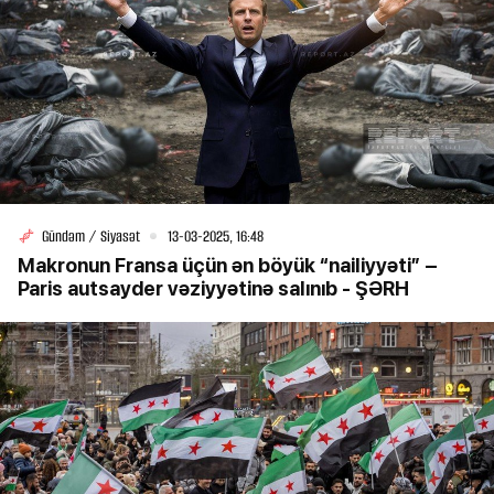
Gündəm / Siyasət
13-03-2025, 16:48
Makronun Fransa üçün ən böyük “nailiyyəti” –
Paris autsayder vəziyyətinə salınıb - ŞƏRH