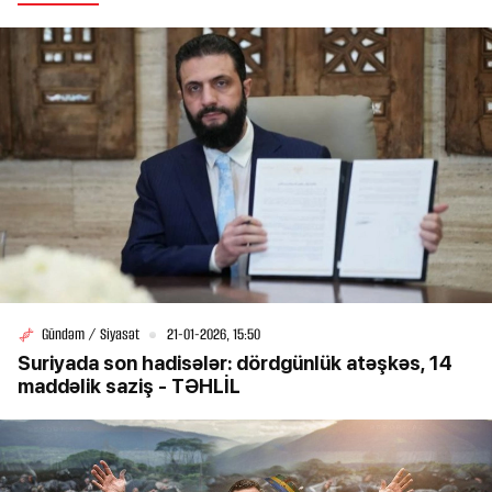
Gündəm / Siyasət
21-01-2026, 15:50
Suriyada son hadisələr: dördgünlük atəşkəs, 14
maddəlik saziş - TƏHLİL