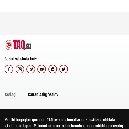
Sosial şəbəkələrimiz:
Təsisçi:
Kənan Adıgözəlov
Müəllif hüquqları qorunur. TAQ.az-ın məlumatlarından istifadə etdikdə
istinad mütləqdir. Məlumat internet səhifələrində istifadə edildikdə müvafiq