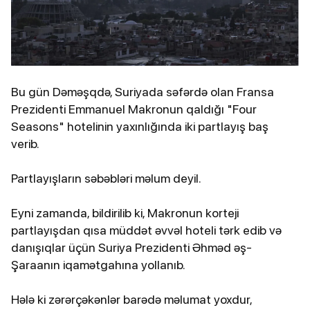
Bu gün Dəməşqdə, Suriyada səfərdə olan Fransa
Prezidenti Emmanuel Makronun qaldığı "Four
Seasons" hotelinin yaxınlığında iki partlayış baş
verib.
Partlayışların səbəbləri məlum deyil.
Eyni zamanda, bildirilib ki, Makronun korteji
partlayışdan qısa müddət əvvəl hoteli tərk edib və
danışıqlar üçün Suriya Prezidenti Əhməd əş-
Şaraanın iqamətgahına yollanıb.
Hələ ki zərərçəkənlər barədə məlumat yoxdur,