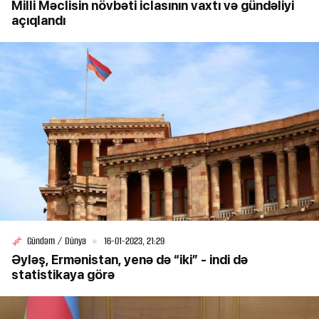
Milli Məclisin növbəti iclasının vaxtı və gündəliyi
açıqlandı
Gündəm / Dünya
16-01-2023, 21:29
Əyləş, Ermənistan, yenə də “iki” - indi də
statistikaya görə