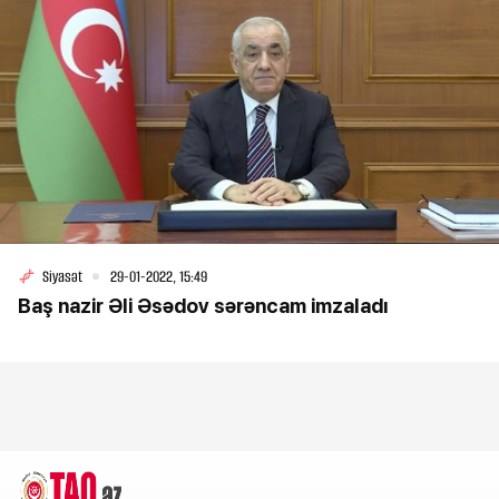
Siyasət
29-01-2022, 15:49
Baş nazir Əli Əsədov sərəncam imzaladı