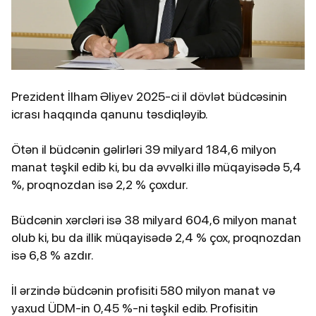
Prezident İlham Əliyev 2025-ci il dövlət büdcəsinin
icrası haqqında qanunu təsdiqləyib.
Ötən il büdcənin gəlirləri 39 milyard 184,6 milyon
manat təşkil edib ki, bu da əvvəlki illə müqayisədə 5,4
%, proqnozdan isə 2,2 % çoxdur.
Büdcənin xərcləri isə 38 milyard 604,6 milyon manat
olub ki, bu da illik müqayisədə 2,4 % çox, proqnozdan
isə 6,8 % azdır.
İl ərzində büdcənin profisiti 580 milyon manat və
yaxud ÜDM-in 0,45 %-ni təşkil edib. Profisitin