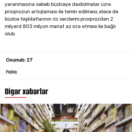
yaranmasına səbəb büdcəyə daxilolmalar üzrə
proqnozun artıqlaması ilə təmin edilməsi, eləcə də
büdcə təşkilatlarının öz xərclərini proqnozdan 2
milyard 803 milyon manat az icra etməsi ilə bağlı
olub.
Oxunub: 27
Paylaş:
Digər xəbərlər