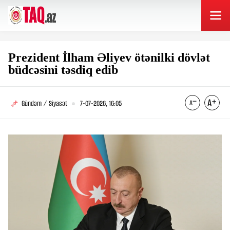
Prezident İlham Əliyev ötənilki dövlət
büdcəsini təsdiq edib
Gündəm / Siyasət
7-07-2026, 16:05