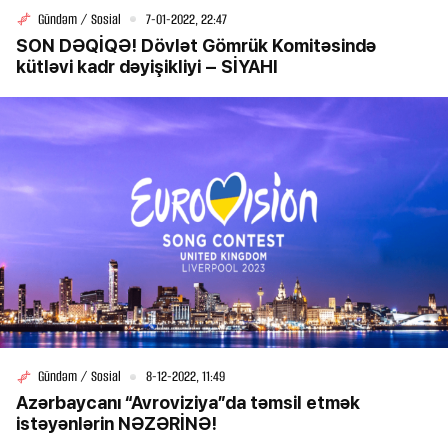
Gündəm / Sosial
7-01-2022, 22:47
SON DƏQİQƏ! Dövlət Gömrük Komitəsində
kütləvi kadr dəyişikliyi – SİYAHI
Gündəm / Sosial
8-12-2022, 11:49
Azərbaycanı “Avroviziya”da təmsil etmək
istəyənlərin NƏZƏRİNƏ!