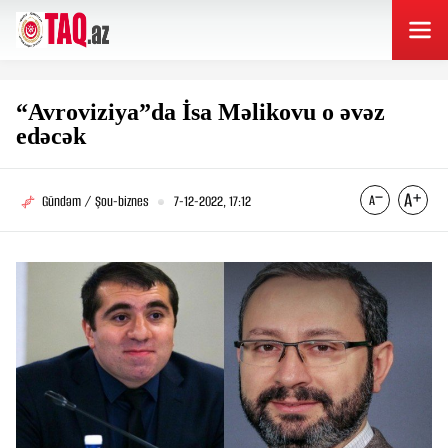
“Avroviziya”da İsa Məlikovu o əvəz
edəcək
Gündəm / Şou-biznes
7-12-2022, 17:12