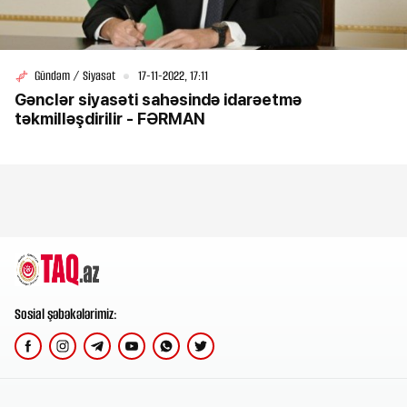
Gündəm / Siyasət
17-11-2022, 17:11
Gənclər siyasəti sahəsində idarəetmə
təkmilləşdirilir - FƏRMAN
Sosial şəbəkələrimiz: