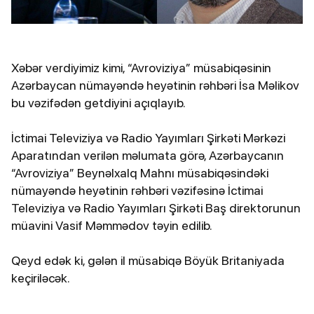
Xəbər verdiyimiz kimi, “Avroviziya” müsabiqəsinin
Azərbaycan nümayəndə heyətinin rəhbəri İsa Məlikov
bu vəzifədən getdiyini açıqlayıb.
İctimai Televiziya və Radio Yayımları Şirkəti Mərkəzi
Aparatından verilən məlumata görə, Azərbaycanın
“Avroviziya” Beynəlxalq Mahnı müsabiqəsindəki
nümayəndə heyətinin rəhbəri vəzifəsinə İctimai
Televiziya və Radio Yayımları Şirkəti Baş direktorunun
müavini Vasif Məmmədov təyin edilib.
Qeyd edək ki, gələn il müsabiqə Böyük Britaniyada
keçiriləcək.