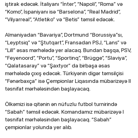
iştirak edəcək. İtaliyanı “İnter”, “Napoli”, “Roma” və
“Komo”, İspaniyanı isə “Barselona”, “Real Madrid”,
“Vilyarreal”, “Atletiko” və “Betis” təmsil edəcək.
Almaniyadan “Bavariya”, Dortmund “Borussiya”sı,
“Leyptsiq” və “Ştutqart”, Fransadan PSJ, “Lans” və
“Lill” əsas mərhələdə yer alacaq. Bundan başqa, PSV,
“Feyenoord”, “Portu”, “Sportinq”, “Brügge”, “Slaviya”,
“Qalatasaray” və “Şaxtyor” da birbaşa əsas
mərhələdə çıxış edəcək. Türkiyənin digər təmsilçisi
“Fənərbaxça” isə Çempionlar Liqasında mübarizəyə II
təsnifat mərhələsindən başlayacaq.
Ölkəmizi isə qitənin ən nüfuzlu futbol turnirində
“Sabah” təmsil edəcək. Komandamız mübarizəyə I
təsnifat mərhələsindən başlayacaq. “Sabah”
çempionlar yolunda yer alıb.