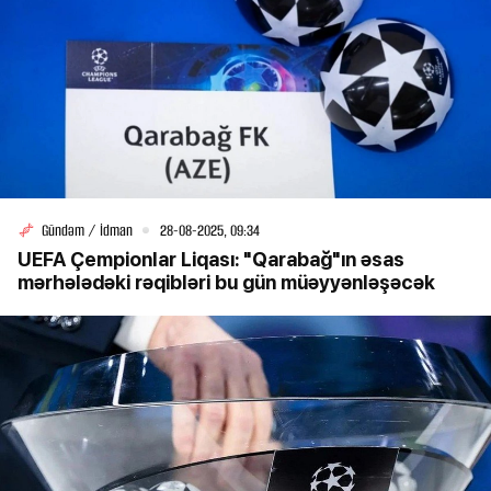
Gündəm / İdman
28-08-2025, 09:34
UEFA Çempionlar Liqası: "Qarabağ"ın əsas
mərhələdəki rəqibləri bu gün müəyyənləşəcək