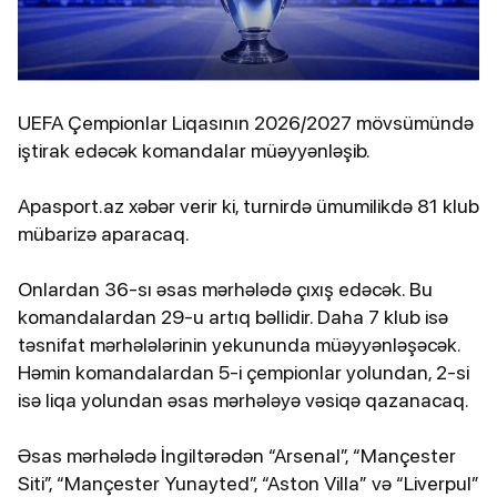
UEFA Çempionlar Liqasının 2026/2027 mövsümündə
iştirak edəcək komandalar müəyyənləşib.
Apasport.az xəbər verir ki, turnirdə ümumilikdə 81 klub
mübarizə aparacaq.
Onlardan 36-sı əsas mərhələdə çıxış edəcək. Bu
komandalardan 29-u artıq bəllidir. Daha 7 klub isə
təsnifat mərhələlərinin yekununda müəyyənləşəcək.
Həmin komandalardan 5-i çempionlar yolundan, 2-si
isə liqa yolundan əsas mərhələyə vəsiqə qazanacaq.
Əsas mərhələdə İngiltərədən “Arsenal”, “Mançester
Siti”, “Mançester Yunayted”, “Aston Villa” və “Liverpul”