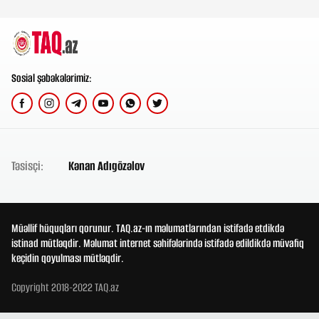
Sosial şəbəkələrimiz:
Təsisçi:
Kənan Adıgözəlov
Müəllif hüquqları qorunur. TAQ.az-ın məlumatlarından istifadə etdikdə
istinad mütləqdir. Məlumat internet səhifələrində istifadə edildikdə müvafiq
keçidin qoyulması mütləqdir.
Copyright 2018-2022 TAQ.az