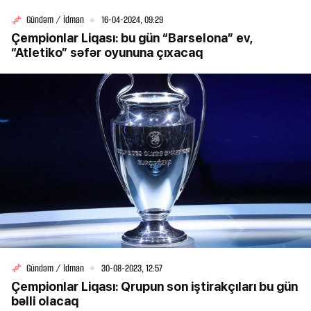
Gündəm / İdman
16-04-2024, 09:29
Çempionlar Liqası: bu gün “Barselona” ev,
“Atletiko” səfər oyununa çıxacaq
Gündəm / İdman
30-08-2023, 12:57
Çempionlar Liqası: Qrupun son iştirakçıları bu gün
bəlli olacaq