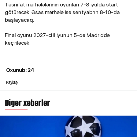
Təsnifat mərhələlərinin oyunları 7-8 iyulda start
götürəcək. Əsas mərhələ isə sentyabrın 8-10-da
başlayacaq.
Final oyunu 2027-ci il iyunun 5-də Madriddə
keçiriləcək.
Oxunub: 24
Paylaş:
Digər xəbərlər