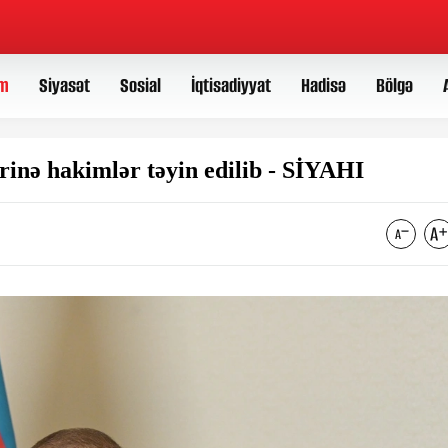
m
Siyasət
Sosial
İqtisadiyyat
Hadisə
Bölgə
rinə hakimlər təyin edilib - SİYAHI