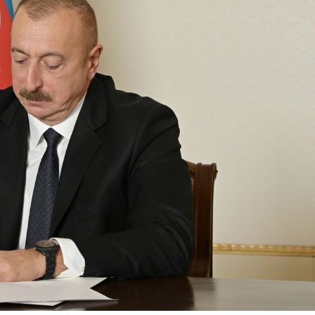
ydiyyatdan
Kənan Doğulu, Beren Saat və daha 2
nəfər narkotikə görə saxlanılıb
2-03-2026, 16:57
iyi İranın
Zelenski tərəfdaşların İran
ərçəkənlərin
dronlarını vurmaq üçün
Ukraynadan kömək istəmədiy