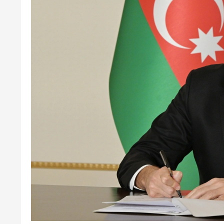
Ötən il 900 əsər və ifa qe
keçirilib
12-03-2026, 12:12
nda iş adamı qəzada
İsrail Səhiyyə Nazirl
hücumlarından zər
sayını açıqlayıb