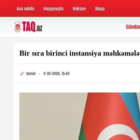
Ana səhifə
Haqqımızda
Reklam
Əlaqə
Gündə
Bir sıra birinci instansiya məhkəmələ
Sosial
3-03-2026, 15:43