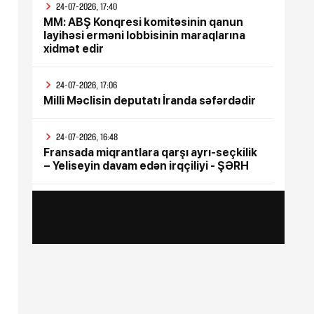
24-07-2026, 17:40
MM: ABŞ Konqresi komitəsinin qanun
layihəsi erməni lobbisinin maraqlarına
xidmət edir
24-07-2026, 17:06
Milli Məclisin deputatı İranda səfərdədir
24-07-2026, 16:48
Fransada miqrantlara qarşı ayrı-seçkilik
– Yeliseyin davam edən irqçiliyi - ŞƏRH
24-07-2026, 15:47
İyul ayının bütün sosial ödənişləri
yekunlaşdırılıb
24-07-2026, 15:17
Rusiya Ukraynada silah sərgisinin
keçirildiyi poliqona zərbə endirib, ölənlər
var