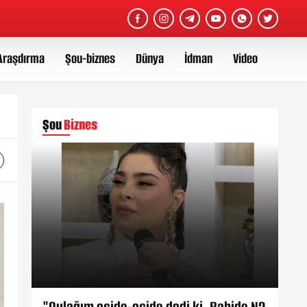
Araşdırma
Şou-biznes
Dünya
İdman
Video
Şou
Biznes