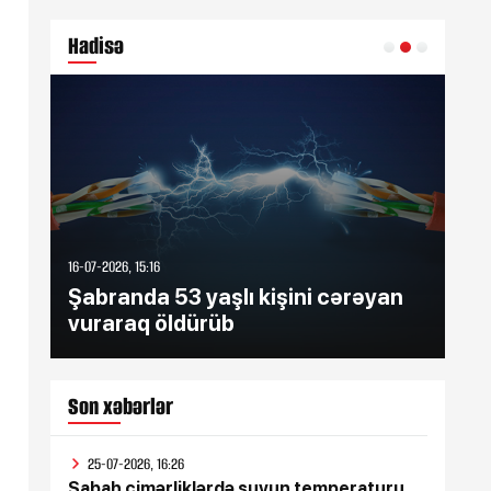
Hadisə
16-07-2026, 15:16
16-07-202
Şabranda 53 yaşlı kişini cərəyan
Şəmk
vuraraq öldürüb
zəhə
Son xəbərlər
25-07-2026, 16:26
Sabah çimərliklərdə suyun temperaturu