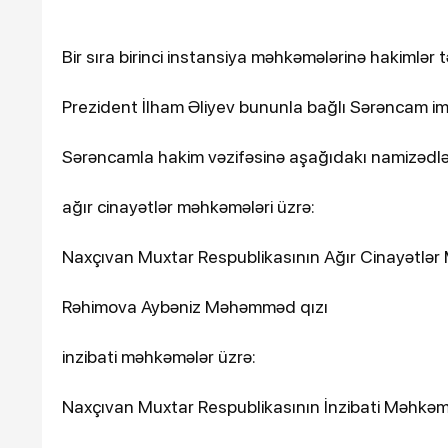
Bir sıra birinci instansiya məhkəmələrinə hakimlər tə
Prezident İlham Əliyev bununla bağlı Sərəncam im
Sərəncamla hakim vəzifəsinə aşağıdakı namizədlər b
ağır cinayətlər məhkəmələri üzrə:
16-07-2026, 10:09
Naxçıvan Muxtar Respublikasının Ağır Cinayətlə
Şəmkirdə 11 nəfər salat
zəhərləndi
Rəhimova Aybəniz Məhəmməd qızı
inzibati məhkəmələr üzrə:
Naxçıvan Muxtar Respublikasının İnzibati Məhkəm