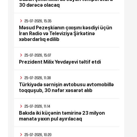
30 dərəcə olacaq
25-07-2026, 15:35
Məsud Pezeşkianın çıxışını kəsdiyi üçün
İran Radio və Televiziya Şirkətinə
xəbərdarlıq edilib
25-07-2026, 15:07
Prezident Milix Yevdayevi təltif etdi
25-07-2026, 11:38
Türkiyədə sərnişin avtobusu avtomobillə
toqquşub, 30 nəfər xəsarət alıb
25-07-2026, 11:14
Bakıda iki küçənin təmirinə 23 milyon
manata yaxın pul ayırılacaq
25-07-2026, 10:20