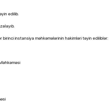
bildirib
yin edilib.
zalayıb.
irinci instansiya məhkəmələrinin hakimləri təyin ediliblər:
25-07-2026, 11:38
r Məhkəməsi
dan
Türkiyədə sərnişin avtobusu
avtomobillə toqquşub, 30 nəfər
xəsarət alıb
əsi