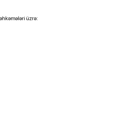
əhkəmələri üzrə: