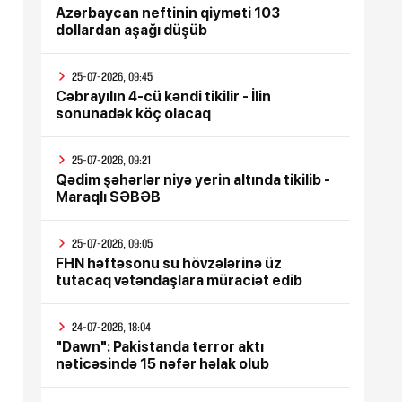
Azərbaycan neftinin qiyməti 103
dollardan aşağı düşüb
25-07-2026, 09:45
Cəbrayılın 4-cü kəndi tikilir - İlin
sonunadək köç olacaq
25-07-2026, 09:21
Qədim şəhərlər niyə yerin altında tikilib -
Maraqlı SƏBƏB
25-07-2026, 09:05
FHN həftəsonu su hövzələrinə üz
tutacaq vətəndaşlara müraciət edib
24-07-2026, 18:04
"Dawn": Pakistanda terror aktı
nəticəsində 15 nəfər həlak olub