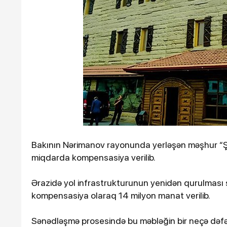
Ötən il 900 əsər və ifa qe
keçirilib
Bakının Nərimanov rayonunda yerləşən məşhur “Şək
miqdarda kompensasiya verilib.
Ərazidə yol infrastrukturunun yenidən qurulması
10-01-2024, 14:27
kompensasiya olaraq 14 milyon manat verilib.
Azərbaycanda iş adamı qəzada
öldü
Sənədləşmə prosesində bu məbləğin bir neçə dəfə 