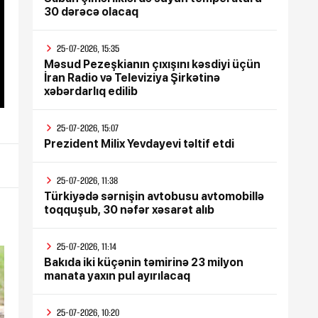
30 dərəcə olacaq
25-07-2026, 15:35
Məsud Pezeşkianın çıxışını kəsdiyi üçün
İran Radio və Televiziya Şirkətinə
xəbərdarlıq edilib
25-07-2026, 15:07
Prezident Milix Yevdayevi təltif etdi
25-07-2026, 11:38
Türkiyədə sərnişin avtobusu avtomobillə
toqquşub, 30 nəfər xəsarət alıb
25-07-2026, 11:14
Bakıda iki küçənin təmirinə 23 milyon
manata yaxın pul ayırılacaq
25-07-2026, 10:20