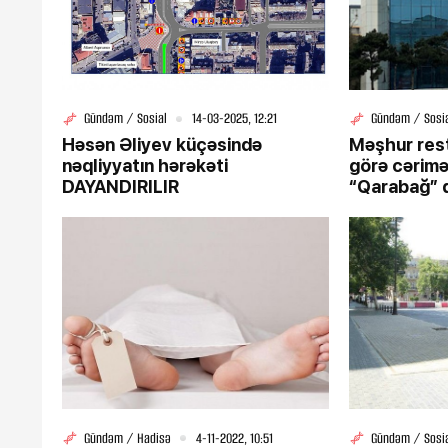
Gündəm / Sosial
14-03-2025, 12:21
Gündəm / Sosi
Həsən Əliyev küçəsində
Məşhur res
nəqliyyatın hərəkəti
görə cəriməl
DAYANDIRILIR
“Qarabağ” 
Gündəm / Hadisə
4-11-2022, 10:51
Gündəm / Sosi