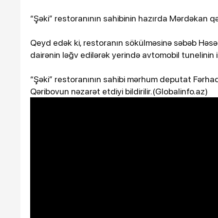
“Şəki” restoranının sahibinin hazırda Mərdəkan qəs
Qeyd edək ki, restoranın sökülməsinə səbəb Həsən
dairənin ləğv edilərək yerində avtomobil tunelinin i
“Şəki” restoranının sahibi mərhum deputat Fərha
Qəribovun nəzarət etdiyi bildirilir.(Globalinfo.az)
16-07-2026, 10:09
Şəmkirdə 11 nəfər sal
zəhərləndi