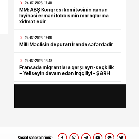
24-07-2026, 17:40
MM: ABŞ Konqresi komitəsinin qanun
layihəsi erməni lobbisinin maraqlarına
xidmət edir
24-07-2026, 17:06
Milli Məclisin deputatı İranda səfərdədir
24-07-2026, 16:48
Fransada miqrantlara qarşı ayrı-seçkilik
– Yeliseyin davam edən irqçiliyi - ŞƏRH
24-07-2026, 15:47
İyul ayının bütün sosial ödənişləri
yekunlaşdırılıb
24-07-2026, 15:17
Rusiya Ukraynada silah sərgisinin
keçirildiyi poliqona zərbə endirib, ölənlər
var
Sosial şəbəkələrimiz: