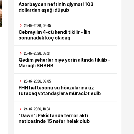
Azərbaycan neftinin qiyməti 103
dollardan aşağı düşüb
25-07-2026, 09:45
Cəbrayılın 4-cü kəndi tikilir - İlin
sonunadək köç olacaq
25-07-2026, 09:21
Qədim şəhərlər niyə yerin altında tikilib -
Maraqlı SƏBƏB
25-07-2026, 09:05
FHN həftəsonu su hövzələrinə üz
tutacaq vətəndaşlara müraciət edib
24-07-2026, 18:04
"Dawn": Pakistanda terror aktı
nəticəsində 15 nəfər həlak olub