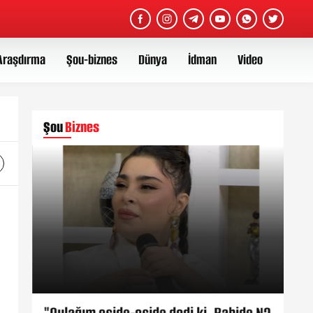
Araşdırma
Şou-biznes
Dünya
İdman
Video
Şou
Biznes