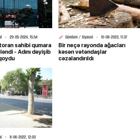
al
29-05-2024, 15:54
Gündəm / Siyasət
10-08-2023, 11:37
toran sahibi qumara
Bir neçə rayonda ağacları
əndi - Adını dəyişib
kəsən vətəndaşlar
qoydu
cəzalandırıldı
al
8-06-2022, 12:03