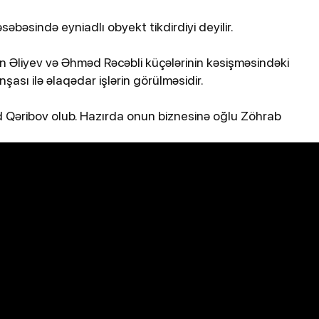
bildirib
əbəsində eyniadlı obyekt tikdirdiyi deyilir.
 Əliyev və Əhməd Rəcəbli küçələrinin kəsişməsindəki
nşası ilə əlaqədar işlərin görülməsidir.
d Qəribov olub. Hazırda onun biznesinə oğlu Zöhrab
25-07-2026, 11:38
atdan
Türkiyədə sərnişin avtobusu
avtomobillə toqquşub, 30 nəfər
xəsarət alıb