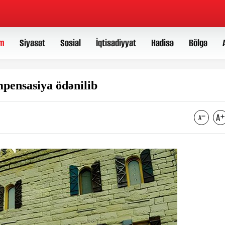
m
Siyasət
Sosial
İqtisadiyyat
Hadisə
Bölgə
mpensasiya ödənilib