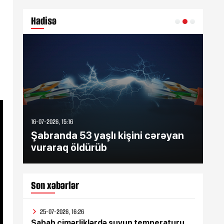
Hadisə
16-07-2026, 15:16
16-07
Şabranda 53 yaşlı kişini cərəyan
Şə
vuraraq öldürüb
zə
Son xəbərlər
25-07-2026, 16:26
Sabah çimərliklərdə suyun temperaturu