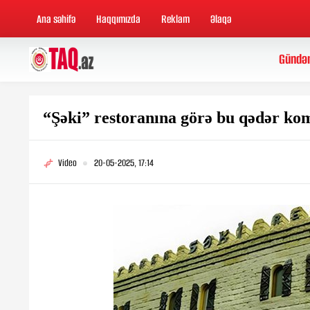
Ana səhifə
Haqqımızda
Reklam
Əlaqə
Gündə
“Şəki” restoranına görə bu qədər ko
Video
20-05-2025, 17:14