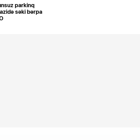
unsuz parkinq
razidə səki bərpa
TO