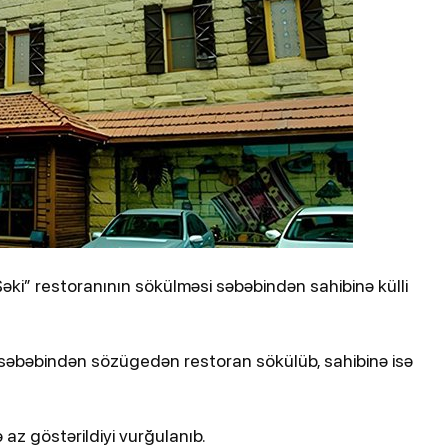
ydiyyatdan
Kənan Doğulu, Beren Saat və daha 2
nəfər narkotikə görə saxlanılıb
i” restoranının sökülməsi səbəbindən sahibinə külli
 səbəbindən sözügedən restoran sökülüb, sahibinə isə
12-03-2026, 12:12
2-03-2026, 16:57
İsrail Səhiyyə Nazirliyi İranın
Zelenski 
hücumlarından zərərçəkənlərin
dronları
az göstərildiyi vurğulanıb.
sayını açıqlayıb
Ukraynad