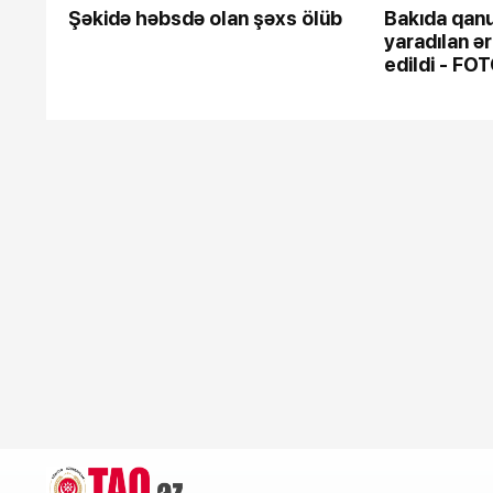
Şəkidə həbsdə olan şəxs ölüb
Bakıda qan
yaradılan ə
edildi - FO