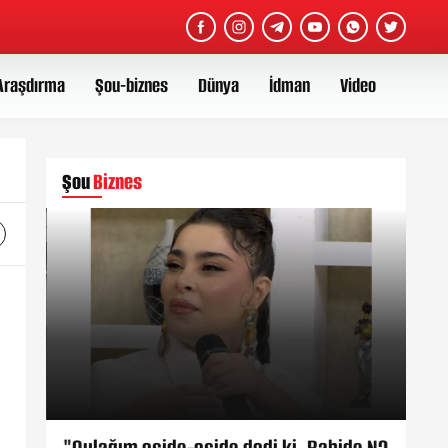
Araşdırma
Şou-biznes
Dünya
İdman
Video
Şou
Biznes