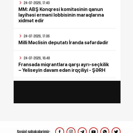
24-07-2026, 17:40
MM: ABŞ Konqresi komitəsinin qanun
layihəsi erməni lobbisinin maraqlarına
xidmət edir
24-07-2026, 17:06
Milli Məclisin deputatı İranda səfərdədir
24-07-2026, 16:48
Fransada miqrantlara qarşı ayrı-seçkilik
– Yeliseyin davam edən irqçiliyi - ŞƏRH
24-07-2026, 15:47
İyul ayının bütün sosial ödənişləri
yekunlaşdırılıb
24-07-2026, 15:17
Rusiya Ukraynada silah sərgisinin
keçirildiyi poliqona zərbə endirib, ölənlər
var
Sosial şəbəkələrimiz: