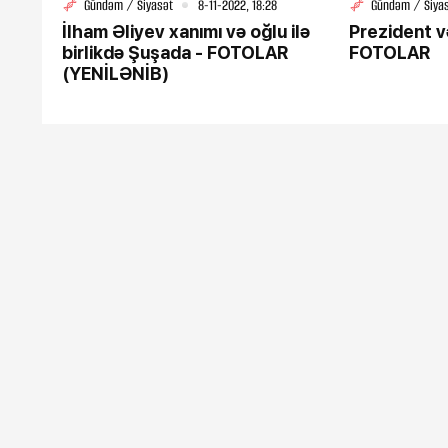
Gündəm / Siyasət
8-11-2022, 18:28
Gündəm / Siya
İlham Əliyev xanımı və oğlu ilə
Prezident v
birlikdə Şuşada - FOTOLAR
FOTOLAR
(YENİLƏNİB)