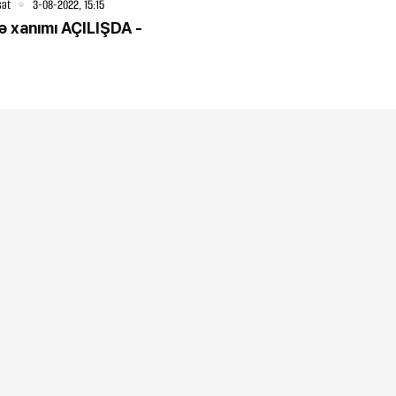
sət
3-08-2022, 15:15
ə xanımı AÇILIŞDA -