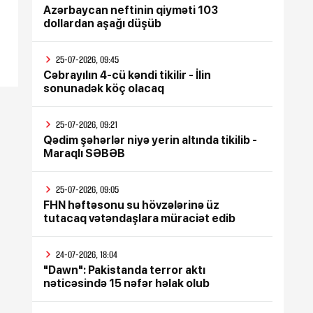
Azərbaycan neftinin qiyməti 103
dollardan aşağı düşüb
25-07-2026, 09:45
Cəbrayılın 4-cü kəndi tikilir - İlin
sonunadək köç olacaq
25-07-2026, 09:21
Qədim şəhərlər niyə yerin altında tikilib -
Maraqlı SƏBƏB
25-07-2026, 09:05
FHN həftəsonu su hövzələrinə üz
tutacaq vətəndaşlara müraciət edib
24-07-2026, 18:04
"Dawn": Pakistanda terror aktı
nəticəsində 15 nəfər həlak olub