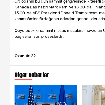
Ərdoğanın bu gün sammit çərçivəsində ikitərəfli gör
Kanada Baş naziri Mark Karni və 13:30-da Finland
15:00-da ABŞ Prezidenti Donald Trampı rəsmi mər
xanımı Əminə Ərdoğanın adından qonaq liderlərin ş
Qeyd edək ki, sammitin əsas müzakirə mövzuları U
baş verən son proseslərdir.
Oxunub: 22
16-07-2026, 10:09
Şəmkirdə 11 nəfər sal
zəhərləndi
Digər xəbərlər