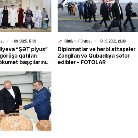
sət
1-09-2025, 17:39
Gündəm / Siyasət
10-12-2022, 21:38
liyeva “ŞƏT plyus”
Diplomatlar və hərbi attaşelər
görüşə qatılan
Zəngilan və Qubadlıya səfər
ökumət başçılarının
ediblər - FOTOLAR
ə birlikdə gəmi
 iştirak edib - FOTO