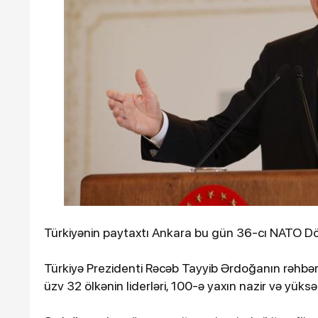
Ötən il 900 əsər və ifa qe
keçirilib
Türkiyənin paytaxtı Ankara bu gün 36-cı NATO Döv
10-01-2024, 14:27
12-
Türkiyə Prezidenti Rəcəb Tayyib Ərdoğanın rəhbərl
Azərbaycanda iş adamı qəzada
İs
üzv 32 ölkənin liderləri, 100-ə yaxın nazir və yüksək
öldü
h
sa