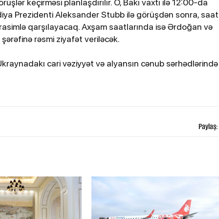
üşlər keçirməsi planlaşdırılır. O, Bakı vaxtı ilə 12:00-da
bildirib
iya Prezidenti Aleksander Stubb ilə görüşdən sonra, saat
asimlə qarşılayacaq. Axşam saatlarında isə Ərdoğan və
ərəfinə rəsmi ziyafət veriləcək.
kraynadakı cari vəziyyət və alyansın cənub sərhədlərində
25-07-2026, 11:38
Paylaş:
atdan
Türkiyədə sərnişin avtobusu
avtomobillə toqquşub, 30 nəfər
xəsarət alıb