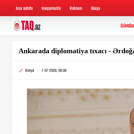
Ana səhifə
Haqqımızda
Reklam
Əlaqə
Gündə
Ankarada diplomatiya tıxacı - Ərdoğ
Dünya
7-07-2026, 09:38