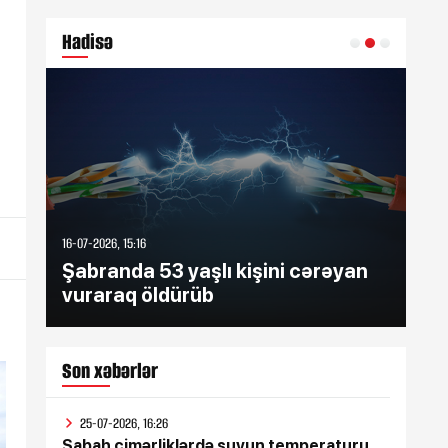
Hadisə
16-07-2026, 15:16
16-07
Şabranda 53 yaşlı kişini cərəyan
Şə
vuraraq öldürüb
zə
Son xəbərlər
25-07-2026, 16:26
Sabah çimərliklərdə suyun temperaturu