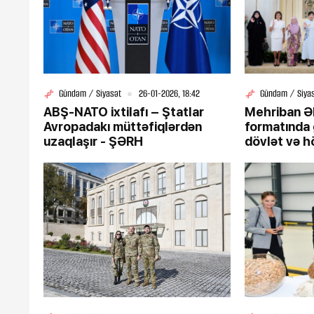
Gündəm / Siyasət
26-01-2026, 18:42
Gündəm / Siya
ABŞ-NATO ixtilafı – Ştatlar
Mehriban Ə
Avropadakı müttəfiqlərdən
formatında 
uzaqlaşır - ŞƏRH
dövlət və h
xanımları il
gəzintisində