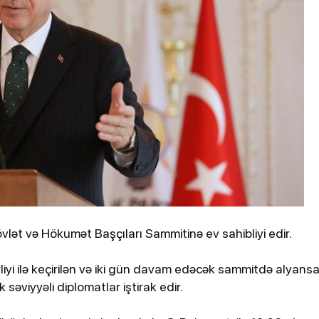
ydiyyatdan
Kənan Doğulu, Beren Saat və daha 2
nəfər narkotikə görə saxlanılıb
lət və Hökumət Başçıları Sammitinə ev sahibliyi edir.
03-2026, 12:12
2-03-2026, 16:57
iyi ilə keçirilən və iki gün davam edəcək sammitdə alyans
rail Səhiyyə Nazirliyi İranın
Zelenski tə
 səviyyəli diplomatlar iştirak edir.
ücumlarından zərərçəkənlərin
dronlarını
yını açıqlayıb
Ukraynadan