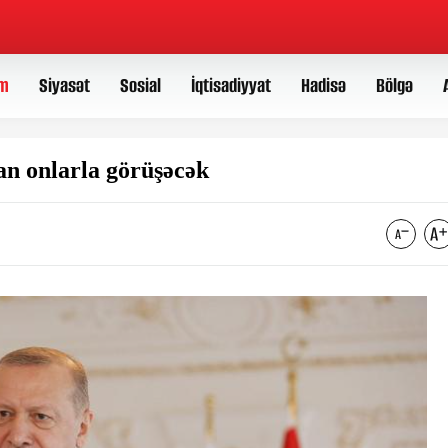
m
Siyasət
Sosial
İqtisadiyyat
Hadisə
Bölgə
an onlarla görüşəcək