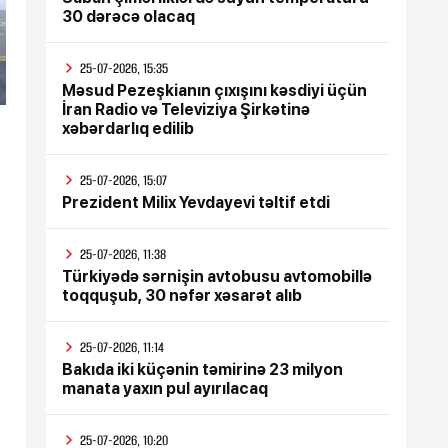
30 dərəcə olacaq
25-07-2026, 15:35
Məsud Pezeşkianın çıxışını kəsdiyi üçün
İran Radio və Televiziya Şirkətinə
xəbərdarlıq edilib
25-07-2026, 15:07
Prezident Milix Yevdayevi təltif etdi
25-07-2026, 11:38
Türkiyədə sərnişin avtobusu avtomobillə
toqquşub, 30 nəfər xəsarət alıb
25-07-2026, 11:14
Bakıda iki küçənin təmirinə 23 milyon
manata yaxın pul ayırılacaq
25-07-2026, 10:20