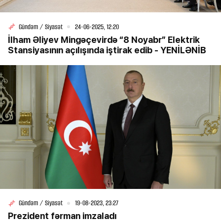
Gündəm / Siyasət
24-06-2025, 12:20
İlham Əliyev Mingəçevirdə “8 Noyabr” Elektrik
Stansiyasının açılışında iştirak edib - YENİLƏNİB
Gündəm / Siyasət
19-08-2023, 23:27
Prezident fərman imzaladı