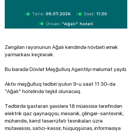
Zəngilan rayonunun Ağalı kəndində növbəti əmək
yarmarkası keçirəcək.
Bu barədə Dövlət Məşğulluq Agentliyi məlumat yayıb.
Aktiv məşğulluq tədbiri iyulun 9-u saat 11:30-da
"Ağalı" hotelində təşkil olunacaq.
Tədbirdə işaxtaran şəxslərə 18 müəssisə tərəfindən
elektrik qaz qaynaqçısı, mexanik, çilingər-santexnik,
mühəndis, kənd təsərrüfatı texnikaları üzrə
mütəxəssis, satıcı-kassir, hüquqşünas, informasiya