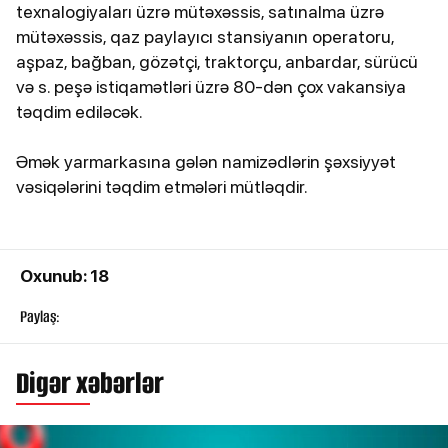
texnalogiyaları üzrə mütəxəssis, satınalma üzrə
mütəxəssis, qaz paylayıcı stansiyanın operatoru,
aşpaz, bağban, gözətçi, traktorçu, anbardar, sürücü
və s. peşə istiqamətləri üzrə 80-dən çox vakansiya
təqdim ediləcək.
Əmək yarmarkasına gələn namizədlərin şəxsiyyət
vəsiqələrini təqdim etmələri mütləqdir.
Oxunub: 18
Paylaş:
Digər xəbərlər