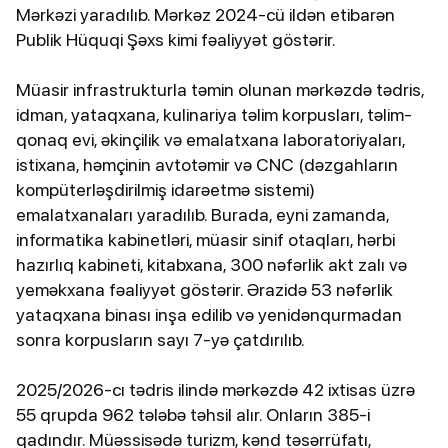
Mərkəzi yaradılıb. Mərkəz 2024-cü ildən etibarən
Publik Hüquqi Şəxs kimi fəaliyyət göstərir.
Müasir infrastrukturla təmin olunan mərkəzdə tədris,
idman, yataqxana, kulinariya təlim korpusları, təlim-
qonaq evi, əkinçilik və emalatxana laboratoriyaları,
istixana, həmçinin avtotəmir və CNC (dəzgahların
kompüterləşdirilmiş idarəetmə sistemi)
emalatxanaları yaradılıb. Burada, eyni zamanda,
informatika kabinetləri, müasir sinif otaqları, hərbi
hazırlıq kabineti, kitabxana, 300 nəfərlik akt zalı və
yeməkxana fəaliyyət göstərir. Ərazidə 53 nəfərlik
yataqxana binası inşa edilib və yenidənqurmadan
sonra korpusların sayı 7-yə çatdırılıb.
2025/2026-cı tədris ilində mərkəzdə 42 ixtisas üzrə
55 qrupda 962 tələbə təhsil alır. Onların 385-i
qadındır. Müəssisədə turizm, kənd təsərrüfatı,