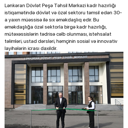
Lənkəran Dövlət Peşə Təhsil Mərkəzi kadr hazırlığı
istiqamətində dövlət və özəl sektoru təmsil edən 30-
a yaxın müəssisə ilə sıx əməkdaşlıq edir. Bu
əməkdaşlığa özəl sektorla birgə kadr hazırlığı,
mütəxəssislərin tədrisə cəlb olunması, istehsalat
təlimləri, ustad dərsləri, həmçinin sosial və innovativ
layihələrin icrası daxildir.