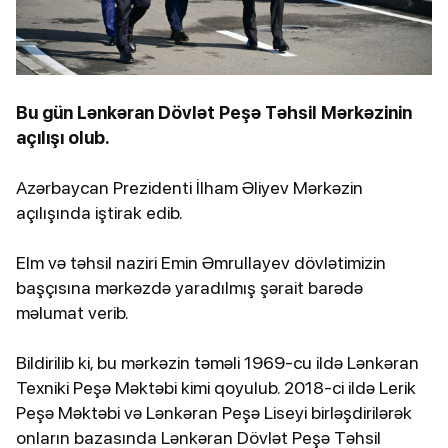
Bu gün Lənkəran Dövlət Peşə Təhsil Mərkəzinin
açılışı olub.
Azərbaycan Prezidenti İlham Əliyev Mərkəzin
açılışında iştirak edib.
Elm və təhsil naziri Emin Əmrullayev dövlətimizin
başçısına mərkəzdə yaradılmış şərait barədə
məlumat verib.
Bildirilib ki, bu mərkəzin təməli 1969-cu ildə Lənkəran
Texniki Peşə Məktəbi kimi qoyulub. 2018-ci ildə Lerik
Peşə Məktəbi və Lənkəran Peşə Liseyi birləşdirilərək
onların bazasında Lənkəran Dövlət Peşə Təhsil