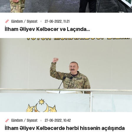
Gündəm / Siyasət
27-06-2022, 11:21
İlham Əliyev Kəlbəcər və Laçında...
Gündəm / Siyasət
27-06-2022, 10:42
İlham Əliyev Kəlbəcərdə hərbi hissənin açılışında