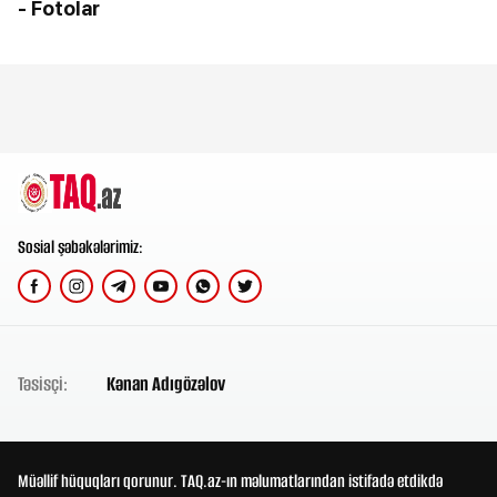
- Fotolar
Sosial şəbəkələrimiz:
Təsisçi:
Kənan Adıgözəlov
Müəllif hüquqları qorunur. TAQ.az-ın məlumatlarından istifadə etdikdə