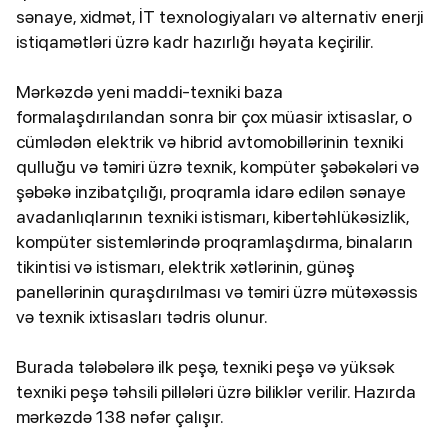
sənaye, xidmət, İT texnologiyaları və alternativ enerji
istiqamətləri üzrə kadr hazırlığı həyata keçirilir.
Mərkəzdə yeni maddi-texniki baza
formalaşdırılandan sonra bir çox müasir ixtisaslar, o
cümlədən elektrik və hibrid avtomobillərinin texniki
qulluğu və təmiri üzrə texnik, kompüter şəbəkələri və
şəbəkə inzibatçılığı, proqramla idarə edilən sənaye
avadanlıqlarının texniki istismarı, kibertəhlükəsizlik,
kompüter sistemlərində proqramlaşdırma, binaların
tikintisi və istismarı, elektrik xətlərinin, günəş
panellərinin quraşdırılması və təmiri üzrə mütəxəssis
və texnik ixtisasları tədris olunur.
Burada tələbələrə ilk peşə, texniki peşə və yüksək
texniki peşə təhsili pillələri üzrə biliklər verilir. Hazırda
mərkəzdə 138 nəfər çalışır.