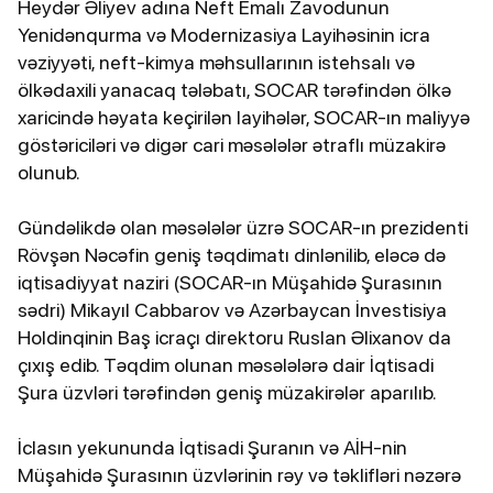
Heydər Əliyev adına Neft Emalı Zavodunun
Yenidənqurma və Modernizasiya Layihəsinin icra
vəziyyəti, neft-kimya məhsullarının istehsalı və
ölkədaxili yanacaq tələbatı, SOCAR tərəfindən ölkə
xaricində həyata keçirilən layihələr, SOCAR-ın maliyyə
göstəriciləri və digər cari məsələlər ətraflı müzakirə
olunub.
Gündəlikdə olan məsələlər üzrə SOCAR-ın prezidenti
Rövşən Nəcəfin geniş təqdimatı dinlənilib, eləcə də
iqtisadiyyat naziri (SOCAR-ın Müşahidə Şurasının
sədri) Mikayıl Cabbarov və Azərbaycan İnvestisiya
Holdinqinin Baş icraçı direktoru Ruslan Əlixanov da
çıxış edib. Təqdim olunan məsələlərə dair İqtisadi
Şura üzvləri tərəfindən geniş müzakirələr aparılıb.
İclasın yekununda İqtisadi Şuranın və AİH-nin
Müşahidə Şurasının üzvlərinin rəy və təklifləri nəzərə