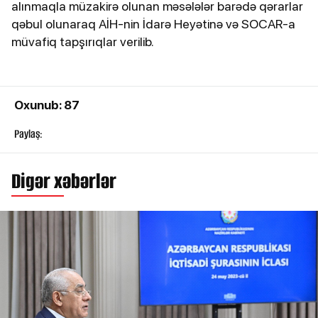
alınmaqla müzakirə olunan məsələlər barədə qərarlar
qəbul olunaraq AİH-nin İdarə Heyətinə və SOCAR-a
müvafiq tapşırıqlar verilib.
Oxunub: 87
Paylaş:
Digər xəbərlər