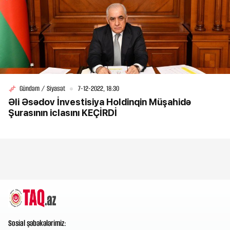
Gündəm / Siyasət
7-12-2022, 18:30
Əli Əsədov İnvestisiya Holdinqin Müşahidə
Şurasının iclasını KEÇİRDİ
Sosial şəbəkələrimiz: