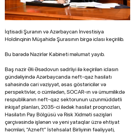
İqtisadi Şuranın və Azərbaycan İnvestisiya
Holdinqinin Müşahidə Şurasının birgə iclası keçirilib.
Bu barədə Nazirlər Kabineti məlumat yayıb.
Baş nazir Əli Əsədovun sədrliyi ilə keçirilən iclasın
gündəliyində Azərbaycanda neft-qaz hasilatı
sahəsində cari vəziyyət, əsas göstəricilər və
perspektivlər, o cümlədən, SOCAR-ın və ümumilikdə
respublikanın neft-qaz sektorunun uzunmüddətli
inkişaf planları, 2035-ci ilədək hasilat proqnozları,
Hasilatın Pay Bölgüsü və Risk Xidməti sazişləri
çərçivəsində işlənən və yeni yataqlar üzrə ehtiyat
həcmləri, “Azneft” İstehsalat Birliyinin fəaliyyəti,