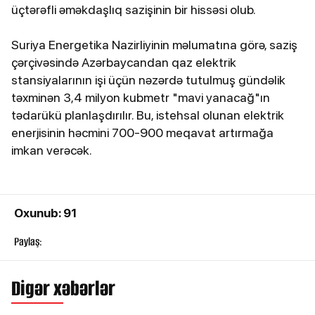
üçtərəfli əməkdaşlıq sazişinin bir hissəsi olub.
Suriya Energetika Nazirliyinin məlumatına görə, saziş
çərçivəsində Azərbaycandan qaz elektrik
stansiyalarının işi üçün nəzərdə tutulmuş gündəlik
təxminən 3,4 milyon kubmetr "mavi yanacağ"ın
tədarükü planlaşdırılır. Bu, istehsal olunan elektrik
enerjisinin həcmini 700-900 meqavat artırmağa
imkan verəcək.
Oxunub: 91
Paylaş:
Digər xəbərlər