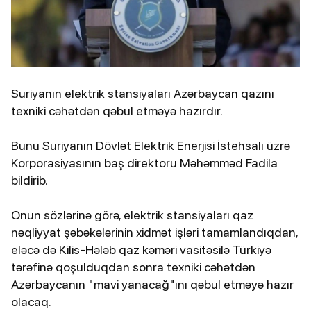
Suriyanın elektrik stansiyaları Azərbaycan qazını
texniki cəhətdən qəbul etməyə hazırdır.
Bunu Suriyanın Dövlət Elektrik Enerjisi İstehsalı üzrə
Korporasiyasının baş direktoru Məhəmməd Fadila
bildirib.
Onun sözlərinə görə, elektrik stansiyaları qaz
nəqliyyat şəbəkələrinin xidmət işləri tamamlandıqdan,
eləcə də Kilis-Hələb qaz kəməri vasitəsilə Türkiyə
tərəfinə qoşulduqdan sonra texniki cəhətdən
Azərbaycanın "mavi yanacağ"ını qəbul etməyə hazır
olacaq.