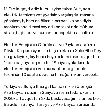
M.Fadila qeyd edib ki, bu layihə təkcə Suriyada
elektrik təchizatı vəziyyətinin yaxşılaşdırılmasına
yönəlməyib, həm də ölkənin bərpası və sabitliyin
möhkəmləndirilməsi səyləri kontekstində mühüm
strateji, iqtisadi və humanitar aspektlərə malikdir.
Elektrik Enerjisinin Ötürülməsi və Paylanması üzrə
Dövlət Korporasiyasının baş direktoru Xalid Əbu Dey
isə gözləyir ki, layihənin həyata keçirilməsi avqustun
1-dən başlayaraq müxtəlif Suriya əyalətlərində
elektrik enerjisinin verilmə saatlarını gündəlik
təxminən 10 saata qədər artırmağa imkan verəcək.
Türkiyə və Suriya Energetika nazirlikləri ötən gün
Azərbaycan qazının Suriyaya rəsmi tədarükünün
2025-ci il avqustun 2-də başlayacağını elan ediblər.
Bu addım Suriya, Türkiyə və Azərbaycan arasında