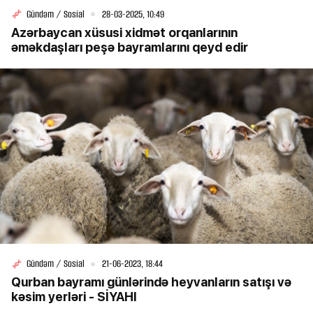
Gündəm / Sosial
28-03-2025, 10:49
Azərbaycan xüsusi xidmət orqanlarının
əməkdaşları peşə bayramlarını qeyd edir
Gündəm / Sosial
21-06-2023, 18:44
Qurban bayramı günlərində heyvanların satışı və
kəsim yerləri - SİYAHI