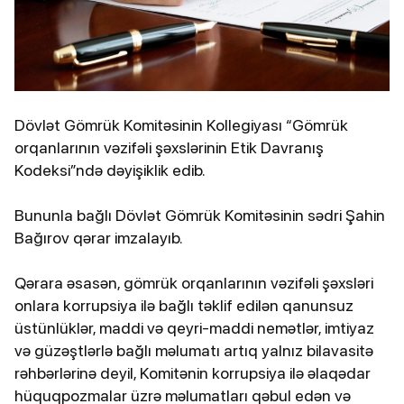
Dövlət Gömrük Komitəsinin Kollegiyası “Gömrük
orqanlarının vəzifəli şəxslərinin Etik Davranış
Kodeksi”ndə dəyişiklik edib.
Bununla bağlı Dövlət Gömrük Komitəsinin sədri Şahin
Bağırov qərar imzalayıb.
Qərara əsasən, gömrük orqanlarının vəzifəli şəxsləri
onlara korrupsiya ilə bağlı təklif edilən qanunsuz
üstünlüklər, maddi və qeyri-maddi nemətlər, imtiyaz
və güzəştlərlə bağlı məlumatı artıq yalnız bilavasitə
rəhbərlərinə deyil, Komitənin korrupsiya ilə əlaqədar
hüquqpozmalar üzrə məlumatları qəbul edən və