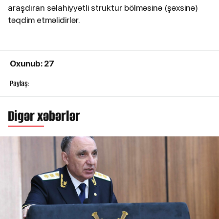
araşdıran səlahiyyətli struktur bölməsinə (şəxsinə)
təqdim etməlidirlər.
Oxunub: 27
Paylaş:
Digər xəbərlər