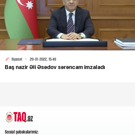
Siyasət
29-01-2022, 15:49
Baş nazir Əli Əsədov sərəncam imzaladı
Sosial şəbəkələrimiz: