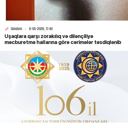
Gündəm
6-05-2026, 17:40
Uşaqlara qarşı zorakılıq və dilənçiliyə
məcburetmə hallarına görə cərimələr təsdiqlənib