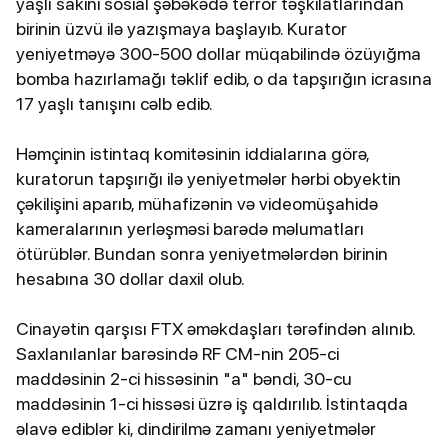
yaşlı sakini sosial şəbəkədə terror təşkilatlarından
birinin üzvü ilə yazışmaya başlayıb. Kurator
yeniyetməyə 300-500 dollar müqabilində özüyığma
bomba hazırlamağı təklif edib, o da tapşırığın icrasına
17 yaşlı tanışını cəlb edib.
Həmçinin istintaq komitəsinin iddialarına görə,
kuratorun tapşırığı ilə yeniyetmələr hərbi obyektin
çəkilişini aparıb, mühafizənin və videomüşahidə
kameralarının yerləşməsi barədə məlumatları
ötürüblər. Bundan sonra yeniyetmələrdən birinin
hesabına 30 dollar daxil olub.
Cinayətin qarşısı FTX əməkdaşları tərəfindən alınıb.
Saxlanılanlar barəsində RF CM-nin 205-ci
maddəsinin 2-ci hissəsinin "a" bəndi, 30-cu
maddəsinin 1-ci hissəsi üzrə iş qaldırılıb. İstintaqda
əlavə ediblər ki, dindirilmə zamanı yeniyetmələr