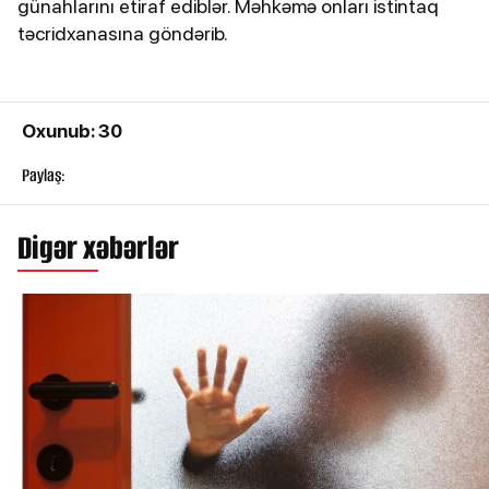
günahlarını etiraf ediblər. Məhkəmə onları istintaq
təcridxanasına göndərib.
Oxunub: 30
Paylaş:
Digər xəbərlər