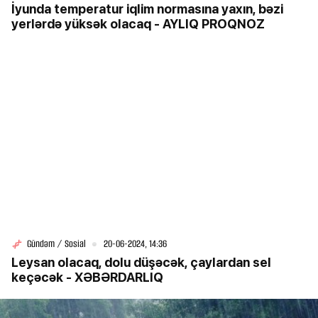
İyunda temperatur iqlim normasına yaxın, bəzi
yerlərdə yüksək olacaq - AYLIQ PROQNOZ
Gündəm / Sosial
20-06-2024, 14:36
Leysan olacaq, dolu düşəcək, çaylardan sel
keçəcək - XƏBƏRDARLIQ