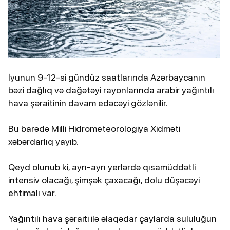
İyunun 9-12-si gündüz saatlarında Azərbaycanın
bəzi dağlıq və dağətəyi rayonlarında arabir yağıntılı
hava şəraitinin davam edəcəyi gözlənilir.
Bu barədə Milli Hidrometeorologiya Xidməti
xəbərdarlıq yayıb.
Qeyd olunub ki, ayrı-ayrı yerlərdə qısamüddətli
intensiv olacağı, şimşək çaxacağı, dolu düşəcəyi
ehtimalı var.
Yağıntılı hava şəraiti ilə əlaqədar çaylarda sululuğun