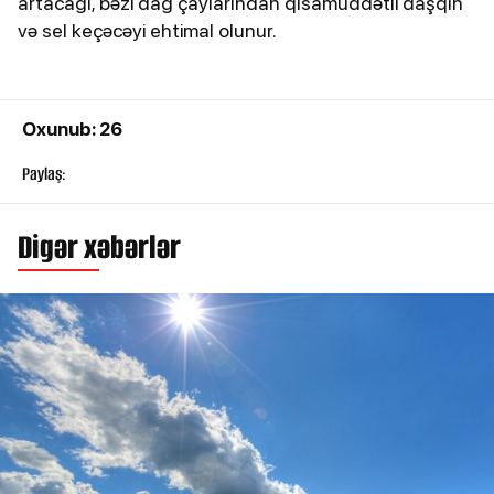
artacağı, bəzi dağ çaylarından qısamüddətli daşqın
və sel keçəcəyi ehtimal olunur.
Oxunub: 26
Paylaş:
Digər xəbərlər